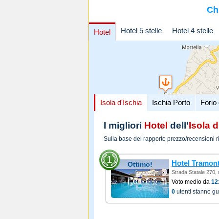
Ch
Hotel 5 stelle
Hotel 4 stelle
Hotel
Isola d'Ischia
Ischia Porto
Forio 
I migliori
Hotel
dell'
Isola d
Sulla base del rapporto prezzo/recensioni r
1
Hotel Tramon
Ottimo!
Strada Statale 270, 
Voto medio da
12
0
utenti stanno g