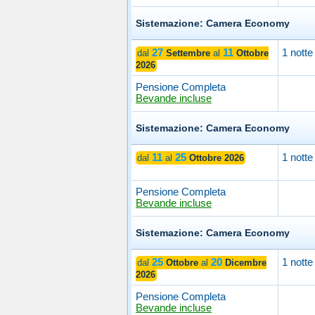
Sistemazione: Camera Economy
27
11
1 notte
dal
Settembre
al
Ottobre
2026
Pensione Completa
Bevande incluse
Sistemazione: Camera Economy
11
25
1 notte
dal
al
Ottobre 2026
Pensione Completa
Bevande incluse
Sistemazione: Camera Economy
25
20
1 notte
dal
Ottobre
al
Dicembre
2026
Pensione Completa
Bevande incluse