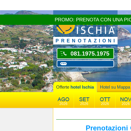
PROMO: PRENOTA CON UNA PI
PRENOTAZIONI
081.1975.1975
Offerte
hotel Ischia
Hotel su Mappa
2026
2026
2026
2026
Prenotazioni 