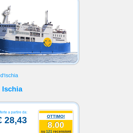
 d'Ischia
 Ischia
ferte a partire da:
OTTIMO!
€ 28,43
8.00
su
121
recensioni