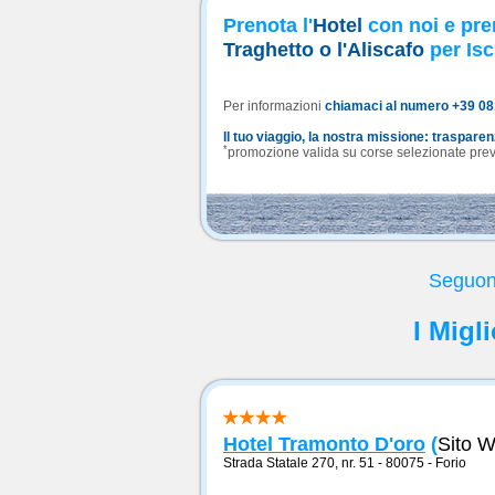
Prenota l'
Hotel
con noi e pre
Traghetto o l'Aliscafo
per Isc
Per informazioni
chiamaci al numero +39 0
Il tuo viaggio, la nostra missione: traspare
*
promozione valida su corse selezionate previa
Seguono
I Migl
Hotel Tramonto D'oro
(
Sito 
Strada Statale 270, nr. 51 - 80075
-
Forio