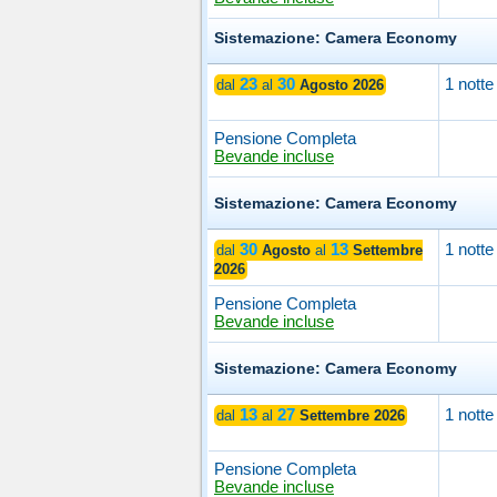
Sistemazione: Camera Economy
23
30
1 notte
dal
al
Agosto 2026
Pensione Completa
Bevande incluse
Sistemazione: Camera Economy
30
13
1 notte
dal
Agosto
al
Settembre
2026
Pensione Completa
Bevande incluse
Sistemazione: Camera Economy
13
27
1 notte
dal
al
Settembre 2026
Pensione Completa
Bevande incluse