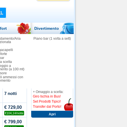
EL
fort
Divertimento
ldamento/Aria
Piano bar (1 volta a sett)
zionata
gacapelli
forte
bar
a scelta
eggio a
ento (a 100 mt)
sore
li ammessi con
emento
+ Omaggio a scelta:
7 notti
Giro Ischia in Bus!
Set Prodotti Tipici!
Transfer dal Porto!
€ 729,00
€104,14/notte
€ 799,00