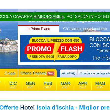
Centro Prenotazioni Offer
CCOLA CAPARRA
RIMBORSABILE
, POI SALDA IN HOTEL!
Servizio GRATUITO, pagamento in 
In Primo Piano
Chi siamo e cosa facciamo
Gruppi
Offerte Traghetti
Aiuto/FAQ
Cosa fare e vedere a I
New
2026
2027
2027
2027
2027
2027
Offerte
Hotel
Isola d'Ischia - Miglior pr