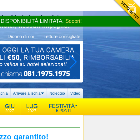
te Hotel a Ischia
 DISPONIBILITÀ LIMITATA.
Scopri!
Hotel, nessun impegno!
Dicono di noi
Letture consigliate
schia
Arrivare a Ischia
Noleggio
Video
FESTIVITÀ
E PONTI
2027
2027
ezzo garantito!