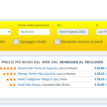
Nome Hotel (opzionale):
Da:
A:
tis
Spiaggia Gratis
Bevande incluse ai pasti
I PREZZI PIÙ BASSI DEL WEB DAL
09/08/2026 AL 09/11/2026
Grand Hotel Terme Di Augusto
,
Lacco Ameno
€ 65,00
Albergo Terme Villa Svizzera
,
Lacco Ameno
€ 28,43
Hotel Castiglione Village & Spa
,
Forio
€ 28,43
Hotel Villa Teresa
,
Casamicciola Terme
€ 25,00