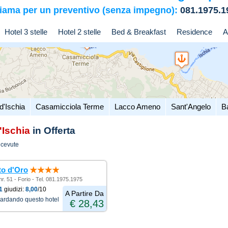
iama per un preventivo (senza impegno):
081.1975.1
Hotel 3 stelle
Hotel 2 stelle
Bed & Breakfast
Residence
A
d'Ischia
Casamicciola Terme
Lacco Ameno
Sant'Angelo
B
'Ischia
in Offerta
icevute
to d'Oro
nr. 51 - Forio - Tel. 081.1975.1975
1
giudizi:
8,00
/10
A Partire Da
uardando questo hotel
€ 28,43