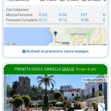
Con Colazione
-
-
-
-
Mezza Pensione
€103
€103
€97
€66
Pensione Completa
€112
€112
€106
€75
Richiedi un preventivo senza impegno
PRENOTA OGGI E CANCELLA
GRATIS
.
Scopri di più!
in offerta da
69
€
,00
a notte