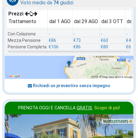
Voto medio da
74
giudizi
Prezzi
Trattamento
dal 1 AGO
dal 29 AGO
dal 3 OTT
dal 
Con Colazione
-
-
-
-
Mezza Pensione
€86
€73
€60
€46
Pensione Completa
€106
€86
€80
€60
Richiedi un preventivo senza impegno
PRENOTA OGGI E CANCELLA
GRATIS
.
Scopri di più!
in offerta da