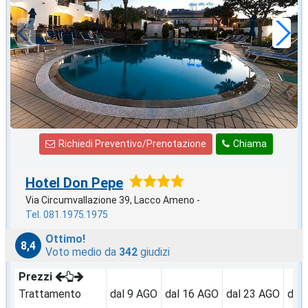
a notte
Richiedi Preventivo/Prenotazione
Chiama
Hotel Don Pepe
Via Circumvallazione 39, Lacco Ameno -
Tel. 081.1975.1975
Ottimo!
8,4
Voto medio da
342
giudizi
Prezzi
Trattamento
dal 9 AGO
dal 16 AGO
dal 23 AGO
dal