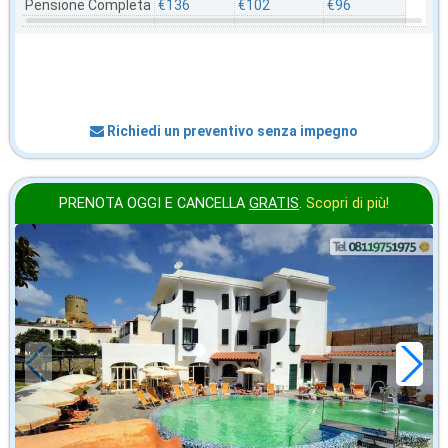
Pensione Completa
€136
€102
€96
Richiedi un preventivo senza impegno
PRENOTA OGGI E CANCELLA
GRATIS
.
Scopri di più!
in offerta da
55
€
,00
a notte