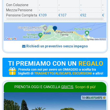
Con Colazione
-
-
-
-
Mezza Pensione
-
-
-
-
Pensione Completa
€109
€107
€92
€78
Richiedi un preventivo senza impegno
PRENOTA OGGI E CANCELLA
GRATIS
.
Scopri di più!
in offerta da