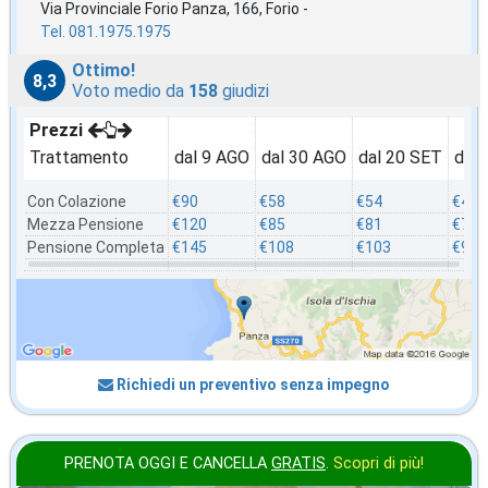
Via Provinciale Forio Panza, 166, Forio -
Tel. 081.1975.1975
Ottimo!
8,3
Voto medio da
158
giudizi
Prezzi
Trattamento
dal 9 AGO
dal 30 AGO
dal 20 SET
dal
Con Colazione
€90
€58
€54
€49
Mezza Pensione
€120
€85
€81
€76
Pensione Completa
€145
€108
€103
€92
Richiedi un preventivo senza impegno
PRENOTA OGGI E CANCELLA
GRATIS
.
Scopri di più!