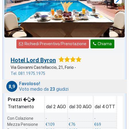
Richiedi Preventivo/Prenotazione
Chiama
Hotel Lord Byron
Via Giovanni Castellaccio, 21, Forio -
Tel. 081.1975.1975
Favoloso!
8,9
Voto medio da
23
giudizi
Prezzi
Trattamento
dal 2 AGO
dal 30 AGO
dal 4 OTT
Con Colazione
-
-
-
Mezza Pensione
€109
€76
€69