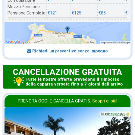
Con Colazione
-
-
-
-
Mezza Pensione
-
-
-
-
Pensione Completa
€121
€125
€85
€82
Richiedi un preventivo senza impegno
PRENOTA OGGI E CANCELLA
GRATIS
.
Scopri di più!
in offerta da
52
€
,71