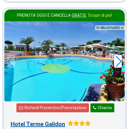
PRENOTA OGGI E CANCELLA
GRATIS
.
Scopri di più!
in offerta da
49
€
,05
a notte
Richiedi Preventivo/Prenotazione
Chiama
Hotel Terme Galidon