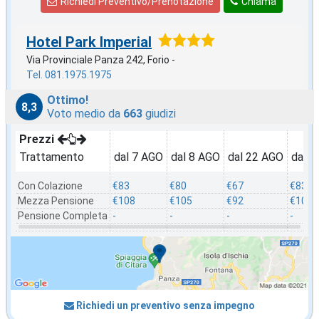
Richiedi Preventivo/Prenotazione
Chiama
Hotel Park Imperial
Via Provinciale Panza 242, Forio -
Tel. 081.1975.1975
Ottimo!
8,3
Voto medio da
663
giudizi
Prezzi
Trattamento
dal 7 AGO
dal 8 AGO
dal 22 AGO
dal 2
Con Colazione
€83
€80
€67
€83
Mezza Pensione
€108
€105
€92
€108
Pensione Completa
-
-
-
-
Richiedi un preventivo senza impegno