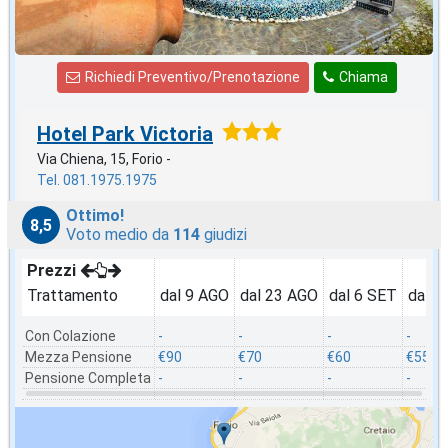
Richiedi Preventivo/Prenotazione
Chiama
Hotel Park Victoria
Via Chiena, 15, Forio -
Tel. 081.1975.1975
Ottimo!
8,5
Voto medio da
114
giudizi
Prezzi
Trattamento
dal 9 AGO
dal 23 AGO
dal 6 SET
dal 2
Con Colazione
-
-
-
-
Mezza Pensione
€90
€70
€60
€55
Pensione Completa
-
-
-
-