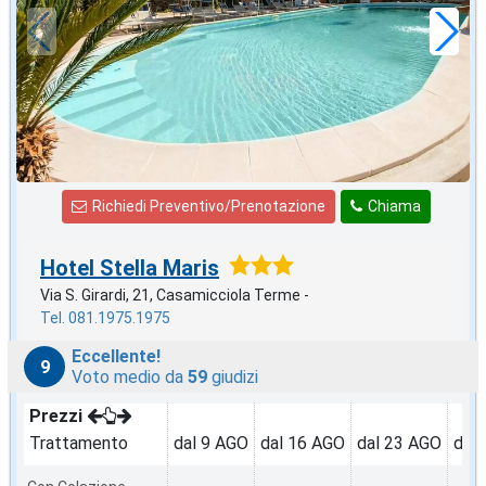
a notte
Richiedi Preventivo/Prenotazione
Chiama
Hotel Stella Maris
Via S. Girardi, 21, Casamicciola Terme -
Tel. 081.1975.1975
Eccellente!
9
Voto medio da
59
giudizi
Prezzi
Trattamento
dal 9 AGO
dal 16 AGO
dal 23 AGO
dal