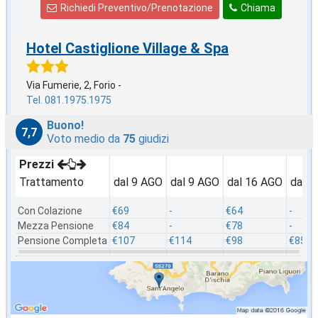
Richiedi Preventivo/Prenotazione
Chiama
Hotel Castiglione Village & Spa
Via Fumerie, 2, Forio -
Tel. 081.1975.1975
Buono!
7,7
Voto medio da
75
giudizi
Prezzi
Trattamento
dal 9 AGO
dal 9 AGO
dal 16 AGO
dal 2
Con Colazione
€69
-
€64
-
Mezza Pensione
€84
-
€78
-
Pensione Completa
€107
€114
€98
€85