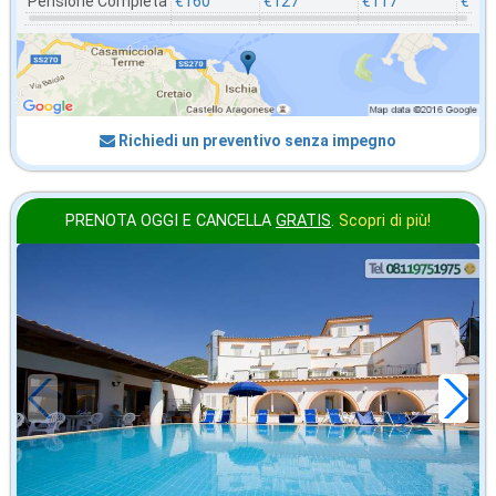
Pensione Completa
€160
€127
€117
€115
Richiedi un preventivo senza impegno
PRENOTA OGGI E CANCELLA
GRATIS
.
Scopri di più!
in offerta da
28
€
,43
a notte