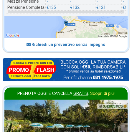
Mezza Pensione
-
-
-
-
Pensione Completa
€135
€132
€121
€89
Richiedi un preventivo senza impegno
PRENOTA OGGI E CANCELLA
GRATIS
.
Scopri di più!
in offerta da
49
€
,86