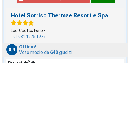
Hotel Sorriso Thermae Resort e Spa
Loc. Cuotto, Forio -
Tel. 081.1975.1975
Ottimo!
8,4
Voto medio da
640
giudizi
Prezzi
Trattamento
dal 9 AGO
dal 16 AGO
dal 23 AGO
dal
Con Colazione
€116
€107
€96
€87
Mezza Pensione
€141
€132
€121
€112
Pensione Completa
€165
€157
€146
€137