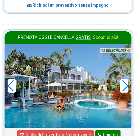
Richiedi un preventivo senza impegno
PRENOTA OGGI E CANCELLA
GRATIS
.
Scopri di più!
in offerta da
70
€
,00
a notte
Richiedi Preventivo/Prenotazione
Chiama