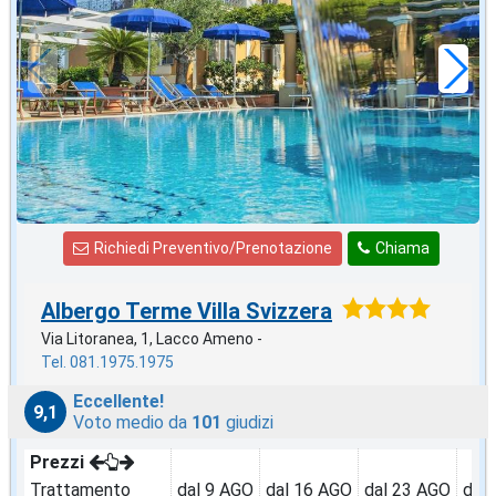
71
€
,29
a notte
Richiedi Preventivo/Prenotazione
Chiama
Albergo Terme Villa Svizzera
Via Litoranea, 1, Lacco Ameno -
Tel. 081.1975.1975
Eccellente!
9,1
Voto medio da
101
giudizi
Prezzi
Trattamento
dal 9 AGO
dal 16 AGO
dal 23 AGO
dal