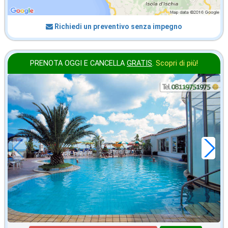
Richiedi un preventivo senza impegno
PRENOTA OGGI E CANCELLA
GRATIS
.
Scopri di più!
in offerta da
28
€
,43
a notte