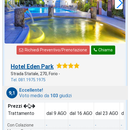
Richiedi Preventivo/Prenotazione
Chiama
Hotel Eden Park
Strada Statale, 270, Forio -
Tel. 081.1975.1975
Eccellente!
9,1
Voto medio da
103
giudizi
Prezzi
Trattamento
dal 9 AGO
dal 16 AGO
dal 23 AGO
dal
Con Colazione
-
-
-
-