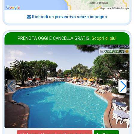
Richiedi un preventivo senza impegno
PRENOTA OGGI E CANCELLA
GRATIS
.
Scopri di più!
in offerta da
45
€
,00
a notte