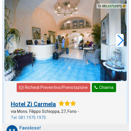
in offerta da
46
€
,71
a notte
Richiedi Preventivo/Prenotazione
Chiama
Hotel Zi Carmela
via Mons. Filippo Schioppa, 27, Forio -
Tel. 081.1975.1975
Favoloso!
8,8