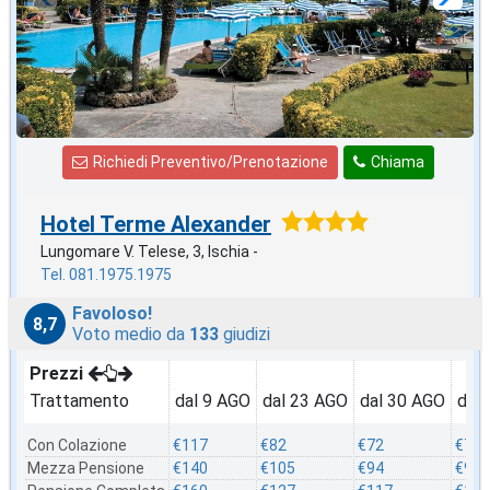
Richiedi Preventivo/Prenotazione
Chiama
Hotel Terme Alexander
Lungomare V. Telese, 3, Ischia -
Tel. 081.1975.1975
Favoloso!
8,7
Voto medio da
133
giudizi
Prezzi
Trattamento
dal 9 AGO
dal 23 AGO
dal 30 AGO
dal
Con Colazione
€117
€82
€72
€70
Mezza Pensione
€140
€105
€94
€92