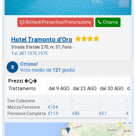
Richiedi Preventivo/Prenotazione
Chiama
Hotel Tramonto d'Oro
Strada Statale 270, nr. 51, Forio -
Tel. 081.1975.1975
Ottimo!
8
Voto medio da
121
giudizi
Prezzi
Trattamento
dal 9 AGO
dal 23 AGO
dal 30 AGO
dal
Con Colazione
-
-
-
-
Mezza Pensione
€104
-
-
-
Pensione Completa
€114
€85
€57
€49