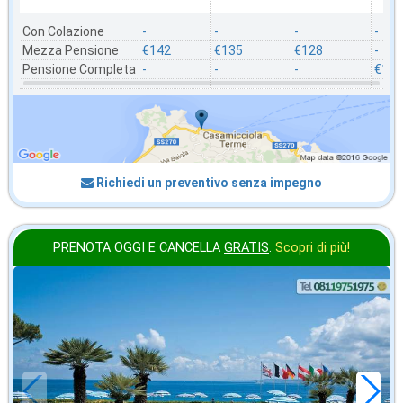
Con Colazione
-
-
-
-
Mezza Pensione
€142
€135
€128
-
Pensione Completa
-
-
-
€121
Richiedi un preventivo senza impegno
PRENOTA OGGI E CANCELLA
GRATIS
.
Scopri di più!
in offerta da
56
€
,00
a notte