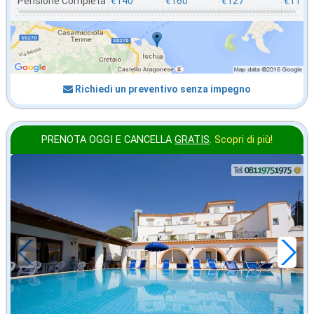
Pensione Completa
€140
€160
€127
€117
Richiedi un preventivo senza impegno
PRENOTA OGGI E CANCELLA
GRATIS
.
Scopri di più!
in offerta da
28
€
,43
a notte