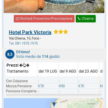
Richiedi Preventivo/Prenotazione
Chiama
Hotel Park Victoria
Via Chiena, 15, Forio -
Tel. 081.1975.1975
Ottimo!
8,5
Voto medio da
114
giudizi
Prezzi
Trattamento
dal 19 LUG
dal 9 AGO
dal 23 AGO
dal 
Con Colazione
-
-
-
-
Mezza Pensione
€70
€90
€70
€60
Pensione Completa
-
-
-
-