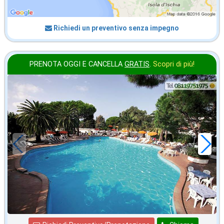
Richiedi un preventivo senza impegno
PRENOTA OGGI E CANCELLA
GRATIS
.
Scopri di più!
in offerta da
45
€
,00
a notte