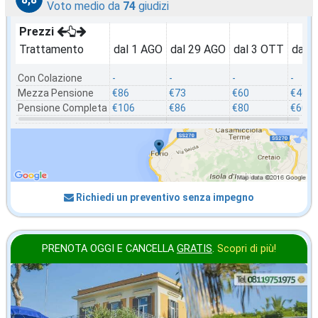
Voto medio da
74
giudizi
Prezzi
Trattamento
dal 1 AGO
dal 29 AGO
dal 3 OTT
dal 
Con Colazione
-
-
-
-
Mezza Pensione
€86
€73
€60
€46
Pensione Completa
€106
€86
€80
€60
Richiedi un preventivo senza impegno
PRENOTA OGGI E CANCELLA
GRATIS
.
Scopri di più!
in offerta da