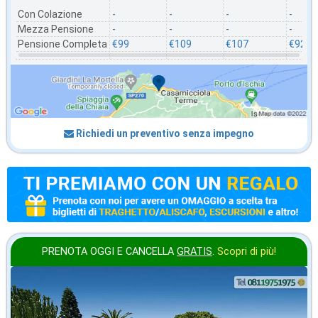
Con Colazione
-
-
-
-
Mezza Pensione
-
-
-
-
Pensione Completa
€99
€109
€107
€92
Richiedi un preventivo senza impegno
PRENOTA OGGI E CANCELLA
GRATIS
.
Scopri di più!
in offerta da