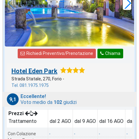
Richiedi Preventivo/Prenotazione
Chiama
Hotel Eden Park
Strada Statale, 270, Forio -
Tel. 081.1975.1975
Eccellente!
9,1
Voto medio da
102
giudizi
Prezzi
Trattamento
dal 2 AGO
dal 9 AGO
dal 16 AGO
dal 2
Con Colazione
-
-
-
-