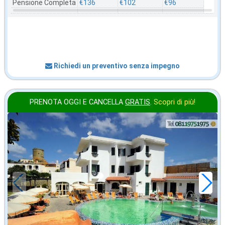
Pensione Completa
€136
€102
€96
Richiedi un preventivo senza impegno
PRENOTA OGGI E CANCELLA
GRATIS
.
Scopri di più!
in offerta da
55
€
,00
a notte