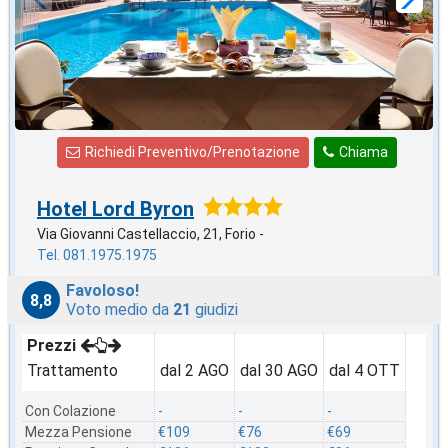
Richiedi Preventivo/Prenotazione
Chiama
Hotel Lord Byron
Via Giovanni Castellaccio, 21, Forio -
Tel. 081.1975.1975
Favoloso!
8,8
Voto medio da
21
giudizi
Prezzi
Trattamento
dal 2 AGO
dal 30 AGO
dal 4 OTT
Con Colazione
-
-
-
Mezza Pensione
€109
€76
€69