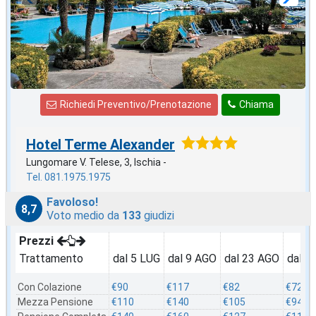
Richiedi Preventivo/Prenotazione
Chiama
Hotel Terme Alexander
Lungomare V. Telese, 3, Ischia -
Tel. 081.1975.1975
Favoloso!
8,7
Voto medio da
133
giudizi
Prezzi
Trattamento
dal 5 LUG
dal 9 AGO
dal 23 AGO
dal 3
Con Colazione
€90
€117
€82
€72
Mezza Pensione
€110
€140
€105
€94