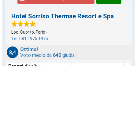
Hotel Sorriso Thermae Resort e Spa
Loc. Cuotto, Forio -
Tel. 081.1975.1975
Ottimo!
8,4
Voto medio da
640
giudizi
Prezzi
Trattamento
dal 2 AGO
dal 9 AGO
dal 16 AGO
dal 2
Con Colazione
€96
€116
€107
€96
Mezza Pensione
€121
€141
€132
€121
Pensione Completa
€146
€165
€157
€146