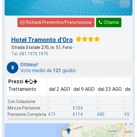
Richiedi Preventivo/Prenotazione
Chiama
Hotel Tramonto d'Oro
Strada Statale 270, nr. 51, Forio -
Tel. 081.1975.1975
Ottimo!
8
Voto medio da
121
giudizi
Prezzi
Trattamento
dal 2 AGO
dal 9 AGO
dal 23 AGO
dal 3
Con Colazione
-
-
-
-
Mezza Pensione
-
€104
-
-
Pensione Completa
€71
€114
€85
€57