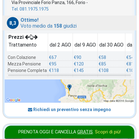
Via Provinciale Forio Panza, 166, Forio -
Tel. 081.1975.1975
Ottimo!
8,3
Voto medio da
158
giudizi
Prezzi
Trattamento
dal 2 AGO
dal 9 AGO
dal 30 AGO
dal 2
Con Colazione
€67
€90
€58
€54
Mezza Pensione
€95
€120
€85
€81
Pensione Completa
€118
€145
€108
€103
Richiedi un preventivo senza impegno
PRENOTA OGGI E CANCELLA
GRATIS
.
Scopri di più!