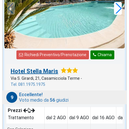
a notte
Richiedi Preventivo/Prenotazione
Chiama
Hotel Stella Maris
Via S. Girardi, 21, Casamicciola Terme -
Tel. 081.1975.1975
Eccellente!
9
Voto medio da
56
giudizi
Prezzi
Trattamento
dal 2 AGO
dal 9 AGO
dal 16 AGO
dal 2