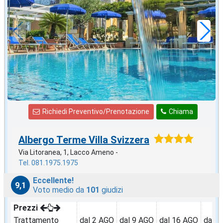
71
€
,29
a notte
Richiedi Preventivo/Prenotazione
Chiama
Albergo Terme Villa Svizzera
Via Litoranea, 1, Lacco Ameno -
Tel. 081.1975.1975
Eccellente!
9,1
Voto medio da
101
giudizi
Prezzi
Trattamento
dal 2 AGO
dal 9 AGO
dal 16 AGO
dal 2