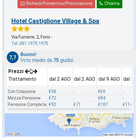
Richiedi Preventivo/Prenotazione
Chiama
Hotel Castiglione Village & Spa
Via Fumerie, 2, Forio -
Tel. 081.1975.1975
Buono!
7,7
Voto medio da
75
giudizi
Prezzi
Trattamento
dal 2 AGO
dal 2 AGO
dal 9 AGO
dal 9 
Con Colazione
€58
-
€69
-
Mezza Pensione
€72
-
€84
-
Pensione Completa
€92
€71
€107
€114