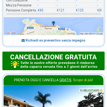
Con Colazione
-
-
-
-
Mezza Pensione
-
-
-
-
Pensione Completa
€85
€121
€125
€85
Richiedi un preventivo senza impegno
PRENOTA OGGI E CANCELLA
GRATIS
.
Scopri di più!
in offerta da
52
€
,71