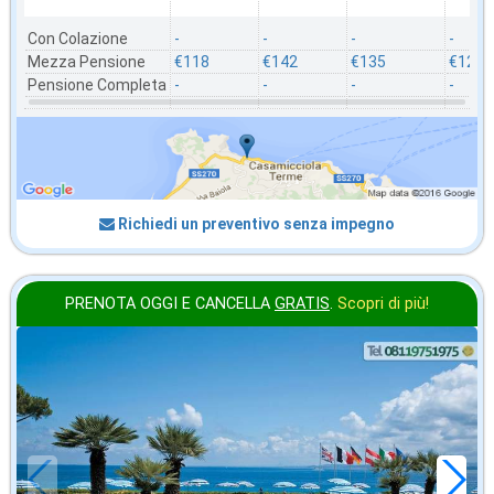
Con Colazione
-
-
-
-
Mezza Pensione
€118
€142
€135
€128
Pensione Completa
-
-
-
-
Richiedi un preventivo senza impegno
PRENOTA OGGI E CANCELLA
GRATIS
.
Scopri di più!
in offerta da
56
€
,00
a notte