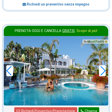
Richiedi un preventivo senza impegno
PRENOTA OGGI E CANCELLA
GRATIS
.
Scopri di più!
in offerta da
70
€
,00
a notte
Richiedi Preventivo/Prenotazione
Chiama