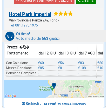
Richiedi Preventivo/Prenotazione
Chiama
Hotel Park Imperial
Via Provinciale Panza 242, Forio -
Tel. 081.1975.1975
Ottimo!
8,3
Voto medio da
663
giudizi
Prezzi
Trattamento
dal 12 GIU
dal 13 GIU
dal 7 AGO
dal 8
Con Colazione
€60
€56
€83
€80
Mezza Pensione
€85
€81
€108
€105
Pensione Completa
-
-
-
-
Richiedi un preventivo senza impegno