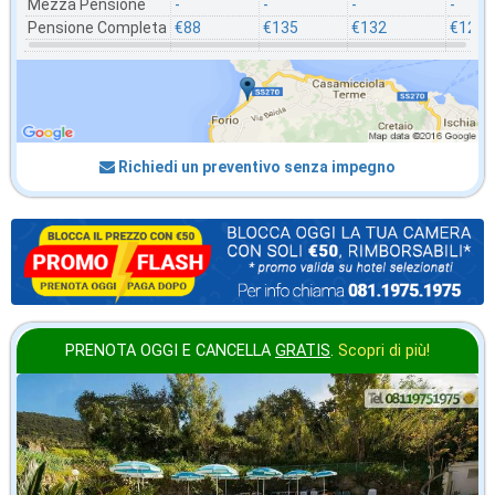
Mezza Pensione
-
-
-
-
Pensione Completa
€88
€135
€132
€121
Richiedi un preventivo senza impegno
PRENOTA OGGI E CANCELLA
GRATIS
.
Scopri di più!
in offerta da
49
€
,86