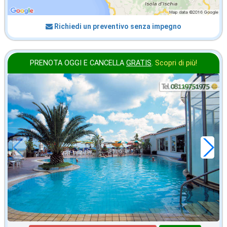
Richiedi un preventivo senza impegno
PRENOTA OGGI E CANCELLA
GRATIS
.
Scopri di più!
in offerta da
28
€
,43
a notte