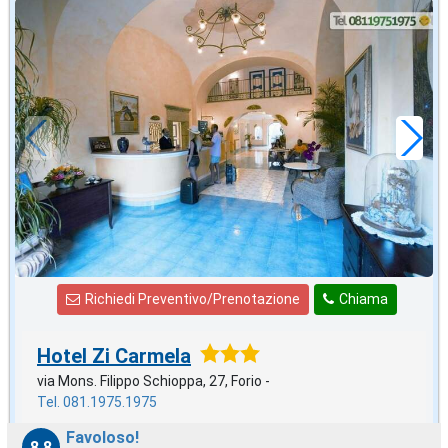
in offerta da
46
€
,71
a notte
Richiedi Preventivo/Prenotazione
Chiama
Hotel Zi Carmela
via Mons. Filippo Schioppa, 27, Forio -
Tel. 081.1975.1975
Favoloso!
8,8