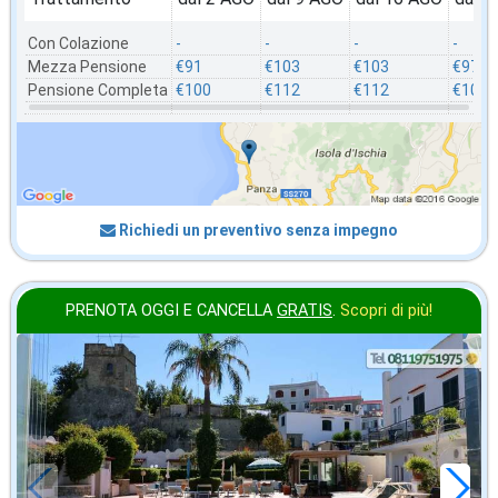
Con Colazione
-
-
-
-
Mezza Pensione
€91
€103
€103
€97
Pensione Completa
€100
€112
€112
€106
Richiedi un preventivo senza impegno
PRENOTA OGGI E CANCELLA
GRATIS
.
Scopri di più!
in offerta da
69
€
,00
a notte