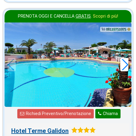
PRENOTA OGGI E CANCELLA
GRATIS
.
Scopri di più!
in offerta da
49
€
,05
a notte
Richiedi Preventivo/Prenotazione
Chiama
Hotel Terme Galidon