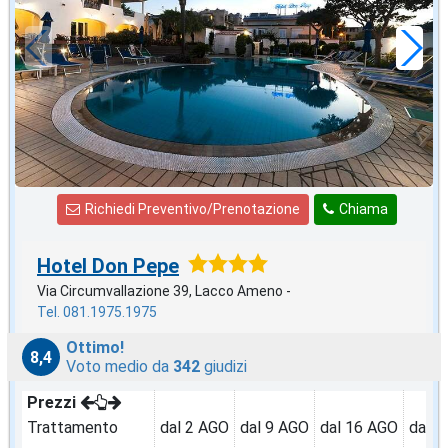
a notte
Richiedi Preventivo/Prenotazione
Chiama
Hotel Don Pepe
Via Circumvallazione 39, Lacco Ameno -
Tel. 081.1975.1975
Ottimo!
8,4
Voto medio da
342
giudizi
Prezzi
Trattamento
dal 2 AGO
dal 9 AGO
dal 16 AGO
dal 2