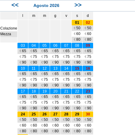
<<
>>
Agosto 2026
l
m
m
g
v
s
d
01
02
50
50
Colazione
€
€
60
60
Mezza
€
€
80
80
€
€
03
04
05
06
07
08
09
65
65
65
65
65
65
65
€
€
€
€
€
€
€
75
75
75
75
75
75
75
€
€
€
€
€
€
€
90
90
90
90
90
90
90
€
€
€
€
€
€
€
10
11
12
13
14
15
16
65
65
65
65
65
65
65
€
€
€
€
€
€
€
75
75
75
75
75
75
75
€
€
€
€
€
€
€
90
90
90
90
90
90
90
€
€
€
€
€
€
€
17
18
19
20
21
22
23
65
65
65
65
65
65
65
€
€
€
€
€
€
€
75
75
75
75
75
75
75
€
€
€
€
€
€
€
90
90
90
90
90
90
90
€
€
€
€
€
€
€
24
25
26
27
28
29
30
50
50
50
50
50
50
50
€
€
€
€
€
€
€
60
60
60
60
60
60
60
€
€
€
€
€
€
€
80
80
80
80
80
80
80
€
€
€
€
€
€
€