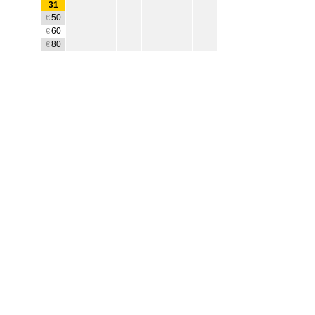
31
50
€
60
€
80
€