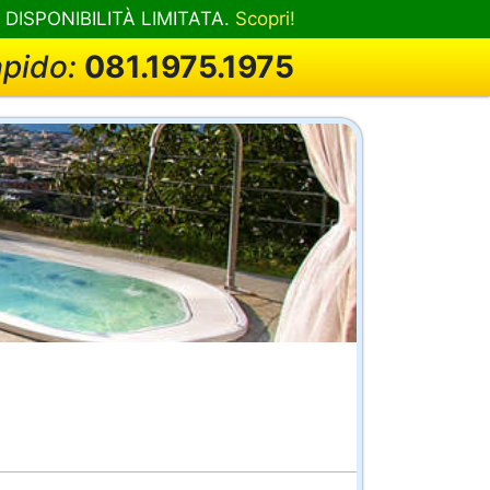
! DISPONIBILITÀ LIMITATA.
Scopri!
apido:
081.1975.1975