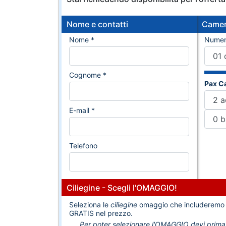
Nome e contatti
Came
Nome *
Numer
Cognome *
Pax C
E-mail *
Telefono
Ciliegine - Scegli l'OMAGGIO!
Seleziona le
ciliegine
omaggio che includeremo
GRATIS nel prezzo.
Per poter selezionare l'OMAGGIO devi prima