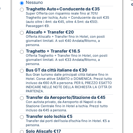
Nessuno
Traghetto Auto+Conducente da €35
l
Super Offerta con risparmio reale fino al 70%!
Traghetto per Ischia, Auto + Conducente da soli €35
(auto oltre i 4mt: da €45, oltre 4.5mt: da €50).
Passeggeri €9.
Aliscafo + Transfer €20
Offerta Aliscafo + Transfer fino in Hotel, con posti
giornalieri limitati. A soli €40 Andata/Ritorno, a
persona.
Traghetto + Transfer €16.5
Offerta Traghetto + Transfer fino in Hotel, con posti
giornalieri limitati. A soli €33 Andata/Ritorno, a
persona.
Bus GT da città italiane da €30
Bus Gran turismo dalle principali città italiane fino in
Hotel. Corse attive SABATO o DOMENICA. Prezzi tutto
incluso da €60 A/R a persona. PER IL PREZZO ESATTO
INDICARE NELLE NOTE DELLA RICHIESTA LA CITTÀ DI
PARTENZA.
Transfer da Aeroporto/Stazione da €45
Con autista privato, da Aeroporto di Napoli o da
Stazione Centrale fino in Hotel a Ischia. Prezzi tutto
incluso da €45 a persona.
Transfer solo Ischia €5
Transfer dai porti dell'isola d'Ischia fino in Hotel. €5 a
persona.
Solo Aliscafo €17