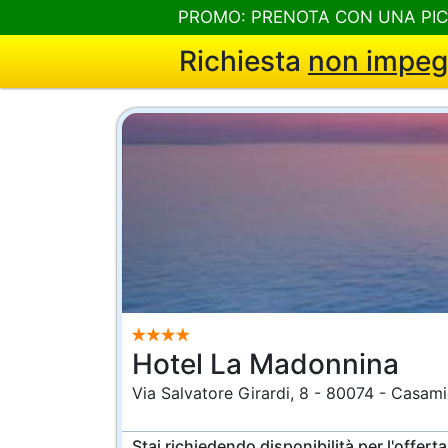
PROMO: PRENOTA CON UNA PI
Richiesta
non impeg
Hotel La Madonnina
Via Salvatore Girardi, 8 - 80074 - Casamic
Stai richiedendo disponibilità per l'offert