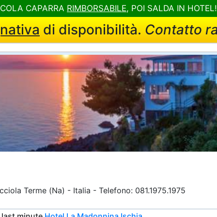
CCOLA CAPARRA
RIMBORSABILE
, POI SALDA IN HOTEL
nativa
di disponibilità.
Contatto r
ciola Terme (Na) - Italia - Telefono: 081.1975.1975
a last minute
Hotel La Madonnina Ischia