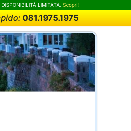
! DISPONIBILITÀ LIMITATA.
Scopri!
apido:
081.1975.1975