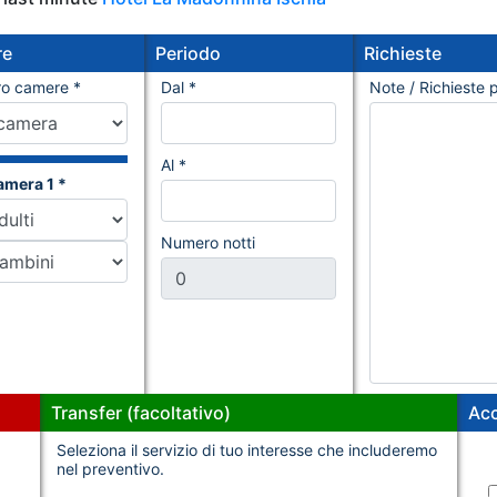
re
Periodo
Richieste
o camere *
Dal *
Note / Richieste p
Al *
amera 1 *
Numero notti
Transfer (facoltativo)
Acc
Seleziona il servizio di tuo interesse che includeremo
nel preventivo.