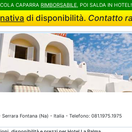
CCOLA CAPARRA
RIMBORSABILE
, POI SALDA IN HOTEL
nativa
di disponibilità.
Contatto r
errara Fontana (Na) - Italia - Telefono: 081.1975.1975
oni, disponibilità e prezzi per Hotel La Palma