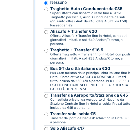
Nessuno
Traghetto Auto+Conducente da €35
Super Offerta con risparmio reale fino al 70%!
Traghetto per Ischia, Auto + Conducente da soli
€35 (auto oltre i 4mt: da €45, oltre 4.5mt: da €50).
Passeggeri €9.
Aliscafo + Transfer €20
Offerta Aliscafo + Transfer fino in Hotel, con posti
giornalieri limitati. A soli €40 Andata/Ritorno, a
persona.
Traghetto + Transfer €16.5
Offerta Traghetto + Transfer fino in Hotel, con posti
giornalieri limitati. A soli €33 Andata/Ritorno, a
persona.
Bus GT da città italiane da €30
Bus Gran turismo dalle principali città italiane fino i
Hotel. Corse attive SABATO o DOMENICA. Prezzi
tutto incluso da €60 A/R a persona. PER IL PREZZO
ESATTO INDICARE NELLE NOTE DELLA RICHIESTA
LA CITTÀ DI PARTENZA.
Transfer da Aeroporto/Stazione da €45
Con autista privato, da Aeroporto di Napoli o da
Stazione Centrale fino in Hotel a Ischia. Prezzi tutt
incluso da €45 a persona.
Transfer solo Ischia €5
Transfer dai porti dell'isola d'Ischia fino in Hotel. €5
a persona.
Solo Aliscafo €17