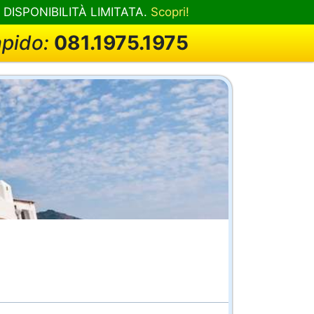
! DISPONIBILITÀ LIMITATA.
Scopri!
apido:
081.1975.1975