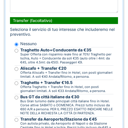
Transfer (facoltativo)
Seleziona il servizio di tuo interesse che includeremo nel
preventivo.
Nessuno
Traghetto Auto+Conducente da €35
Super Offerta con risparmio reale fino al 70%! Traghetto per
Ischia, Auto + Conducente da soli €35 (auto oltre i 4mt: da
€45, oltre 4.5mt: da €50). Passeggeri €9.
Aliscafo + Transfer €20
Offerta Aliscafo + Transfer fino in Hotel, con posti giornalieri
limitati. A soli €40 Andata/Ritorno, a persona.
Traghetto + Transfer €16.5
Offerta Traghetto + Transfer fino in Hotel, con posti
giornalieri limitati. A soli €33 Andata/Ritorno, a persona.
Bus GT da città italiane da €30
Bus Gran turismo dalle principali città italiane fino in Hotel.
Corse attive SABATO o DOMENICA. Prezzi tutto incluso da
€60 A/R a persona. PER IL PREZZO ESATTO INDICARE NELLE
NOTE DELLA RICHIESTA LA CITTÀ DI PARTENZA.
Transfer da Aeroporto/Stazione da €45
Con autista privato, da Aeroporto di Napoli o da Stazione
Centrale fino in Hotel a Ischia. Prezzi tutto incluso da €45 a