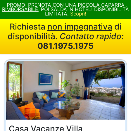
PROMO: PRENOTA CON UNA PICCOLA CAPARRA
RIMBORSABILE
, POI SALDA IN HOTEL! DISPONIBILITÀ
LIMITATA.
Scopri!
Richiesta
non impegnativa
di
disponibilità.
Contatto rapido:
081.1975.1975
Casa Vacanze Villa