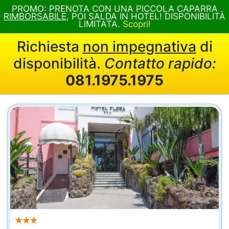
PROMO: PRENOTA CON UNA PICCOLA CAPARRA
RIMBORSABILE
, POI SALDA IN HOTEL! DISPONIBILITÀ
LIMITATA.
Scopri!
Richiesta
non impegnativa
di
disponibilità.
Contatto rapido:
081.1975.1975