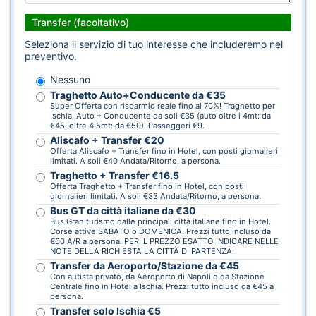
Transfer (facoltativo)
Seleziona il servizio di tuo interesse che includeremo nel
preventivo.
Nessuno
Traghetto Auto+Conducente da €35
Super Offerta con risparmio reale fino al 70%! Traghetto per
Ischia, Auto + Conducente da soli €35 (auto oltre i 4mt: da
€45, oltre 4.5mt: da €50). Passeggeri €9.
Aliscafo + Transfer €20
Offerta Aliscafo + Transfer fino in Hotel, con posti giornalieri
limitati. A soli €40 Andata/Ritorno, a persona.
Traghetto + Transfer €16.5
Offerta Traghetto + Transfer fino in Hotel, con posti
giornalieri limitati. A soli €33 Andata/Ritorno, a persona.
Bus GT da città italiane da €30
Bus Gran turismo dalle principali città italiane fino in Hotel.
Corse attive SABATO o DOMENICA. Prezzi tutto incluso da
€60 A/R a persona. PER IL PREZZO ESATTO INDICARE NELLE
NOTE DELLA RICHIESTA LA CITTÀ DI PARTENZA.
Transfer da Aeroporto/Stazione da €45
Con autista privato, da Aeroporto di Napoli o da Stazione
Centrale fino in Hotel a Ischia. Prezzi tutto incluso da €45 a
persona.
Transfer solo Ischia €5