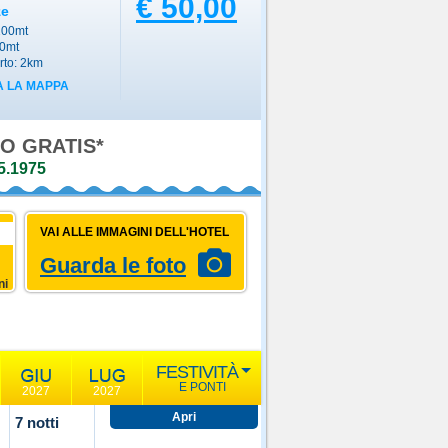
€ 50,00
ze
200mt
00mt
rto: 2km
 LA MAPPA
O GRATIS*
5.1975
VAI ALLE IMMAGINI DELL'HOTEL
Guarda le foto
ni
FESTIVITÀ
E PONTI
2027
2027
7 notti