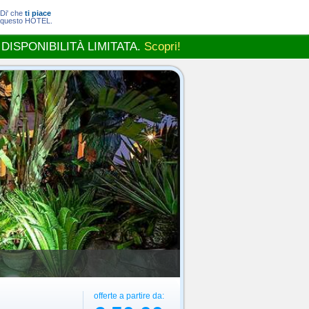
Di' che
ti piace
questo HOTEL.
 DISPONIBILITÀ LIMITATA.
Scopri!
offerte a partire da: