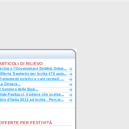
ARTICOLI DI RILIEVO
Ischia e l'Oceanomare Delphis Onlus...
Offerta Traghetto per Ischia €70 auto...
Trattamenti estetici e cure termali: ...
La Zingara...
Il Sentiero delle Baie...
Aldo Pagliacci, il pittore che scelse...
Giro d'Italia 2013 ad Ischia - Percor...
OFFERTE PER FESTIVITÀ