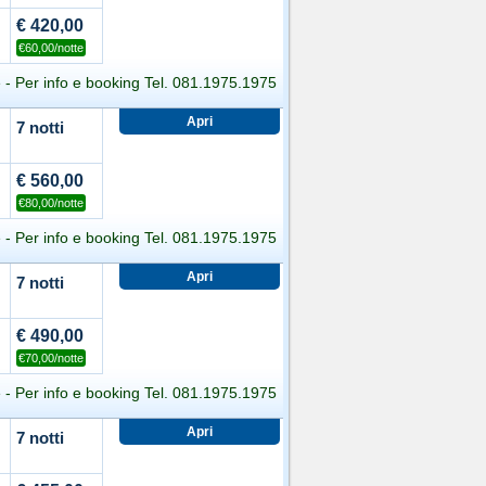
€ 420,00
€60,00/notte
 - Per info e booking Tel. 081.1975.1975
7 notti
viati l'offerta per e-mail
stampa l'offerta
€ 560,00
Hotel Aragonese
€80,00/notte
 - Per info e booking Tel. 081.1975.1975
me vuoi
procedere
?
7 notti
TIVO
TELEFONA
viati l'offerta per e-mail
stampa l'offerta
081.1975.1975
€ 490,00
Hotel Aragonese
€70,00/notte
n questa Offerta
 - Per info e booking Tel. 081.1975.1975
me vuoi
procedere
?
7 notti
na esterna, del solarium e della piccola
TIVO
TELEFONA
viati l'offerta per e-mail
stampa l'offerta
gratuito fino ad esaurimento posti.
081.1975.1975