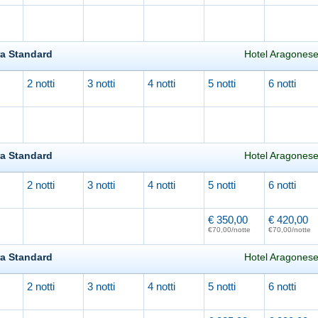
ra Standard
Hotel Aragonese
2 notti
3 notti
4 notti
5 notti
6 notti
in
agonese
(disponibilità limitata)
ra Standard
Hotel Aragonese
Prezzi per
7 notti
a persona
Co
2 notti
3 notti
4 notti
5 notti
6 notti
CAMERA E
€ 420
gosto
,00*
PREVEN
in
COLAZIONE
€ 60,00
a notte
Richiedi
€ 350,00
€ 420,00
agonese
(disponibilità limitata)
*
Imposta comunale di soggiorno
€70,00/notte
€70,00/notte
aggiuntiva, da pagare in loco:
• 4 Euro a notte per massimo 7 notti
Incluso
i
ra Standard
Hotel Aragonese
consecutive, valida nel periodo dal 1
Prezzi per
7 notti
a persona
Co
aprile al 31 ottobre
Servizi
2 notti
3 notti
4 notti
5 notti
6 notti
CAMERA E
€ 560
gosto
,00*
Utilizzo della pisci
PREVEN
in
COLAZIONE
Supplementi facoltativi
palestra.
€ 80,00
a notte
Parcheggio privato 
e Riduzioni
Richiedi