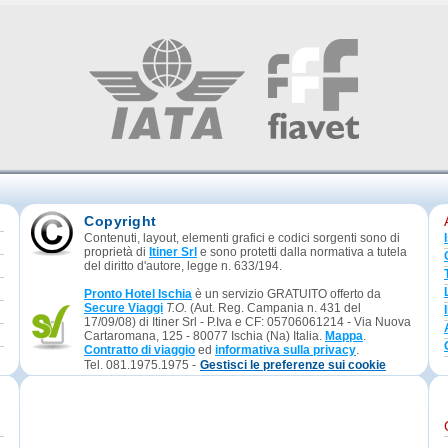
Copyright
Contenuti, layout, elementi grafici e codici sorgenti sono di
proprietà di
Itiner Srl
e sono protetti dalla normativa a tutela
del diritto d'autore, legge n. 633/194.
Pronto Hotel Ischia
è un servizio GRATUITO offerto da
Secure Viaggi
T.O.
(Aut. Reg. Campania n. 431 del
17/09/08) di Itiner Srl - P.Iva e CF: 05706061214 - Via Nuova
Cartaromana, 125 - 80077 Ischia (Na) Italia.
Mappa
.
Contratto di viaggio
ed
informativa sulla privacy
.
Tel. 081.1975.1975 -
Gestisci le preferenze sui cookie