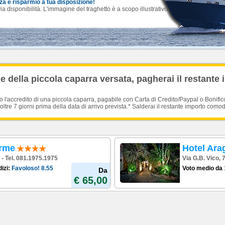
nza e risparmio a tua disposizione!
 disponibilità. L'immagine del traghetto è a scopo illustrativo.
 della piccola caparra versata, pagherai il restante 
'accredito di una piccola caparra, pagabile con Carta di Credito/Paypal o Bonific
oltre 7 giorni prima della data di arrivo prevista.* Salderai il restante importo como
erme
Hotel Ar
a - Tel. 081.1975.1975
Via G.B. Vico, 
izi:
Favoloso!
8.55
Voto medio da
Da
€ 65,00