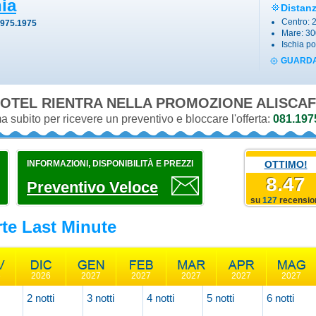
ia
Distan
Centro: 
1975.1975
Mare: 3
Ischia po
GUARDA
OTEL RIENTRA NELLA PROMOZIONE
ALISCAF
 subito per ricevere un preventivo e bloccare l'offerta:
081.197
INFORMAZIONI, DISPONIBILITÀ E PREZZI
OTTIMO!
8.47
Preventivo Veloce
su
127
recensio
rte Last Minute
6
2026
2027
2027
2027
2027
2027
2 notti
3 notti
4 notti
5 notti
6 notti