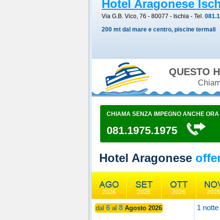
Hotel Aragonese Isch
Via G.B. Vico, 76 - 80077
-
Ischia
- Tel.
081.
200 mt dal mare e centro, piscine termali
QUESTO H
Chiama
CHIAMA SENZA IMPEGNO ANCHE ORA
081.1975.1975
Hotel Aragonese
offe
2026
2026
2026
202
6
8
1 notte
dal
al
Agosto 2026