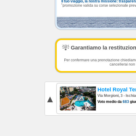
Il tuo viaggio, la nostra missione: traspare
*
promozione valida su corse selezionate previa
Garantiamo la restituzione
Per confermare una prenotazione chiediamo l
cancellerai non 
Hotel Royal T
Via Morgioni, 3 - Ischi
Voto medio da
683
giud