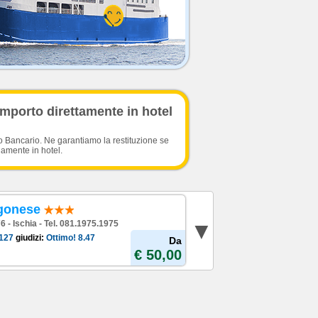
importo direttamente in hotel
o Bancario. Ne garantiamo la restituzione se
damente in hotel.
agonese
76 - Ischia - Tel. 081.1975.1975
127
giudizi:
Ottimo!
8.47
Da
€ 50,00