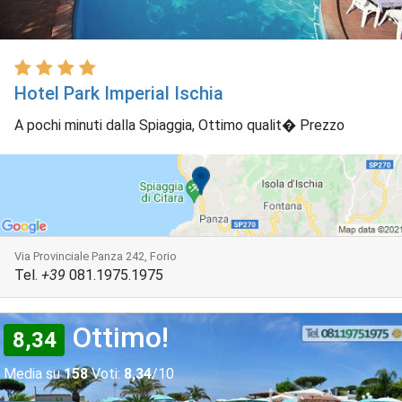
Hotel Park Imperial Ischia
A pochi minuti dalla Spiaggia, Ottimo qualit� Prezzo
Via Provinciale Panza 242, Forio
Tel.
+39
081.1975.1975
Ottimo!
8,34
Media su
158
Voti:
8,34
/10