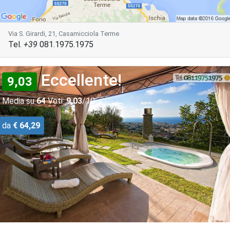
Via S. Girardi, 21, Casamicciola Terme
Tel.
+39
081.1975.1975
Eccellente!
9,03
Media su
64
Voti:
9,03
/10
da
€ 64,29