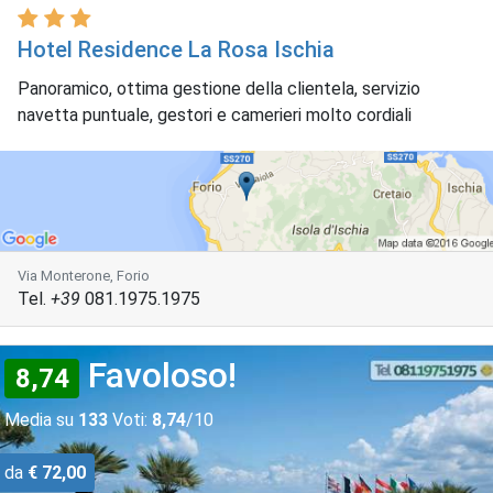
Hotel Residence La Rosa Ischia
Panoramico, ottima gestione della clientela, servizio
navetta puntuale, gestori e camerieri molto cordiali
Via Monterone, Forio
Tel.
+39
081.1975.1975
Favoloso!
8,74
Media su
133
Voti:
8,74
/10
da
€ 72,00