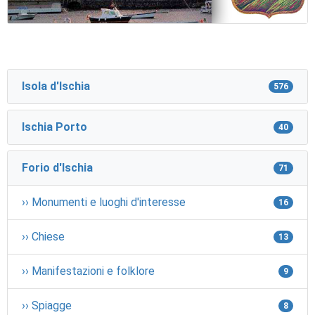
Isola d'Ischia
576
Ischia Porto
40
Forio d'Ischia
71
›› Monumenti e luoghi d'interesse
16
›› Chiese
13
›› Manifestazioni e folklore
9
›› Spiagge
8