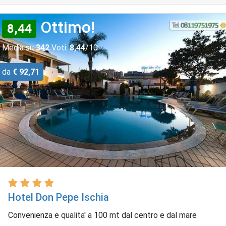
Ottimo!
8,44
Media su
342
Voti:
8,44
/10
da
€ 92,71
Hotel Don Pepe Ischia
Convenienza e qualita' a 100 mt dal centro e dal mare