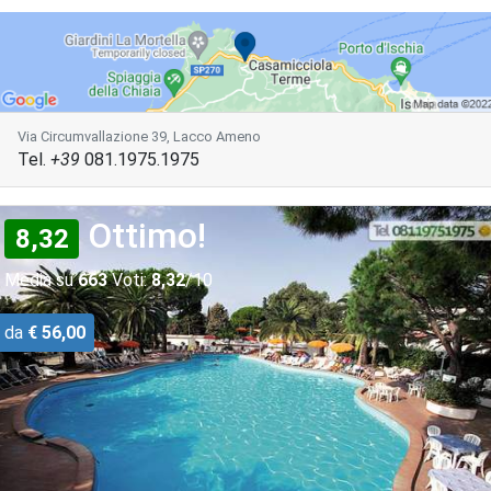
Via Circumvallazione 39, Lacco Ameno
Tel.
+39
081.1975.1975
Ottimo!
8,32
Media su
663
Voti:
8,32
/10
da
€ 56,00