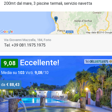
200mt dal mare, 3 piscine termali, servizio navetta
Via Giovanni Mazzella, 184, Forio
Tel.
+39
081.1975.1975
Eccellente!
9,08
Media su
103
Voti:
9,08
/10
da
€ 88,43