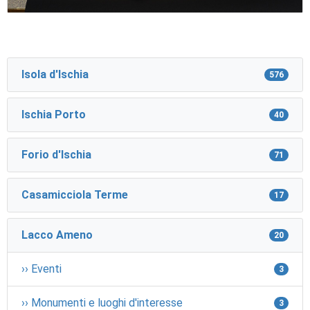
Isola d'Ischia
576
Ischia Porto
40
Forio d'Ischia
71
Casamicciola Terme
17
Lacco Ameno
20
›› Eventi
3
›› Monumenti e luoghi d'interesse
3