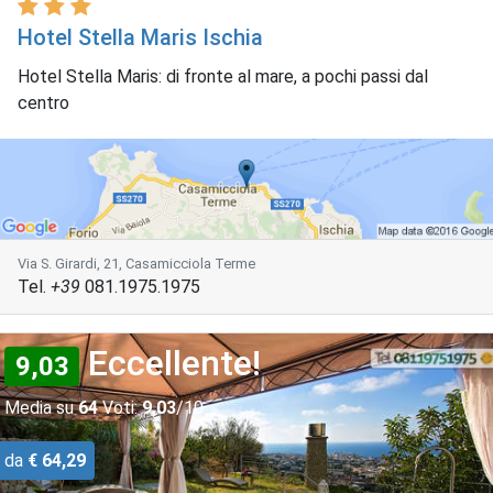
Hotel Stella Maris Ischia
Hotel Stella Maris: di fronte al mare, a pochi passi dal
centro
Via S. Girardi, 21, Casamicciola Terme
Tel.
+39
081.1975.1975
Eccellente!
9,03
Media su
64
Voti:
9,03
/10
da
€ 64,29