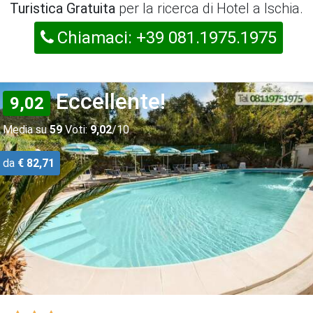
Turistica Gratuita
per la ricerca di Hotel a Ischia.
Chiamaci: +39 081.1975.1975
Eccellente!
9,02
Media su
59
Voti:
9,02
/10
da
€ 82,71