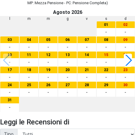
MP: Mezza Pensione - PC: Pensione Completa)
Agosto 2026
l
m
m
g
v
s
d
01
02
-
-
03
04
05
06
07
08
09
-
-
-
-
-
-
-
10
11
12
13
14
15
16
-
-
-
-
-
-
-
17
18
19
20
21
22
23
-
-
-
-
-
-
-
24
25
26
27
28
29
30
-
-
-
-
-
-
-
31
-
Leggi le Recensioni di
Tipo