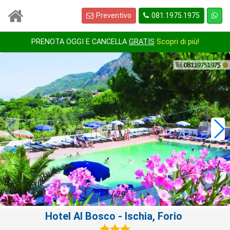
Preventivo
081.1975.1975
PRENOTA OGGI E CANCELLA
GRATIS
Scopri di più!
1
/
29
Hotel Al Bosco
- Ischia, Forio