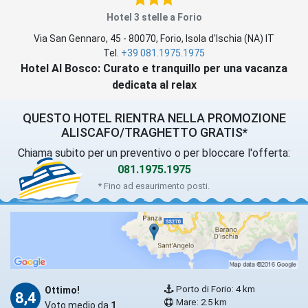
Hotel 3 stelle a Forio
Via San Gennaro, 45
-
80070
,
Forio
, Isola d'Ischia (
NA
)
IT
Tel.
+39 081.1975.1975
Hotel Al Bosco: Curato e tranquillo per una vacanza
dedicata al relax
QUESTO HOTEL RIENTRA NELLA PROMOZIONE
ALISCAFO/TRAGHETTO GRATIS*
Chiama subito per un preventivo o per bloccare l'offerta:
081.1975.1975
* Fino ad esaurimento posti.
Porto di Forio: 4 km
Ottimo!
8,4
Mare: 2.5 km
Voto medio da
1