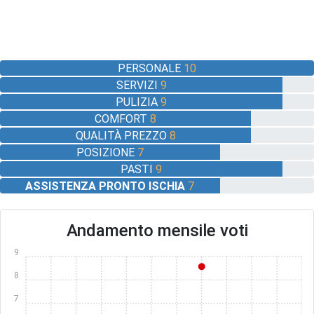
PERSONALE
10
SERVIZI
9
PULIZIA
9
COMFORT
8
QUALITÀ PREZZO
8
POSIZIONE
7
PASTI
9
ASSISTENZA PRONTO ISCHIA
7
Andamento mensile voti
9
8
7