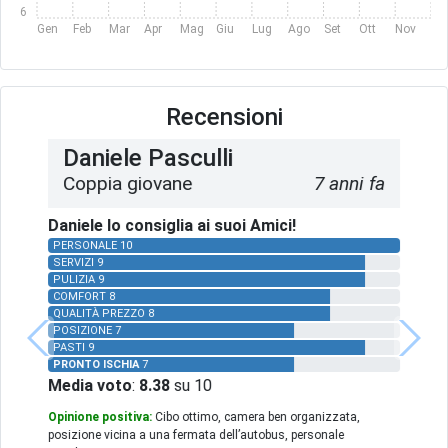
6
Gen
Feb
Mar
Apr
Mag
Giu
Lug
Ago
Set
Ott
Nov
Dic
Recensioni
Daniele Pasculli
Coppia giovane
7 anni fa
Daniele lo consiglia ai suoi Amici!
PERSONALE 10
SERVIZI 9
PULIZIA 9
COMFORT 8
QUALITÀ PREZZO 8
POSIZIONE 7
PASTI 9
PRONTO ISCHIA
7
Media voto
:
8.38
su 10
Opinione positiva:
Cibo ottimo, camera ben organizzata,
posizione vicina a una fermata dell’autobus, personale