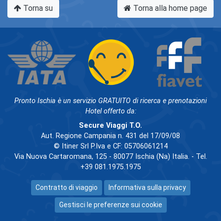
Torna su
Torna alla home page
Pronto Ischia è un servizio GRATUITO di ricerca e prenotazioni
Hotel offerto da:
Secure Viaggi T.O.
Aut. Regione Campania n. 431 del 17/09/08
© Itiner Srl P.Iva e CF: 05706061214
Via Nuova Cartaromana, 125 - 80077 Ischia (Na) Italia. - Tel.
+39 081.1975.1975
Contratto di viaggio
Informativa sulla privacy
Gestisci le preferenze sui cookie