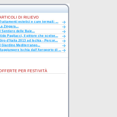
ARTICOLI DI RILIEVO
Trattamenti estetici e cure termali: ...
La Zingara...
Il Sentiero delle Baie...
Aldo Pagliacci, il pittore che scelse...
Giro d'Italia 2013 ad Ischia - Percor...
Il Giardino Mediterraneo...
Raggiungere Ischia dall'Aeroporto di ...
OFFERTE PER FESTIVITÀ