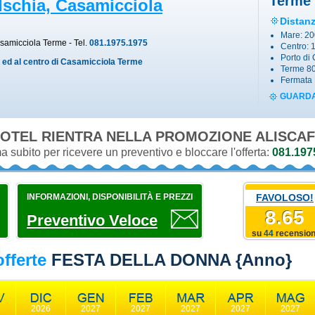
Terme
Ischia, Casamicciola
Distan
Mare: 2
samicciola Terme
- Tel.
081.1975.1975
Centro: 
Porto di
 ed al centro di Casamicciola Terme
Terme 8
Fermata 
GUARDA
OTEL RIENTRA NELLA PROMOZIONE
ALISCAF
 subito per ricevere un preventivo e bloccare l'offerta:
081.197
INFORMAZIONI, DISPONIBILITÀ E PREZZI
FAVOLOSO!
8.65
Preventivo Veloce
su
44
recension
fferte
FESTA DELLA DONNA {anno}
6
2026
2027
2027
2027
2027
2027