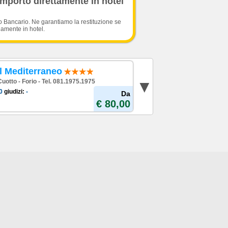
importo direttamente in hotel
o Bancario. Ne garantiamo la restituzione se
damente in hotel.
l Mediterraneo
Cuotto - Forio - Tel. 081.1975.1975
0
giudizi:
-
Da
€ 80,00