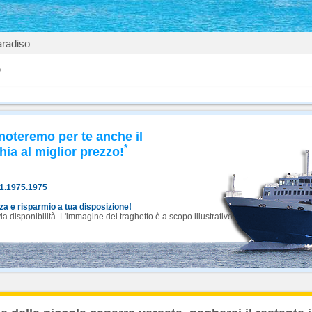
aradiso
o
noteremo per te anche il
*
hia al miglior prezzo!
81.1975.1975
nza e risparmio a tua disposizione!
 disponibilità. L'immagine del traghetto è a scopo illustrativo.