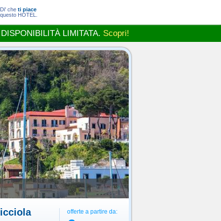
Di' che
ti piace
questo HOTEL.
 DISPONIBILITÀ LIMITATA.
Scopri!
cciola
offerte a partire da: