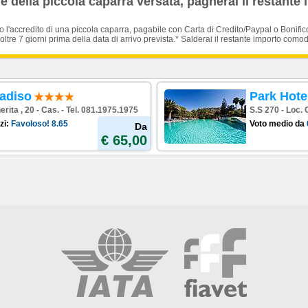
 della piccola caparra versata, pagherai il restante 
'accredito di una piccola caparra, pagabile con Carta di Credito/Paypal o Bonific
oltre 7 giorni prima della data di arrivo prevista.* Salderai il restante importo como
radiso
Park Hote
rita , 20 - Cas. - Tel. 081.1975.1975
S.S 270 - Loc. 
zi:
Favoloso!
8.65
Voto medio da
Da
€ 65,00