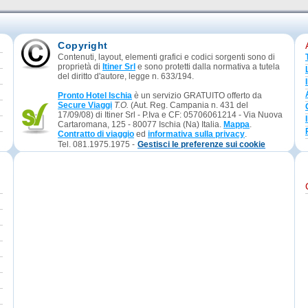
Copyright
Contenuti, layout, elementi grafici e codici sorgenti sono di
proprietà di
Itiner Srl
e sono protetti dalla normativa a tutela
del diritto d'autore, legge n. 633/194.
Pronto Hotel Ischia
è un servizio GRATUITO offerto da
Secure Viaggi
T.O.
(Aut. Reg. Campania n. 431 del
17/09/08) di Itiner Srl - P.Iva e CF: 05706061214 - Via Nuova
Cartaromana, 125 - 80077 Ischia (Na) Italia.
Mappa
.
Contratto di viaggio
ed
informativa sulla privacy
.
Tel. 081.1975.1975 -
Gestisci le preferenze sui cookie