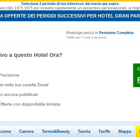
Seleziona il periodo di tuo interesse dal menu qui sopra
ro 081.1975.1975 per ricevere rapidamente un preventivo personalizzato, al migli
A OFFERTE DEI PERIODI SUCCESSIVI PER HOTEL GRAN PA
Riepilogo prezzi in
Pensione Completa
Tariffe per 7 notti a persona
ivo a questo Hotel Ora?
C
 Precisione
i nella tua casella Email
on ancora pubblicati
ferte con disponibilità limitata
izione
Camere
Terme&Beauty
Tavola
Tariffe
Mappa