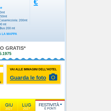
€
ze
00mt
150mt
 Casamicciola: 200mt
00 mt
Bus 200 mt
 LA MAPPA
O GRATIS*
5.1975
VAI ALLE IMMAGINI DELL'HOTEL
Guarda le foto
i
FESTIVITÀ
E PONTI
2027
2027