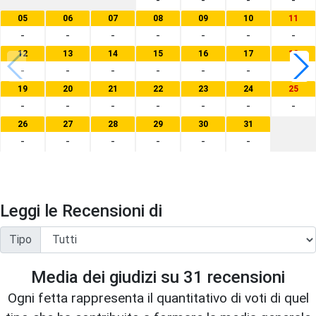
-
-
-
-
05
06
07
08
09
10
11
-
-
-
-
-
-
-
12
13
14
15
16
17
18
-
-
-
-
-
-
-
19
20
21
22
23
24
25
-
-
-
-
-
-
-
26
27
28
29
30
31
-
-
-
-
-
-
Leggi le Recensioni di
Tipo
Media dei giudizi su
31
recensioni
Ogni fetta rappresenta il quantitativo di voti di quel