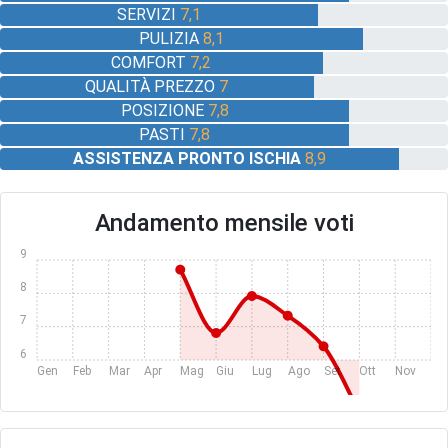
SERVIZI
7,1
PULIZIA
8,1
COMFORT
7,2
QUALITÀ PREZZO
7
POSIZIONE
7,8
PASTI
7,8
ASSISTENZA PRONTO ISCHIA
8,9
Andamento mensile voti
9
8
7
6
Gen
Feb
Mar
Apr
Mag
Giu
Lug
Ago
Set
Ott
Nov
Dic