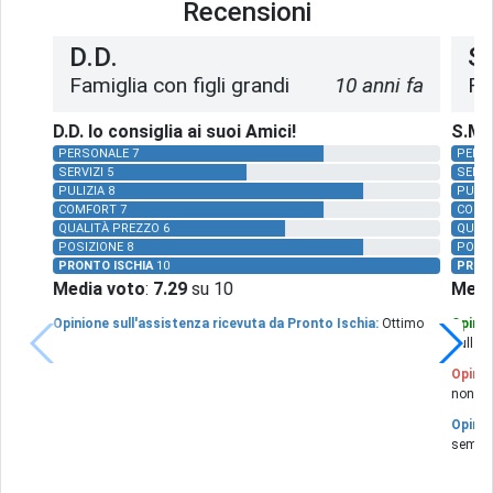
Recensioni
D.D.
S
Famiglia con figli grandi
10 anni fa
Fa
D.D. lo consiglia ai suoi Amici!
S.M. 
PERSONALE 7
PERS
SERVIZI 5
SERVI
PULIZIA 8
PULIZ
COMFORT 7
COMF
QUALITÀ PREZZO 6
QUALI
POSIZIONE 8
POSIZ
PRONTO ISCHIA
10
PRON
Media voto
:
7.29
su 10
Medi
Opinione sull'assistenza ricevuta da Pronto Ischia:
Ottimo
Opinio
sulla b
Opinio
non gu
Opinio
sempre