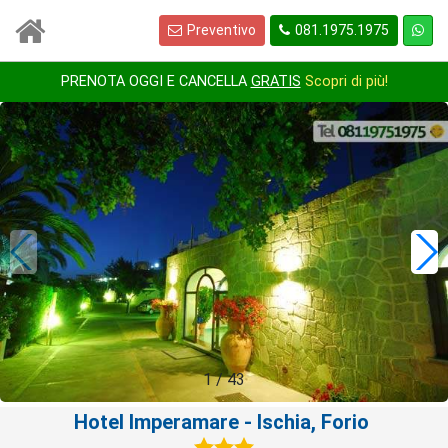
Preventivo
081.1975.1975
PRENOTA OGGI E CANCELLA
GRATIS
Scopri di più!
1
/
43
Hotel Imperamare
- Ischia, Forio