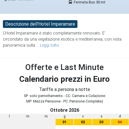
Fermata Bus 30 mt
Descrizione dell'Hotel Imperamare
L'Hotel Imperamare è stato completamente rinnovato. E'
circondato da una vegetazione esotica e mediterranea, con vista
panoramica sulla
...
Leggi tutto
Offerte e Last Minute
Calendario prezzi in Euro
Tariffe a persona a notte
SP: solo pernottamento - CC: Camera e Colazione
MP: Mezza Pensione - PC: Pensione Completa)
Ottobre 2026
l
m
m
g
v
s
d
01
02
03
04