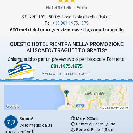
Hotel 3 stelle a Forio
S.S. 270, 193
-
80075
,
Forio
, Isola d'Ischia (
NA
)
IT
Tel.
+39 081.1975.1975
600 metri dal mare,servizio navetta,zona tranquilla
QUESTO HOTEL RIENTRA NELLA PROMOZIONE
ALISCAFO/TRAGHETTO GRATIS*
Chiama subito per un preventivo o per bloccare l'offerta:
081.1975.1975
* Fino ad esaurimento posti.
Mare: 600mt
Buono!
7,7
Centro di Forio: 1,5 km
Voto medio da
31
Porto di Forio: 1,5 km
giudizi verificati