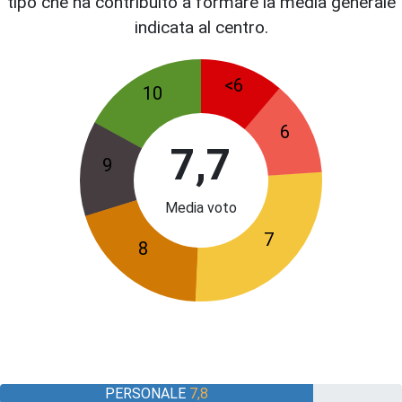
tipo che ha contribuito a formare la media generale
indicata al centro.
<6
10
6
7,7
9
Media voto
7
8
PERSONALE
7,8