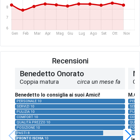
8
7
6
Gen
Feb
Mar
Apr
Mag
Giu
Lug
Ago
Set
Ott
Nov
Dic
Recensioni
Benedetto Onorato
M
Coppia matura
circa un mese fa
Co
Benedetto lo consiglia ai suoi Amici!
M.C. 
PERSONALE 10
PERS
SERVIZI 10
SERVI
PULIZIA 10
PULIZ
COMFORT 10
COMF
QUALITÀ PREZZO 10
QUALI
POSIZIONE 10
POSIZ
PASTI 8
PASTI
PRONTO ISCHIA
10
Medi