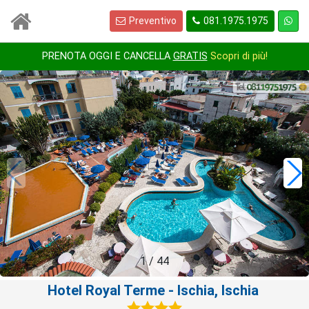
Preventivo
081.1975.1975
PRENOTA OGGI E CANCELLA
GRATIS
Scopri di più!
1
/
44
Hotel Royal Terme
- Ischia, Ischia