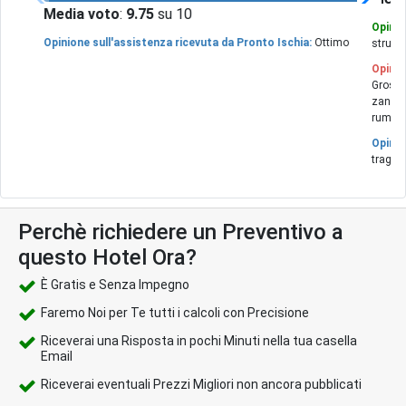
Media voto
:
9.75
su 10
Opinio
Opinione sull'assistenza ricevuta da Pronto Ischia:
Ottimo
struttu
Opinio
Grossa
zanzar
rumoro
Opinio
traghe
Perchè richiedere un Preventivo a
questo Hotel Ora?
È Gratis e Senza Impegno
Faremo Noi per Te tutti i calcoli con Precisione
Riceverai una Risposta in pochi Minuti nella tua casella
Email
Riceverai eventuali Prezzi Migliori non ancora pubblicati