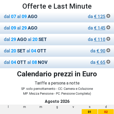
Offerte e Last Minute
dal
07
al
09
AGO
da
€ 125
dal
09
al
29
AGO
da
€ 145
dal
29
AGO
al
20
SET
da
€ 110
dal
20
SET
al
04
OTT
da
€ 90
dal
04
OTT
al
08
NOV
da
€ 65
Calendario prezzi in Euro
Tariffe a persona a notte
SP: solo pernottamento - CC: Camera e Colazione
MP: Mezza Pensione - PC: Pensione Completa)
Agosto 2026
l
m
m
g
v
s
d
01
02