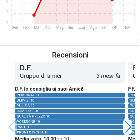
8
7
6
Gen
Feb
Mar
Apr
Mag
Giu
Lug
Ago
Set
Ott
Nov
Dic
Recensioni
D.F.
F.
Gruppo di amici
3 mesi fa
Co
D.F. lo consiglia ai suoi Amici!
F.F. 
PERSONALE 10
PERSO
SERVIZI 10
SERVI
PULIZIA 10
PULIZ
COMFORT 10
COMF
QUALITÀ PREZZO 10
QUALI
POSIZIONE 10
POSIZ
PASTI 10
PASTI
PRONTO ISCHIA
10
PRON
Media voto
:
10.00
su 10
Medi