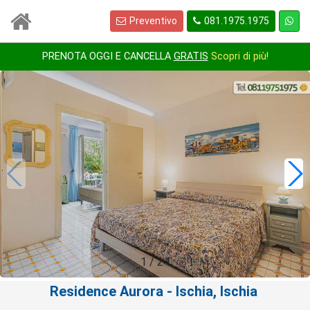
Preventivo
081.1975.1975
PRENOTA OGGI E CANCELLA
GRATIS
Scopri di più!
1
/
24
Residence Aurora
- Ischia, Ischia