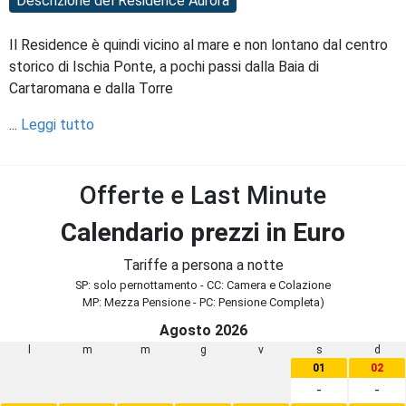
Descrizione del Residence Aurora
Il Residence è quindi vicino al mare e non lontano dal centro
storico di Ischia Ponte, a pochi passi dalla Baia di
Cartaromana e dalla Torre
...
Leggi tutto
Offerte e Last Minute
Calendario prezzi in Euro
Tariffe a persona a notte
SP: solo pernottamento - CC: Camera e Colazione
MP: Mezza Pensione - PC: Pensione Completa)
Agosto 2026
l
m
m
g
v
s
d
01
02
-
-