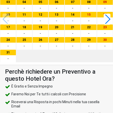
03
04
05
06
07
08
09
-
-
-
-
-
-
-
10
11
12
13
14
15
16
-
-
-
-
-
-
-
17
18
19
20
21
22
23
-
-
-
-
-
-
-
24
25
26
27
28
29
30
-
-
-
-
-
-
-
31
-
Perchè richiedere un Preventivo a
questo Hotel Ora?
È Gratis e Senza Impegno
Faremo Noi per Te tutti i calcoli con Precisione
Riceverai una Risposta in pochi Minuti nella tua casella
Email