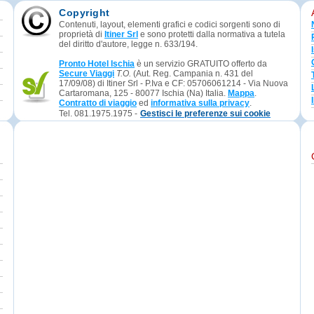
Copyright
Contenuti, layout, elementi grafici e codici sorgenti sono di
proprietà di
Itiner Srl
e sono protetti dalla normativa a tutela
del diritto d'autore, legge n. 633/194.
Pronto Hotel Ischia
è un servizio GRATUITO offerto da
Secure Viaggi
T.O.
(Aut. Reg. Campania n. 431 del
17/09/08) di Itiner Srl - P.Iva e CF: 05706061214 - Via Nuova
Cartaromana, 125 - 80077 Ischia (Na) Italia.
Mappa
.
Contratto di viaggio
ed
informativa sulla privacy
.
Tel. 081.1975.1975 -
Gestisci le preferenze sui cookie