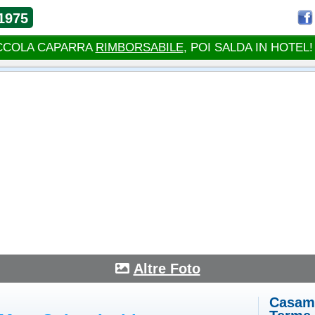
1975
CCOLA CAPARRA
RIMBORSABILE
, POI SALDA IN HOTEL!
Altre Foto
Casami