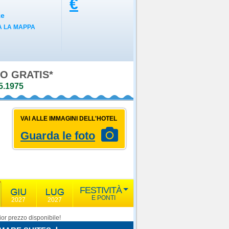
€
ze
 LA MAPPA
5.1975
VAI ALLE IMMAGINI DELL'HOTEL
Guarda le foto
FESTIVITÀ
E PONTI
2027
2027
or prezzo disponibile!