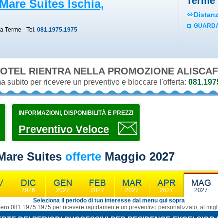
Terme
Mare Suites Ischia,
Distan
GUARDA
la Terme
- Tel.
081.1975.1975
OTEL RIENTRA NELLA PROMOZIONE
 subito per ricevere un preventivo e bloccare l'offerta:
081.197
INFORMAZIONI, DISPONIBILITÀ E PREZZI
Preventivo Veloce
Mare Suites
offerte
Maggio 2027
6
2026
2027
2027
2027
2027
2027
Seleziona il periodo di tuo interesse dal menu qui sopra
ro 081.1975.1975 per ricevere rapidamente un preventivo personalizzato, al migli