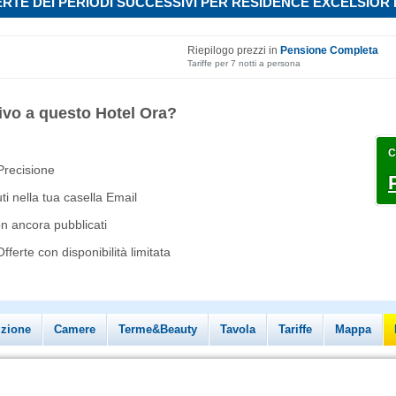
RTE DEI PERIODI SUCCESSIVI PER RESIDENCE EXCELSIOR
Riepilogo prezzi in
Pensione Completa
Tariffe per 7 notti a persona
ivo a questo Hotel Ora?
C
 Precisione
i nella tua casella Email
on ancora pubblicati
ferte con disponibilità limitata
izione
Camere
Terme&Beauty
Tavola
Tariffe
Mappa