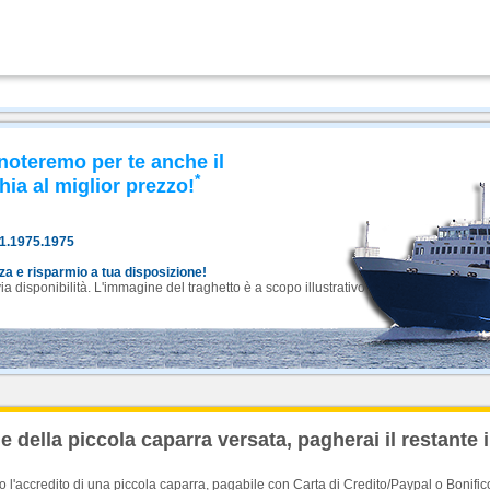
noteremo per te anche il
*
hia al miglior prezzo!
81.1975.1975
nza e risparmio a tua disposizione!
 disponibilità. L'immagine del traghetto è a scopo illustrativo.
 della piccola caparra versata, pagherai il restante 
'accredito di una piccola caparra, pagabile con Carta di Credito/Paypal o Bonific