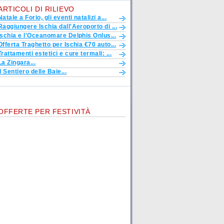
ARTICOLI DI RILIEVO
Natale a Forio, gli eventi natalizi a...
Raggiungere Ischia dall'Aeroporto di ...
Ischia e l'Oceanomare Delphis Onlus...
Offerta Traghetto per Ischia €70 auto...
Trattamenti estetici e cure termali: ...
La Zingara...
Il Sentiero delle Baie...
OFFERTE PER FESTIVITÀ