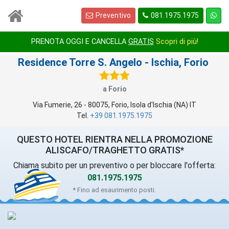
Preventivo
081.1975.1975
1
/
1
PRENOTA OGGI E CANCELLA
GRATIS
Scopri di più!
Residence Torre S. Angelo
- Ischia, Forio
a Forio
Via Fumerie, 26
-
80075
,
Forio
, Isola d'Ischia (
NA
)
IT
Tel.
+39 081.1975.1975
QUESTO HOTEL RIENTRA NELLA PROMOZIONE
ALISCAFO/TRAGHETTO GRATIS*
Chiama subito per un preventivo o per bloccare l'offerta:
081.1975.1975
* Fino ad esaurimento posti.