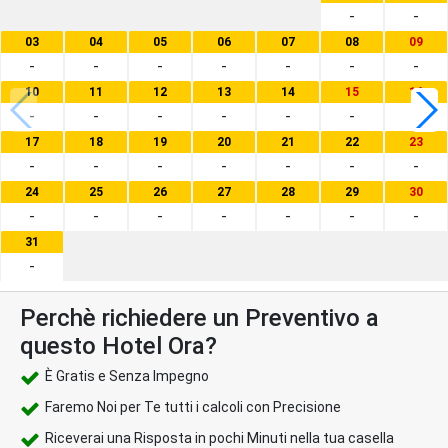
-
-
03
04
05
06
07
08
09
-
-
-
-
-
-
-
10
11
12
13
14
15
16
-
-
-
-
-
-
-
17
18
19
20
21
22
23
-
-
-
-
-
-
-
24
25
26
27
28
29
30
-
-
-
-
-
-
-
31
-
Perchè richiedere un Preventivo a
questo Hotel Ora?
È Gratis e Senza Impegno
Faremo Noi per Te tutti i calcoli con Precisione
Riceverai una Risposta in pochi Minuti nella tua casella