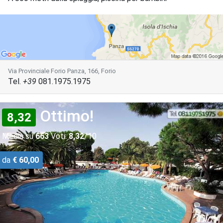
Via Provinciale Forio Panza, 166, Forio
Tel.
+39
081.1975.1975
Ottimo!
8,32
Media su
663
Voti:
8,32
/10
da
€ 60,00