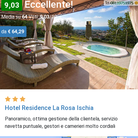
Eccellente!
9,03
Media su
64
Voti:
9,03
/10
da
€ 64,29
Hotel Residence La Rosa Ischia
Panoramico, ottima gestione della clientela, servizio
navetta puntuale, gestori e camerieri molto cordiali