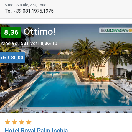
Strada Statale, 270, Forio
Tel.
+39
081.1975.1975
Ottimo!
8,36
Media su
531
Voti:
8,36
/10
da
€ 80,00
Hotel Royal Palm Ischia