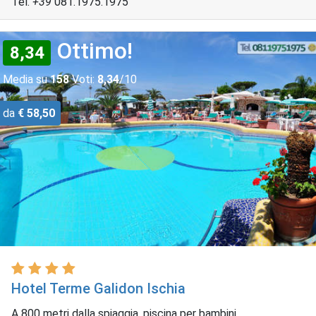
Tel.
+39
081.1975.1975
Ottimo!
8,34
Media su
158
Voti:
8,34
/10
da
€ 58,50
Hotel Terme Galidon Ischia
A 800 metri dalla spiaggia, piscina per bambini