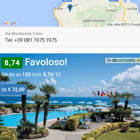
Via Monterone, Forio
Tel.
+39
081.1975.1975
Favoloso!
8,74
Media su
133
Voti:
8,74
/10
da
€ 72,00