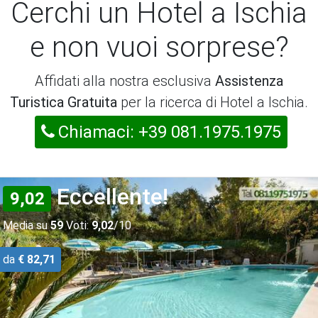
Cerchi un Hotel a Ischia
e non vuoi sorprese?
Affidati alla nostra esclusiva
Assistenza
Turistica Gratuita
per la ricerca di Hotel a Ischia.
Chiamaci: +39 081.1975.1975
Eccellente!
9,02
Media su
59
Voti:
9,02
/10
da
€ 82,71