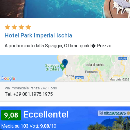
Hotel Park Imperial Ischia
A pochi minuti dalla Spiaggia, Ottimo qualit� Prezzo
Via Provinciale Panza 242, Forio
Tel.
+39
081.1975.1975
Eccellente!
9,08
Media su
103
Voti:
9,08
/10