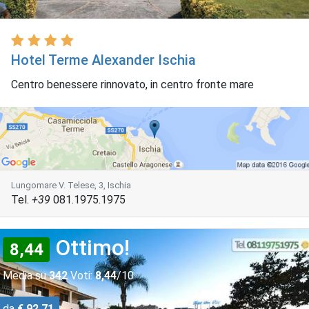
Hotel Terme Alexander Ischia
Centro benessere rinnovato, in centro fronte mare
Lungomare V. Telese, 3, Ischia
Tel.
+39
081.1975.1975
Ottimo!
8,44
Media su
342
Voti:
8,44
/10
da
€ 92,71