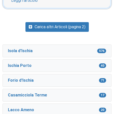
Leggi l'articolo
Carica altri Articoli (pagina 2)
Isola d'Ischia
576
Ischia Porto
40
Forio d'Ischia
71
Casamicciola Terme
17
Lacco Ameno
20