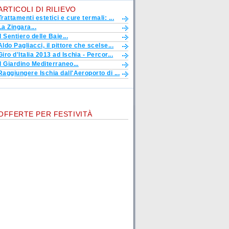
ARTICOLI DI RILIEVO
Trattamenti estetici e cure termali: ...
La Zingara...
Il Sentiero delle Baie...
Aldo Pagliacci, il pittore che scelse...
Giro d'Italia 2013 ad Ischia - Percor...
Il Giardino Mediterraneo...
Raggiungere Ischia dall'Aeroporto di ...
OFFERTE PER FESTIVITÀ