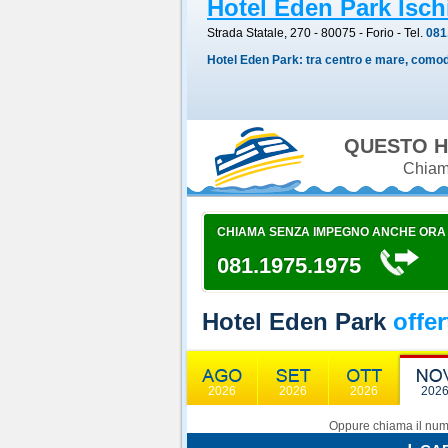
Hotel Eden Park Isch
Strada Statale, 270 - 80075
-
Forio
- Tel.
081
Hotel Eden Park: tra centro e mare, comod
QUESTO H
Chiama
CHIAMA SENZA IMPEGNO ANCHE ORA
081.1975.1975
Hotel Eden Park
offe
2026
2026
2026
202
Oppure chiama il nume