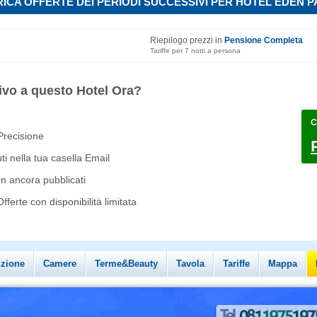
ICA OFFERTE DEI PERIODI SUCCESSIVI PER HOTEL EDEN 
Riepilogo prezzi in
Pensione Completa
Tariffe per 7 notti a persona
ivo a questo Hotel Ora?
C
 Precisione
i nella tua casella Email
on ancora pubblicati
ferte con disponibilità limitata
izione
Camere
Terme&Beauty
Tavola
Tariffe
Mappa