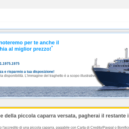
noteremo per te anche il
*
hia al miglior prezzo!
81.1975.1975
nza e risparmio a tua disposizione!
 disponibilità. L'immagine del traghetto è a scopo illustrativo.
 della piccola caparra versata, pagherai il restante 
'accredito di una piccola caparra, pagabile con Carta di Credito/Paypal o Bonific