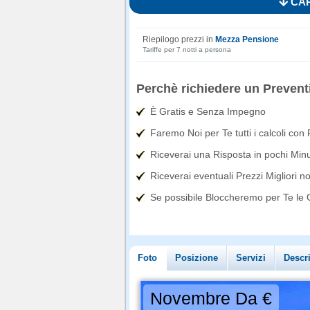
CAR
Riepilogo prezzi in
Mezza Pensione
Tariffe per 7 notti a persona
Perchè richiedere un Prevent
È Gratis e Senza Impegno
Faremo Noi per Te tutti i calcoli con
Riceverai una Risposta in pochi Minut
Riceverai eventuali Prezzi Migliori n
Se possibile Bloccheremo per Te le Of
Foto
Posizione
Servizi
Descr
Novembre Da €