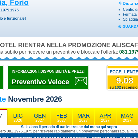
ia, Forio
Distan
Centro d
.1975.1975
Fermata 
o e funzionale!
Spiaggia
GUARDA
OTEL RIENTRA NELLA PROMOZIONE
ALISCAF
 subito per ricevere un preventivo e bloccare l'offerta:
081.197
INFORMAZIONI, DISPONIBILITÀ E PREZZI
ECCELLENTE
9.08
Preventivo Veloce
su
102
recensio
rte
Novembre 2026
6
2026
2027
2027
2027
2027
2027
Seleziona il periodo di tuo interesse dal menu qui sopra
ro 081.1975.1975 per ricevere rapidamente un preventivo personalizzato, al migli