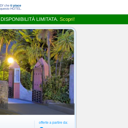
Di' che
ti piace
questo HOTEL.
 DISPONIBILITÀ LIMITATA.
Scopri!
offerte a partire da: