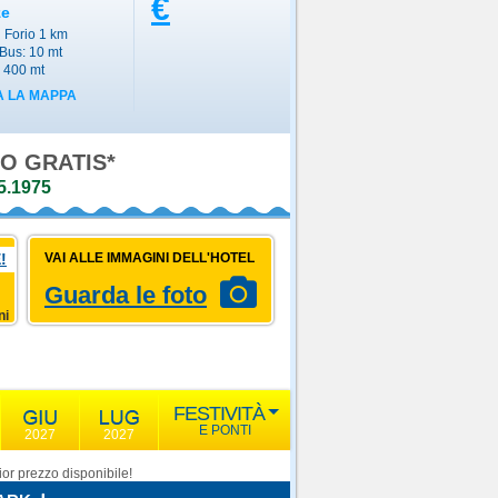
€
ze
i Forio 1 km
Bus: 10 mt
 400 mt
 LA MAPPA
O GRATIS*
5.1975
!
VAI ALLE IMMAGINI DELL'HOTEL
Guarda le foto
ni
FESTIVITÀ
E PONTI
2027
2027
or prezzo disponibile!