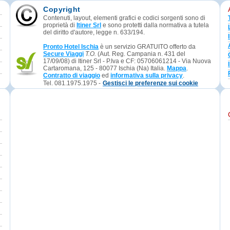
Copyright
Contenuti, layout, elementi grafici e codici sorgenti sono di
proprietà di
Itiner Srl
e sono protetti dalla normativa a tutela
del diritto d'autore, legge n. 633/194.
Pronto Hotel Ischia
è un servizio GRATUITO offerto da
Secure Viaggi
T.O.
(Aut. Reg. Campania n. 431 del
17/09/08) di Itiner Srl - P.Iva e CF: 05706061214 - Via Nuova
Cartaromana, 125 - 80077 Ischia (Na) Italia.
Mappa
.
Contratto di viaggio
ed
informativa sulla privacy
.
Tel. 081.1975.1975 -
Gestisci le preferenze sui cookie