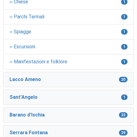
›› Chiese
1
›› Parchi Termali
1
›› Spiagge
1
›› Escursioni
1
›› Manifestazioni e folklore
1
Lacco Ameno
20
Sant'Angelo
1
Barano d'Ischia
22
Serrara Fontana
29