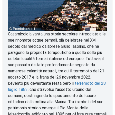
Casamicciola vanta una storia secolare intrecciata alle
sue rinomate acque termali, già celebrate nel XVI
secolo dal medico calabrese Giulio Iasolino, che ne
paragonò le proprietà terapeutiche a quelle delle più
celebri località termali italiane ed europee. Tuttavia, il
suo passato è stato profondamente segnato da
numerose calamità naturali, tra cui il terremoto del 21
agosto 2017 e la frana del 26 novembre 2022.
L’evento più devastante resta però il
terremoto del 28
luglio 1883
, che stravolse l’assetto urbano del
comune, costringendo lo spostamento del cuore
cittadino dalla collina alla Marina. Tra i simboli del suo
patrimonio storico emerge il Pio Monte della
Misericordia, edificato nel 1895 per offrire cure termali