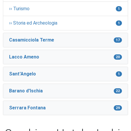
›› Turismo
1
›› Storia ed Archeologia
1
Casamicciola Terme
17
Lacco Ameno
20
Sant'Angelo
1
Barano d'Ischia
22
Serrara Fontana
29