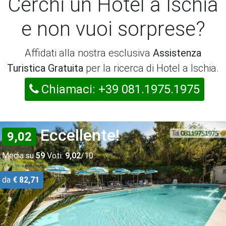
Cerchi un Hotel a Ischia
e non vuoi sorprese?
Affidati alla nostra esclusiva
Assistenza
Turistica Gratuita
per la ricerca di Hotel a Ischia.
Chiamaci: +39 081.1975.1975
Eccellente!
9,02
Media su
59
Voti:
9,02
/10
da
€ 82,71