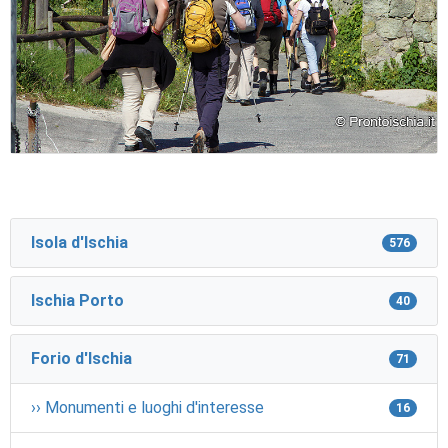
Isola d'Ischia
576
Ischia Porto
40
Forio d'Ischia
71
›› Monumenti e luoghi d'interesse
16