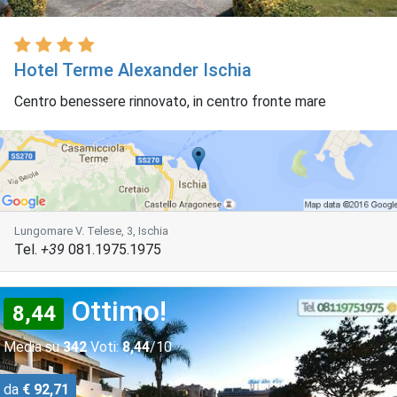
Hotel Terme Alexander Ischia
Centro benessere rinnovato, in centro fronte mare
Lungomare V. Telese, 3, Ischia
Tel.
+39
081.1975.1975
Ottimo!
8,44
Media su
342
Voti:
8,44
/10
da
€ 92,71