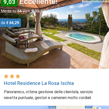
Eccellente!
9,03
Media su
64
Voti:
9,03
/10
da
€ 64,29
Hotel Residence La Rosa Ischia
Panoramico, ottima gestione della clientela, servizio
navetta puntuale, gestori e camerieri molto cordiali