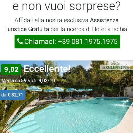
e non vuoi sorprese?
Affidati alla nostra esclusiva
Assistenza
Turistica Gratuita
per la ricerca di Hotel a Ischia.
Chiamaci: +39 081.1975.1975
Eccellente!
9,02
Media su
59
Voti:
9,02
/10
da
€ 82,71