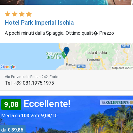
Hotel Park Imperial Ischia
A pochi minuti dalla Spiaggia, Ottimo qualit� Prezzo
Via Provinciale Panza 242, Forio
Tel.
+39
081.1975.1975
Eccellente!
9,08
Media su
103
Voti:
9,08
/10
da
€ 89,86