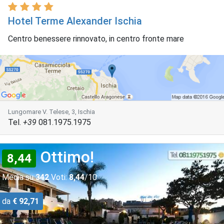
Hotel Terme Alexander Ischia
Centro benessere rinnovato, in centro fronte mare
Lungomare V. Telese, 3, Ischia
Tel.
+39
081.1975.1975
Ottimo!
8,44
Media su
342
Voti:
8,44
/10
da
€ 92,71