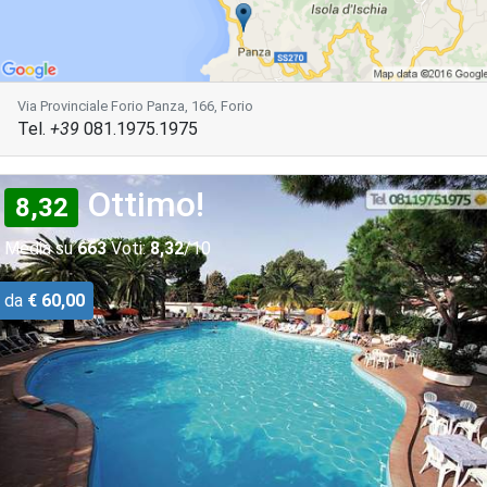
Via Provinciale Forio Panza, 166, Forio
Tel.
+39
081.1975.1975
Ottimo!
8,32
Media su
663
Voti:
8,32
/10
da
€ 60,00