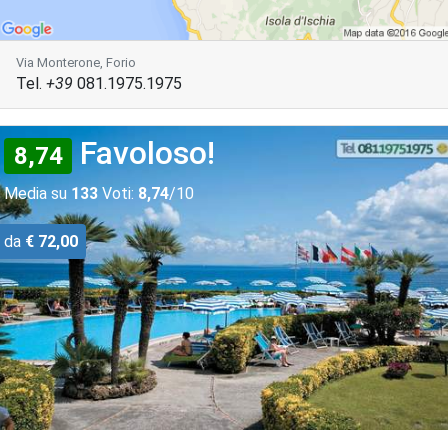
Via Monterone, Forio
Tel.
+39
081.1975.1975
Favoloso!
8,74
Media su
133
Voti:
8,74
/10
da
€ 72,00