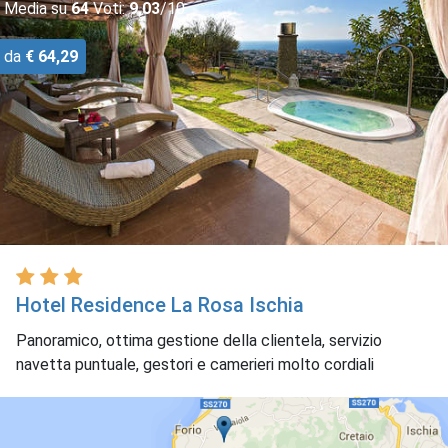
Media su
64
Voti:
9,03
/10
da
€ 64,29
Hotel Residence La Rosa Ischia
Panoramico, ottima gestione della clientela, servizio
navetta puntuale, gestori e camerieri molto cordiali