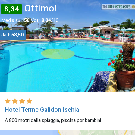
Ottimo!
8,34
Media su
158
Voti:
8,34
/10
da
€ 58,50
Hotel Terme Galidon Ischia
A 800 metri dalla spiaggia, piscina per bambini