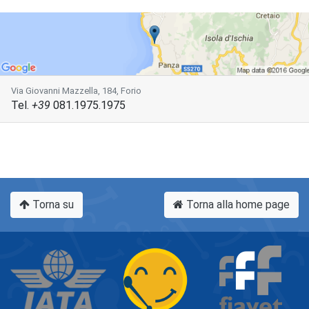
Via Giovanni Mazzella, 184, Forio
Tel.
+39
081.1975.1975
Torna su
Torna alla home page