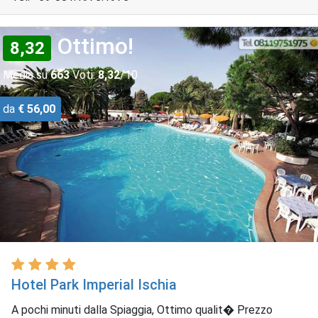
Ottimo!
8,32
Media su
663
Voti:
8,32
/10
da
€ 56,00
Hotel Park Imperial Ischia
A pochi minuti dalla Spiaggia, Ottimo qualit� Prezzo