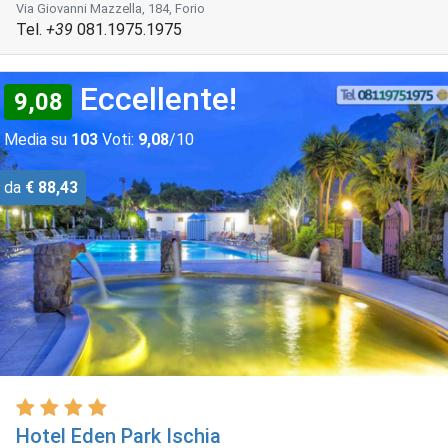
Via Giovanni Mazzella, 184, Forio
Tel.
+39
081.1975.1975
Eccellente!
9,08
Media su
103
Voti:
9,08
/10
da
€ 88,43
Hotel Eden Park Ischia