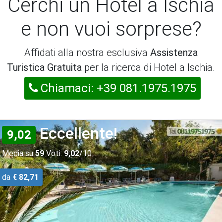
Cerchi un Hotel a Ischia
e non vuoi sorprese?
Affidati alla nostra esclusiva
Assistenza
Turistica Gratuita
per la ricerca di Hotel a Ischia.
Chiamaci: +39 081.1975.1975
Eccellente!
9,02
Media su
59
Voti:
9,02
/10
da
€ 82,71