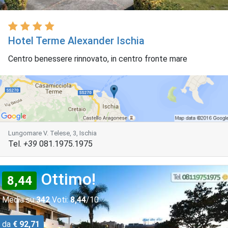
Hotel Terme Alexander Ischia
Centro benessere rinnovato, in centro fronte mare
Lungomare V. Telese, 3, Ischia
Tel.
+39
081.1975.1975
Ottimo!
8,44
Media su
342
Voti:
8,44
/10
da
€ 92,71