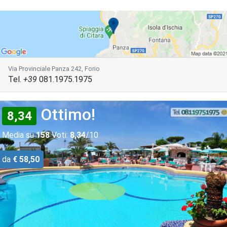
Via Provinciale Panza 242, Forio
Tel.
+39
081.1975.1975
Ottimo!
8,34
Media su
158
Voti:
8,34
/10
da
€ 58,50