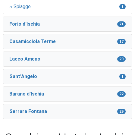
›› Spiagge
1
Forio d'Ischia
71
Casamicciola Terme
17
Lacco Ameno
20
Sant'Angelo
1
Barano d'Ischia
22
Serrara Fontana
29