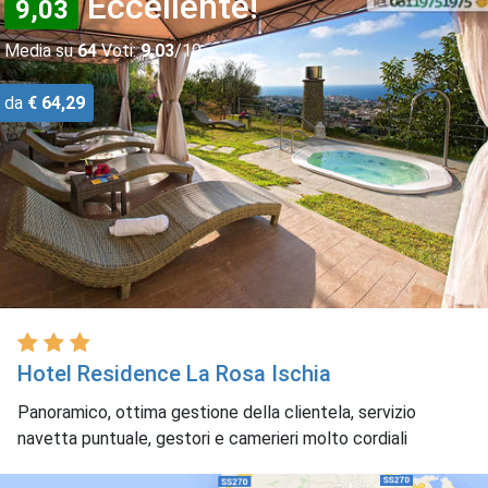
Eccellente!
9,03
Media su
64
Voti:
9,03
/10
da
€ 64,29
Hotel Residence La Rosa Ischia
Panoramico, ottima gestione della clientela, servizio
navetta puntuale, gestori e camerieri molto cordiali