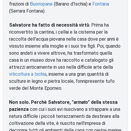
frazioni di
Buonopane
(Barano d'Ischia) e
Fontana
(Serrara Fontana).
Salvatore ha fatto di necessità virtù
. Prima ha
riconvertito la cantina, i cellai e la cisterna per la
raccolta dell’acqua piovana nella casa dove per anni è
vissuto insieme alla moglie e i suoi tre figli. Poi, quando
sono andati a vivere altrove, ha trasformato quella
casa in un museo dove ha raccolto e catalogato gli
attrezzi anticamente in uso nella difficile arte della
viticoltura a Ischia
, insieme a una gran quantità di
sculture in legno e pietra locale, l’onnipresente tufo
verde del Monte Epomeo.
Non solo. Perchè Salvatore, "
armato
" della stessa
pazienza
con cui i suoi avi riuscivano a strappare a una
natura difficile i piccoli terrazzamenti da destinare alla
coltivazione della vite, è riuscito nell’impresa di
decorare tutti gli ambienti della casa con pietre marine