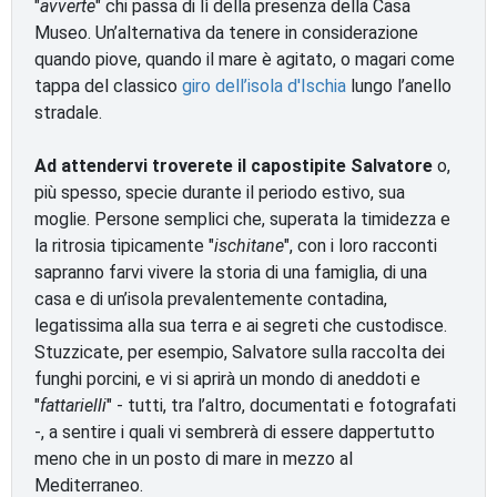
"
avverte
" chi passa di lì della presenza della Casa
Museo. Un’alternativa da tenere in considerazione
quando piove, quando il mare è agitato, o magari come
tappa del classico
giro dell’isola d'Ischia
lungo l’anello
stradale.
Ad attendervi troverete il capostipite Salvatore
o,
più spesso, specie durante il periodo estivo, sua
moglie. Persone semplici che, superata la timidezza e
la ritrosia tipicamente "
ischitane
", con i loro racconti
sapranno farvi vivere la storia di una famiglia, di una
casa e di un’isola prevalentemente contadina,
legatissima alla sua terra e ai segreti che custodisce.
Stuzzicate, per esempio, Salvatore sulla raccolta dei
funghi porcini, e vi si aprirà un mondo di aneddoti e
"
fattarielli
" - tutti, tra l’altro, documentati e fotografati
-, a sentire i quali vi sembrerà di essere dappertutto
meno che in un posto di mare in mezzo al
Mediterraneo.