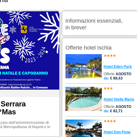
Informazioni essenziali,
in breve!
Offerte hotel Ischia
Hotel Eden Park
Offerte
AGOSTO
da:
€ 88,43
Hotel Stella Maris
 Serrara
Offerte
AGOSTO
 ‘Mas
da:
€ 82,71
zzato dall’amministrazione di
tà Metropolitana di Napoli e in
Hotel Don Pepe