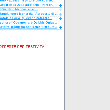
Aldo Pagliacci, il pittore che scelse...
Giro d'Italia 2013 ad Ischia - Percor...
Il Giardino Mediterraneo...
Raggiungere Ischia dall'Aeroporto di ...
Natale a Forio, gli eventi natalizi a...
Ischia e l'Oceanomare Delphis Onlus...
Offerta Traghetto per Ischia €70 auto...
OFFERTE PER FESTIVITÀ