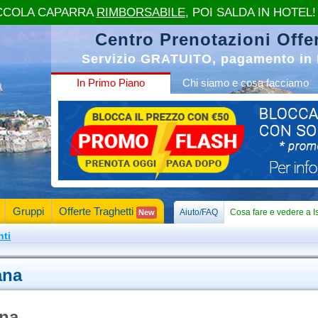
CCOLA CAPARRA
RIMBORSABILE
, POI SALDA IN HOTEL!
Centro Prenotazioni Offer
Servizio GRATUITO, pagamento in 
In Primo Piano
Chi siamo e cosa facciamo
Gruppi
Offerte Traghetti
Aiuto/FAQ
Cosa fare e vedere a I
New
nti
ana
ana