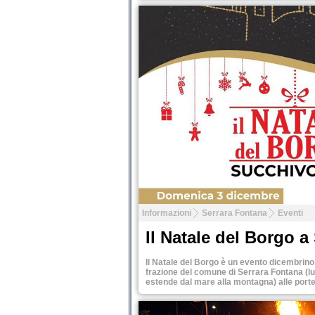
Tweet
Informazioni
Serrara Fontana
Eventi
Il Natale del Borgo 
Il Natale del Borgo è un evento dicembrino
frazione del comune di Serrara Fontana (lun
estende dal mare alla montagna) alle port