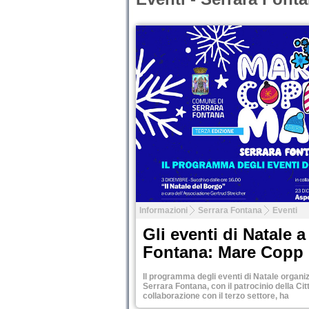
Tweet
Informazioni
Serrara Fontana
Eventi
Gli eventi di Natale a
Fontana: Mare Copp
Il programma degli eventi di Natale organi
Serrara Fontana, con il patrocinio della Cit
collaborazione con il terzo settore, ha