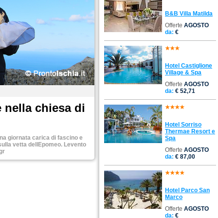
B&B Villa Matilda
Offerte
AGOSTO
da:
€
Hotel Castiglione
Village & Spa
Offerte
AGOSTO
da:
€ 52,71
nella chiesa di
Hotel Sorriso
Thermae Resort e
na giornata carica di fascino e
Spa
sulla vetta dellEpomeo. Levento
Offerte
AGOSTO
gr
da:
€ 87,00
Hotel Parco San
Marco
Offerte
AGOSTO
da:
€