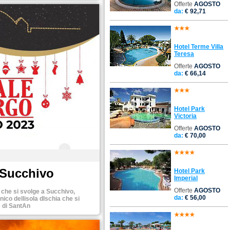
Offerte
AGOSTO
da:
€ 92,71
Hotel Terme Villa
Teresa
Offerte
AGOSTO
da:
€ 66,14
Hotel Park
Victoria
Offerte
AGOSTO
da:
€ 70,00
a Succhivo
Hotel Park
Imperial
Offerte
AGOSTO
 che si svolge a Succhivo,
da:
€ 56,00
ico dellisola dIschia che si
e di SantAn