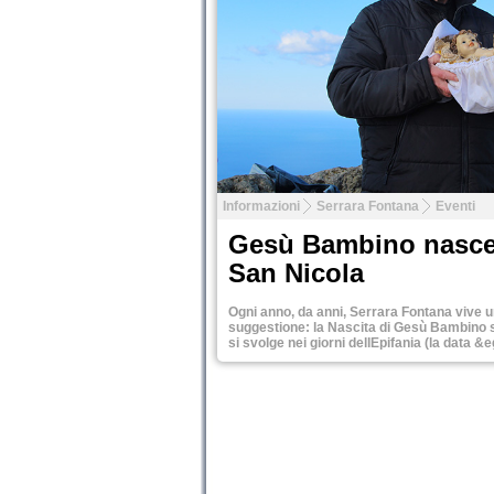
Informazioni
Serrara Fontana
Eventi
Gesù Bambino nasce 
San Nicola
Ogni anno, da anni, Serrara Fontana vive u
suggestione: la Nascita di Gesù Bambino 
si svolge nei giorni dellEpifania (la data &e