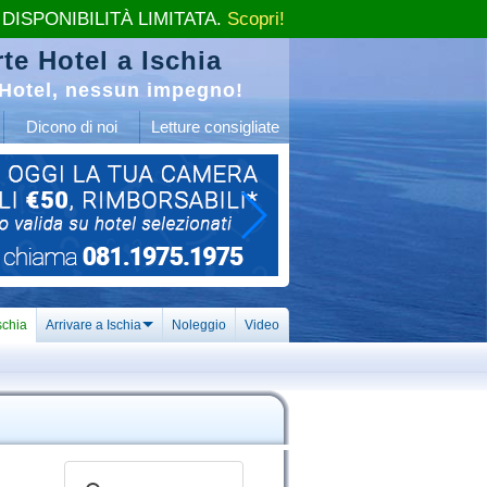
 DISPONIBILITÀ LIMITATA.
Scopri!
te Hotel a Ischia
Hotel, nessun impegno!
Dicono di noi
Letture consigliate
schia
Arrivare a Ischia
Noleggio
Video