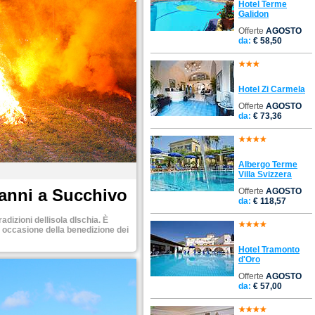
Hotel Terme
Galidon
Offerte
AGOSTO
da:
€ 58,50
Hotel Zi Carmela
Offerte
AGOSTO
da:
€ 73,36
Albergo Terme
Villa Svizzera
vanni a Succhivo
Offerte
AGOSTO
da:
€ 118,57
adizioni dellisola dIschia. È
n occasione della benedizione dei
Hotel Tramonto
d'Oro
Offerte
AGOSTO
da:
€ 57,00