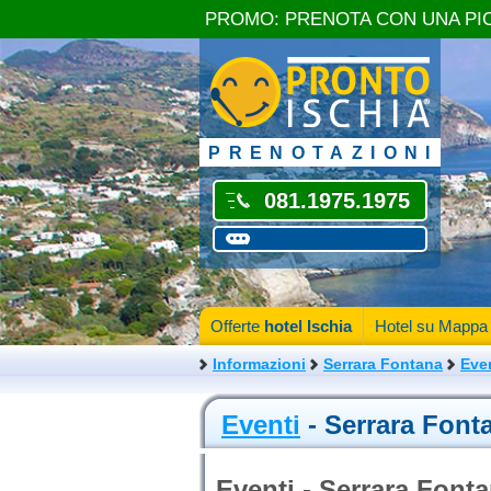
PROMO: PRENOTA CON UNA PI
PRENOTAZIONI
081.1975.1975
Offerte
hotel Ischia
Hotel su Mappa
Informazioni
Serrara Fontana
Eve
Eventi
- Serrara Font
Eventi - Serrara Font