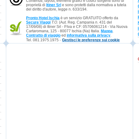
Contenuti, layout, elementi grafici e codici sorgenti sono di
proprietà di
Itiner Srl
e sono protetti dalla normativa a tutela
del diritto d'autore, legge n. 633/194.
Pronto Hotel Ischia
è un servizio GRATUITO offerto da
Secure Viaggi
T.O.
(Aut. Reg. Campania n. 431 del
17/09/08) di Itiner Srl - P.Iva e CF: 05706061214 - Via Nuova
Cartaromana, 125 - 80077 Ischia (Na) Italia.
Mappa
.
Contratto di viaggio
ed
informativa sulla privacy
.
Tel. 081.1975.1975 -
Gestisci le preferenze sui cookie