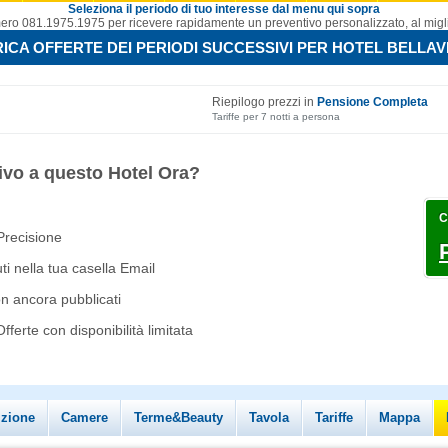
Seleziona il periodo di tuo interesse dal menu qui sopra
ro 081.1975.1975 per ricevere rapidamente un preventivo personalizzato, al migli
ICA OFFERTE DEI PERIODI SUCCESSIVI PER HOTEL BELLAV
Riepilogo prezzi in
Pensione Completa
Tariffe per 7 notti a persona
ivo a questo Hotel Ora?
C
 Precisione
i nella tua casella Email
on ancora pubblicati
ferte con disponibilità limitata
izione
Camere
Terme&Beauty
Tavola
Tariffe
Mappa