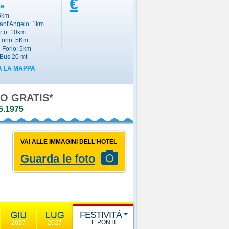
€
ze
5km
ant'Angelo: 1km
orto: 10km
 Forio: 5Km
i Forio: 5km
Bus 20 mt
 LA MAPPA
O GRATIS*
5.1975
VAI ALLE IMMAGINI DELL'HOTEL
Guarda le foto
FESTIVITÀ
E PONTI
2027
2027