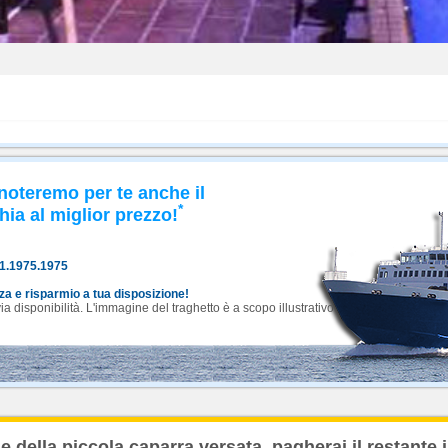
noteremo per te anche il
*
hia al miglior prezzo!
81.1975.1975
nza e risparmio a tua disposizione!
 disponibilità. L'immagine del traghetto è a scopo illustrativo.
 della piccola caparra versata, pagherai il restante 