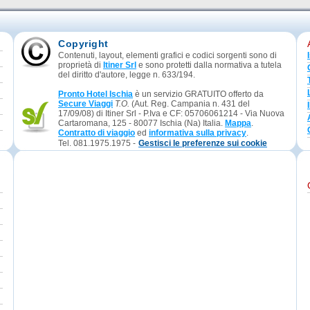
Copyright
Contenuti, layout, elementi grafici e codici sorgenti sono di
proprietà di
Itiner Srl
e sono protetti dalla normativa a tutela
del diritto d'autore, legge n. 633/194.
Pronto Hotel Ischia
è un servizio GRATUITO offerto da
Secure Viaggi
T.O.
(Aut. Reg. Campania n. 431 del
17/09/08) di Itiner Srl - P.Iva e CF: 05706061214 - Via Nuova
Cartaromana, 125 - 80077 Ischia (Na) Italia.
Mappa
.
Contratto di viaggio
ed
informativa sulla privacy
.
Tel. 081.1975.1975 -
Gestisci le preferenze sui cookie