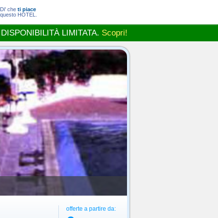
Di' che
ti piace
questo HOTEL.
 DISPONIBILITÀ LIMITATA.
Scopri!
offerte a partire da: