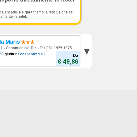
o Bancario. Ne garantiamo la restituzione se
damente in hotel.
la Maris
 21 - Casamicciola Ter. - Tel. 081.1975.1975
59
giudizi:
Eccellente!
9.02
Da
€ 49,86