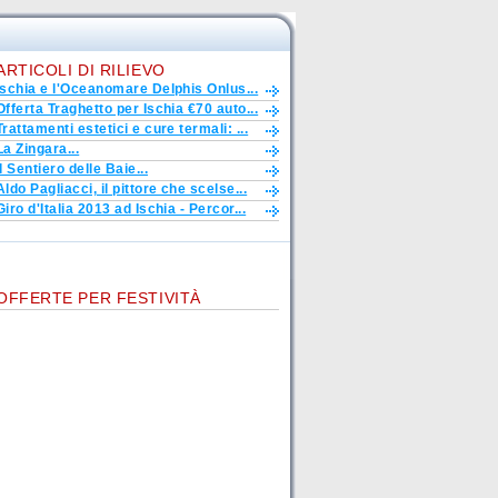
ARTICOLI DI RILIEVO
Ischia e l'Oceanomare Delphis Onlus...
Offerta Traghetto per Ischia €70 auto...
Trattamenti estetici e cure termali: ...
La Zingara...
Il Sentiero delle Baie...
Aldo Pagliacci, il pittore che scelse...
Giro d'Italia 2013 ad Ischia - Percor...
OFFERTE PER FESTIVITÀ