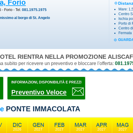
a, Forio
Distan
Mare: 1,
5
-
Forio
- Tel.
081.1975.1975
Centro S
inissimo al borgo di St. Angelo
Ischia p
Porto di
Centro d
Fermata 
GUARDA
OTEL RIENTRA NELLA PROMOZIONE
ALISCAF
 subito per ricevere un preventivo e bloccare l'offerta:
081.197
INFORMAZIONI, DISPONIBILITÀ E PREZZI
Preventivo Veloce
te
PONTE IMMACOLATA
6
2026
2027
2027
2027
2027
2027