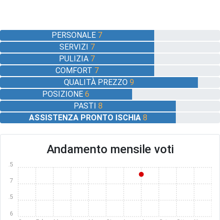
PERSONALE
7
SERVIZI
7
PULIZIA
7
COMFORT
7
QUALITÀ PREZZO
9
POSIZIONE
6
PASTI
8
ASSISTENZA PRONTO ISCHIA
8
Andamento mensile voti
7.5
7
6.5
6