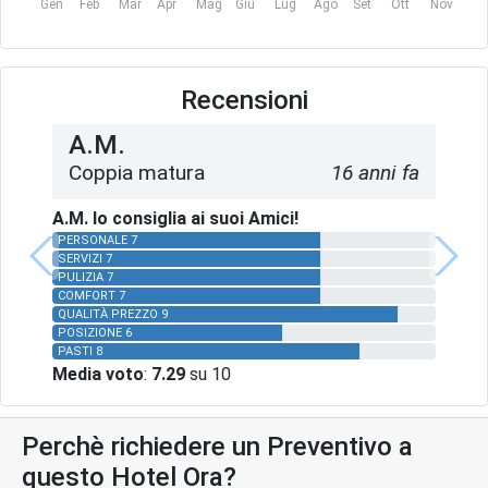
Gen
Feb
Mar
Apr
Mag
Giu
Lug
Ago
Set
Ott
Nov
Dic
Recensioni
A.M.
Coppia matura
16 anni fa
A.M. lo consiglia ai suoi Amici!
PERSONALE 7
SERVIZI 7
PULIZIA 7
COMFORT 7
QUALITÀ PREZZO 9
POSIZIONE 6
PASTI 8
Media voto
:
7.29
su 10
Perchè richiedere un Preventivo a
questo Hotel Ora?