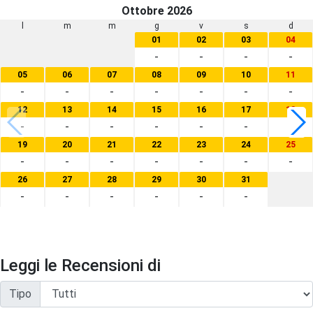
Ottobre 2026
l
m
m
g
v
s
d
01
02
03
04
-
-
-
-
05
06
07
08
09
10
11
-
-
-
-
-
-
-
12
13
14
15
16
17
18
-
-
-
-
-
-
-
19
20
21
22
23
24
25
-
-
-
-
-
-
-
26
27
28
29
30
31
-
-
-
-
-
-
Leggi le Recensioni di
Tipo