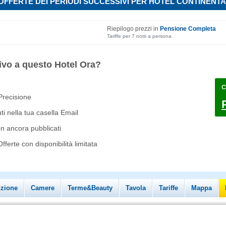
OFFERTE DEI PERIODI SUCCESSIVI PER HOTEL CONTINENT
Riepilogo prezzi in
Pensione Completa
Tariffe per 7 notti a persona
ivo a questo Hotel Ora?
C
 Precisione
i nella tua casella Email
on ancora pubblicati
ferte con disponibilità limitata
izione
Camere
Terme&Beauty
Tavola
Tariffe
Mappa