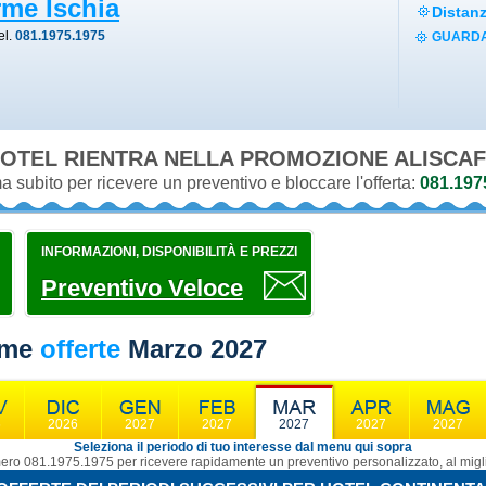
rme Ischia
Distan
el.
081.1975.1975
GUARDA
OTEL RIENTRA NELLA PROMOZIONE
ALISCAF
 subito per ricevere un preventivo e bloccare l'offerta:
081.197
INFORMAZIONI, DISPONIBILITÀ E PREZZI
Preventivo Veloce
rme
offerte
Marzo 2027
6
2026
2027
2027
2027
2027
2027
Seleziona il periodo di tuo interesse dal menu qui sopra
ro 081.1975.1975 per ricevere rapidamente un preventivo personalizzato, al migli