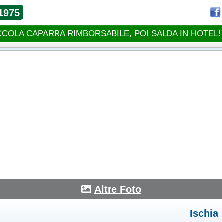
1975
CCOLA CAPARRA
RIMBORSABILE
, POI SALDA IN HOTEL!
Altre Foto
Ischia