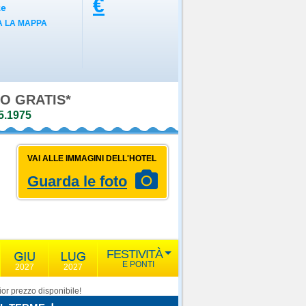
€
ze
 LA MAPPA
O GRATIS*
5.1975
VAI ALLE IMMAGINI DELL'HOTEL
Guarda le foto
FESTIVITÀ
E PONTI
2027
2027
or prezzo disponibile!