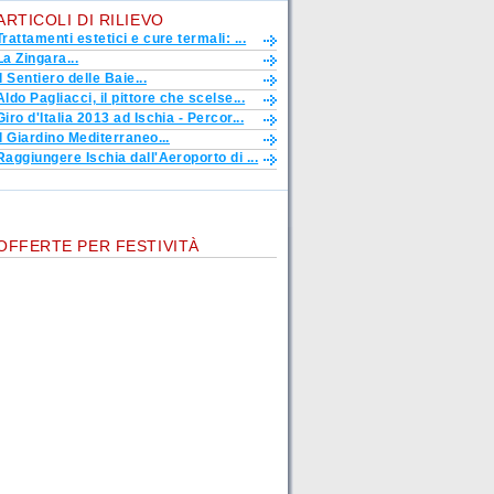
ARTICOLI DI RILIEVO
Trattamenti estetici e cure termali: ...
La Zingara...
Il Sentiero delle Baie...
Aldo Pagliacci, il pittore che scelse...
Giro d'Italia 2013 ad Ischia - Percor...
Il Giardino Mediterraneo...
Raggiungere Ischia dall'Aeroporto di ...
OFFERTE PER FESTIVITÀ