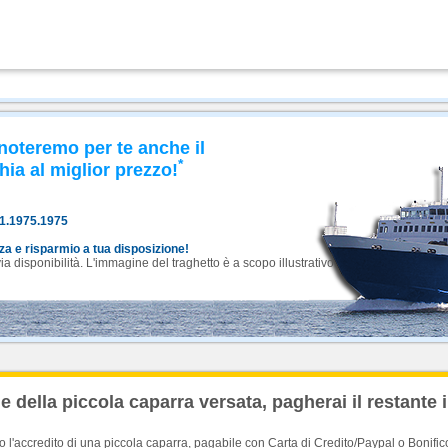
noteremo per te anche il
*
hia al miglior prezzo!
81.1975.1975
nza e risparmio a tua disposizione!
 disponibilità. L'immagine del traghetto è a scopo illustrativo.
 della piccola caparra versata, pagherai il restante 
'accredito di una piccola caparra, pagabile con Carta di Credito/Paypal o Bonific