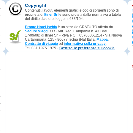
Copyright
Contenuti, layout, elementi grafici e codici sorgenti sono di
proprietà di
Itiner Srl
e sono protetti dalla normativa a tutela
del diritto d'autore, legge n. 633/194.
Pronto Hotel Ischia
è un servizio GRATUITO offerto da
Secure Viaggi
T.O.
(Aut. Reg. Campania n. 431 del
17/09/08) di Itiner Srl - P.Iva e CF: 05706061214 - Via Nuova
Cartaromana, 125 - 80077 Ischia (Na) Italia.
Mappa
.
Contratto di viaggio
ed
informativa sulla privacy
.
Tel. 081.1975.1975 -
Gestisci le preferenze sui cookie