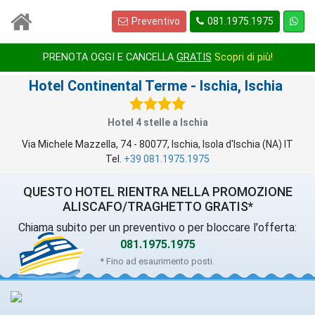
Preventivo
081.1975.1975
1
/
1
PRENOTA OGGI E CANCELLA
GRATIS
Scopri di più!
Hotel Continental Terme
- Ischia, Ischia
Hotel 4 stelle a Ischia
Via Michele Mazzella, 74
-
80077
,
Ischia
, Isola d'Ischia (
NA
)
IT
Tel.
+39 081.1975.1975
QUESTO HOTEL RIENTRA NELLA PROMOZIONE
ALISCAFO/TRAGHETTO GRATIS*
Chiama subito per un preventivo o per bloccare l'offerta:
081.1975.1975
* Fino ad esaurimento posti.