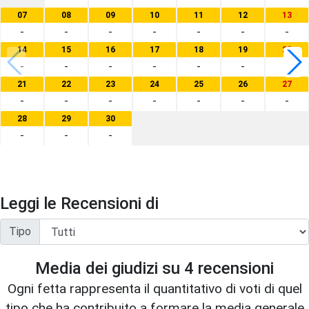
07
08
09
10
11
12
13
-
-
-
-
-
-
-
14
15
16
17
18
19
20
-
-
-
-
-
-
-
21
22
23
24
25
26
27
-
-
-
-
-
-
-
28
29
30
-
-
-
Leggi le Recensioni di
Tipo
Media dei giudizi su
4
recensioni
Ogni fetta rappresenta il quantitativo di voti di quel
tipo che ha contribuito a formare la media generale