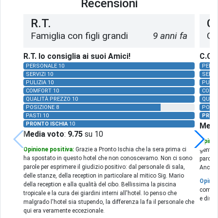
Recensioni
R.T.
C.
Famiglia con figli grandi
9 anni fa
Gr
R.T. lo consiglia ai suoi Amici!
C.C. 
PERSONALE 10
PERSO
SERVIZI 10
SERVI
PULIZIA 10
PULIZ
COMFORT 10
COMF
QUALITÀ PREZZO 10
QUALI
POSIZIONE 8
POSIZ
PASTI 10
PRON
PRONTO ISCHIA
10
Medi
Media voto
:
9.75
su 10
Opinio
Opinione positiva:
Grazie a Pronto Ischia che la sera prima ci
gentile
ha spostato in questo hotel che non conoscevamo. Non ci sono
parco b
parole per esprimere il giudizio positivo: dal personale di sala,
Anche i
delle stanze, della reception in particolare al mitico Sig. Mario
Opinio
della reception e alla qualità del cibo. Bellissima la piscina
complet
tropicale e la cura dei giardini interni all'hotel. Io penso che
e dispo
malgrado l'hotel sia stupendo, la differenza la fa il personale che
qui era veramente eccezionale.