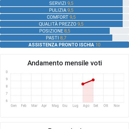
SERVIZI
9,5
PULIZIA
9,5
COMFORT
9,5
QUALITÀ PREZZO
9,5
POSIZIONE
8,5
PASTI
8,7
ASSISTENZA PRONTO ISCHIA
10
Andamento mensile voti
10
9
8
7
6
Gen
Feb
Mar
Apr
Mag
Giu
Lug
Ago
Set
Ott
Nov
Dic