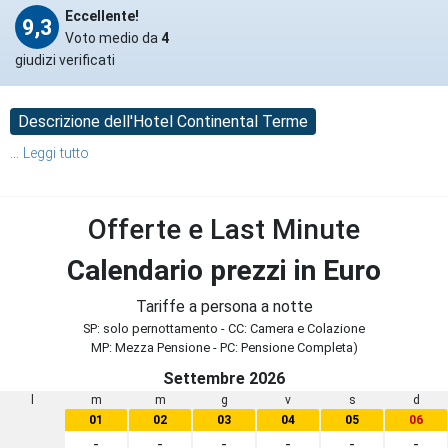
Eccellente!
9,3
Voto medio da
4
giudizi verificati
Descrizione dell'Hotel Continental Terme
...
Leggi tutto
Offerte e Last Minute
Calendario prezzi in Euro
Tariffe a persona a notte
SP: solo pernottamento - CC: Camera e Colazione
MP: Mezza Pensione - PC: Pensione Completa)
Settembre 2026
l
m
m
g
v
s
d
01
02
03
04
05
06
-
-
-
-
-
-