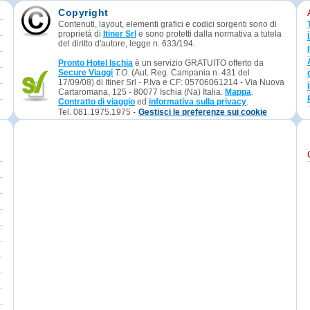
Copyright
Contenuti, layout, elementi grafici e codici sorgenti sono di
proprietà di
Itiner Srl
e sono protetti dalla normativa a tutela
del diritto d'autore, legge n. 633/194.
Pronto Hotel Ischia
è un servizio GRATUITO offerto da
Secure Viaggi
T.O.
(Aut. Reg. Campania n. 431 del
17/09/08) di Itiner Srl - P.Iva e CF: 05706061214 - Via Nuova
Cartaromana, 125 - 80077 Ischia (Na) Italia.
Mappa
.
Contratto di viaggio
ed
informativa sulla privacy
.
Tel. 081.1975.1975 -
Gestisci le preferenze sui cookie