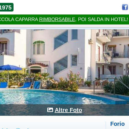
1975
CCOLA CAPARRA
RIMBORSABILE
, POI SALDA IN HOTEL!
Altre Foto
Forio