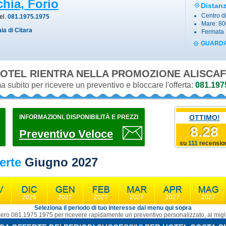
chia, Forio
Distan
Centro di
Tel.
081.1975.1975
Mare: 80
ia di Citara
Fermata 
GUARDA
OTEL RIENTRA NELLA PROMOZIONE
ALISCAF
 subito per ricevere un preventivo e bloccare l'offerta:
081.197
INFORMAZIONI, DISPONIBILITÀ E PREZZI
OTTIMO!
8.28
Preventivo Veloce
su
111
recensio
erte
Giugno 2027
6
2026
2027
2027
2027
2027
2027
Seleziona il periodo di tuo interesse dal menu qui sopra
ro 081.1975.1975 per ricevere rapidamente un preventivo personalizzato, al migli