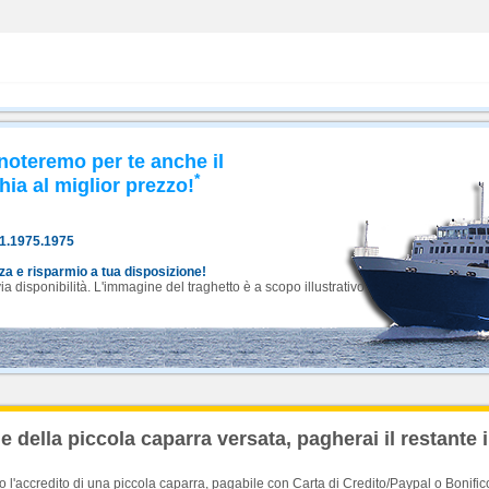
noteremo per te anche il
*
hia al miglior prezzo!
81.1975.1975
nza e risparmio a tua disposizione!
 disponibilità. L'immagine del traghetto è a scopo illustrativo.
 della piccola caparra versata, pagherai il restante 
'accredito di una piccola caparra, pagabile con Carta di Credito/Paypal o Bonific