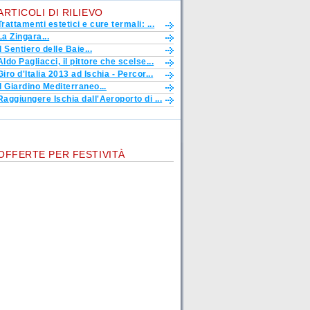
ARTICOLI DI RILIEVO
Trattamenti estetici e cure termali: ...
La Zingara...
Il Sentiero delle Baie...
Aldo Pagliacci, il pittore che scelse...
Giro d'Italia 2013 ad Ischia - Percor...
Il Giardino Mediterraneo...
Raggiungere Ischia dall'Aeroporto di ...
OFFERTE PER FESTIVITÀ