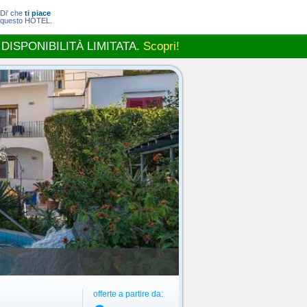
Di' che
ti piace
questo HOTEL.
 DISPONIBILITÀ LIMITATA.
Scopri!
offerte a partire da: