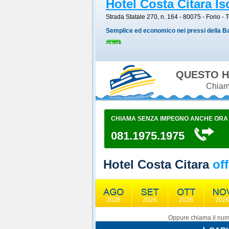
Hotel Costa Citara Is
Strada Statale 270, n. 164 - 80075
-
Forio
- 
Semplice ed economico nei pressi della Ba
QUESTO H
Chiama
CHIAMA SENZA IMPEGNO ANCHE ORA
081.1975.1975
Hotel Costa Citara
off
2026
2026
2026
202
Oppure chiama il nume