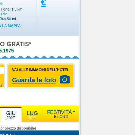
€
ze
 Forio: 1,5 km
0 mt
Bus 50 mt
 LA MAPPA
O GRATIS*
5.1975
VAI ALLE IMMAGINI DELL'HOTEL
Guarda le foto
ni
FESTIVITÀ
E PONTI
2027
2027
or prezzo disponibile!