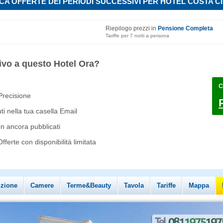
CA OFFERTE DEI PERIODI SUCCESSIVI PER HOTEL COSTA C
Riepilogo prezzi in
Pensione Completa
Tariffe per 7 notti a persona
ivo a questo Hotel Ora?
C
 Precisione
i nella tua casella Email
on ancora pubblicati
ferte con disponibilità limitata
izione
Camere
Terme&Beauty
Tavola
Tariffe
Mappa