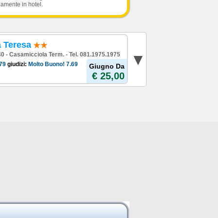
damente in hotel.
a Teresa
40 - Casamicciola Term. - Tel. 081.1975.1975
79
giudizi:
Molto Buono!
7.69
Giugno Da
€ 25,00