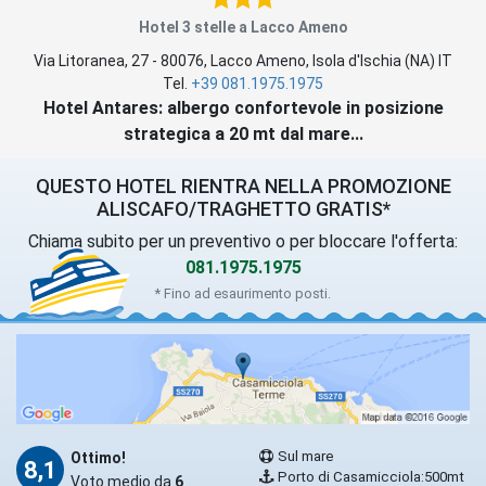
Hotel 3 stelle a Lacco Ameno
Via Litoranea, 27
-
80076
,
Lacco Ameno
, Isola d'Ischia (
NA
)
IT
Tel.
+39 081.1975.1975
Hotel Antares: albergo confortevole in posizione
strategica a 20 mt dal mare...
QUESTO HOTEL RIENTRA NELLA PROMOZIONE
ALISCAFO/TRAGHETTO GRATIS*
Chiama subito per un preventivo o per bloccare l'offerta:
081.1975.1975
* Fino ad esaurimento posti.
Sul mare
Ottimo!
8,1
Porto di Casamicciola:500mt
Voto medio da
6