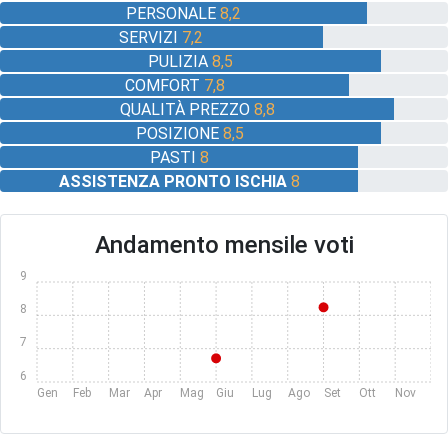
PERSONALE
8,2
SERVIZI
7,2
PULIZIA
8,5
COMFORT
7,8
QUALITÀ PREZZO
8,8
POSIZIONE
8,5
PASTI
8
ASSISTENZA PRONTO ISCHIA
8
Andamento mensile voti
9
8
7
6
Gen
Feb
Mar
Apr
Mag
Giu
Lug
Ago
Set
Ott
Nov
Dic