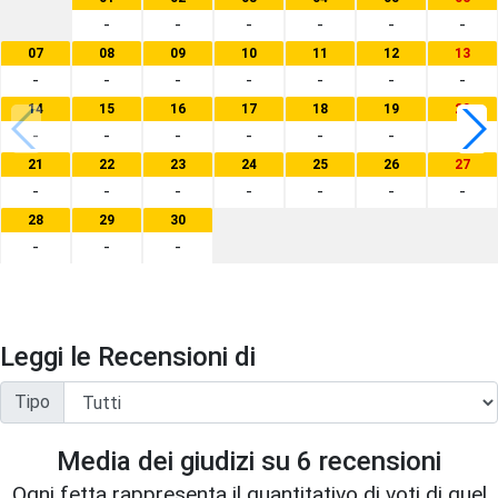
-
-
-
-
-
-
07
08
09
10
11
12
13
-
-
-
-
-
-
-
14
15
16
17
18
19
20
-
-
-
-
-
-
-
21
22
23
24
25
26
27
-
-
-
-
-
-
-
28
29
30
-
-
-
Leggi le Recensioni di
Tipo
Media dei giudizi su
6
recensioni
Ogni fetta rappresenta il quantitativo di voti di quel