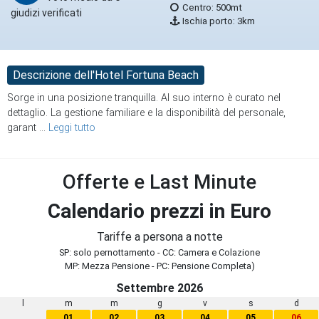
Centro: 500mt
giudizi verificati
Ischia porto: 3km
Descrizione dell'Hotel Fortuna Beach
Sorge in una posizione tranquilla. Al suo interno è curato nel
dettaglio. La gestione familiare e la disponibilità del personale,
garant
...
Leggi tutto
Offerte e Last Minute
Calendario prezzi in Euro
Tariffe a persona a notte
SP: solo pernottamento - CC: Camera e Colazione
MP: Mezza Pensione - PC: Pensione Completa)
Settembre 2026
l
m
m
g
v
s
d
01
02
03
04
05
06