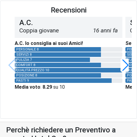
Recensioni
A.C.
Se
Coppia giovane
16 anni fa
Co
A.C. lo consiglia ai suoi Amici!
Seraf
PERSONALE 8
PERSO
SERVIZI 8
SERVI
PULIZIA 7
PULIZ
COMFORT 8
COMF
QUALITÀ PREZZO 10
QUALI
POSIZIONE 8
POSIZ
PASTI 9
PASTI
Media voto
:
8.29
su 10
Medi
Perchè richiedere un Preventivo a