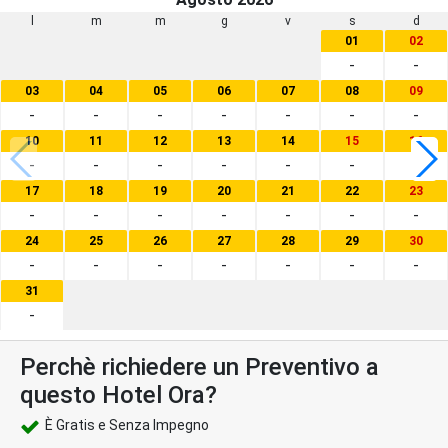
l
m
m
g
v
s
d
01
02
-
-
03
04
05
06
07
08
09
-
-
-
-
-
-
-
10
11
12
13
14
15
16
-
-
-
-
-
-
-
17
18
19
20
21
22
23
-
-
-
-
-
-
-
24
25
26
27
28
29
30
-
-
-
-
-
-
-
31
-
Perchè richiedere un Preventivo a
questo Hotel Ora?
È Gratis e Senza Impegno