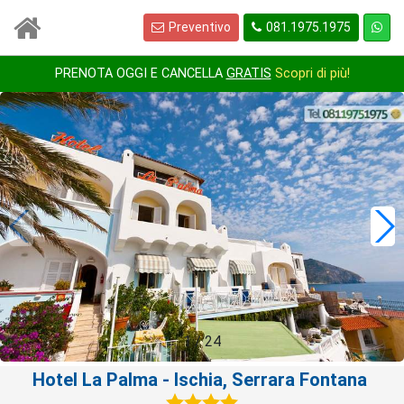
Preventivo
081.1975.1975
PRENOTA OGGI E CANCELLA
GRATIS
Scopri di più!
1
/
24
Hotel La Palma
- Ischia, Serrara Fontana