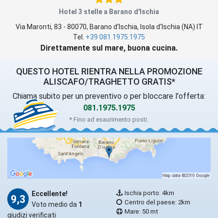
Hotel 3 stelle a Barano d'Ischia
Via Maronti, 83
-
80070
,
Barano d'Ischia
, Isola d'Ischia (
NA
)
IT
Tel.
+39 081.1975.1975
Direttamente sul mare, buona cucina.
QUESTO HOTEL RIENTRA NELLA PROMOZIONE
ALISCAFO/TRAGHETTO GRATIS*
Chiama subito per un preventivo o per bloccare l'offerta:
081.1975.1975
* Fino ad esaurimento posti.
Ischia porto: 4km
Eccellente!
9,3
Centro del paese: 2km
Voto medio da
1
Mare: 50 mt
giudizi verificati