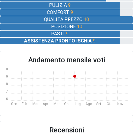
PULIZIA
9
COMFORT
9
QUALITÀ PREZZO
10
POSIZIONE
10
PASTI
9
ASSISTENZA PRONTO ISCHIA
9
Andamento mensile voti
10
9
8
7
6
Gen
Feb
Mar
Apr
Mag
Giu
Lug
Ago
Set
Ott
Nov
Dic
Recensioni