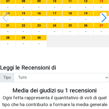
07
08
09
10
11
12
13
-
-
-
-
-
-
-
14
15
16
17
18
19
20
-
-
-
-
-
-
-
21
22
23
24
25
26
27
-
-
-
-
-
-
-
28
29
30
-
-
-
Leggi le Recensioni di
Tipo
Media dei giudizi su
1
recensioni
Ogni fetta rappresenta il quantitativo di voti di quel
tipo che ha contribuito a formare la media generale