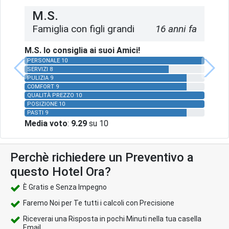
M.S.
Famiglia con figli grandi
16 anni fa
M.S. lo consiglia ai suoi Amici!
PERSONALE 10
SERVIZI 8
PULIZIA 9
COMFORT 9
QUALITÀ PREZZO 10
POSIZIONE 10
PASTI 9
Media voto
:
9.29
su 10
Perchè richiedere un Preventivo a
questo Hotel Ora?
È Gratis e Senza Impegno
Faremo Noi per Te tutti i calcoli con Precisione
Riceverai una Risposta in pochi Minuti nella tua casella
Email