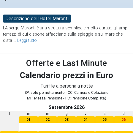
Descrizione dell'Hotel Maronti
L'Albergo Maronti è una struttura semplice e molto curata, gli ampi
terrazzi di cui dispone affacciano sulla spiaggia e sul mare che
dista
...
Leggi tutto
Offerte e Last Minute
Calendario prezzi in Euro
Tariffe a persona a notte
SP: solo pernottamento - CC: Camera e Colazione
MP: Mezza Pensione - PC: Pensione Completa)
Settembre 2026
l
m
m
g
v
s
d
01
02
03
04
05
06
-
-
-
-
-
-