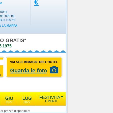
€
ze
300mt
rto: 800 mt
Bus 100 mt
 LA MAPPA
5.1975
VAI ALLE IMMAGINI DELL'HOTEL
Guarda le foto
i
FESTIVITÀ
E PONTI
2027
2027
or prezzo disponibile!