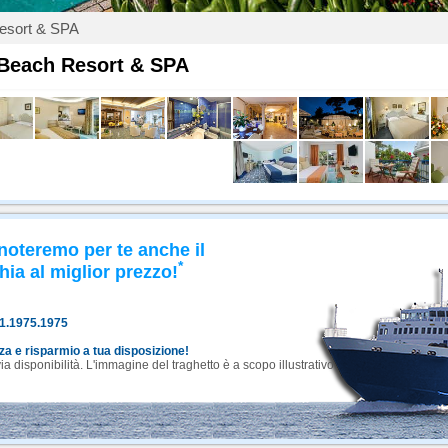
Resort & SPA
 Beach Resort & SPA
noteremo per te anche il
*
hia al miglior prezzo!
81.1975.1975
nza e risparmio a tua disposizione!
 disponibilità. L'immagine del traghetto è a scopo illustrativo.