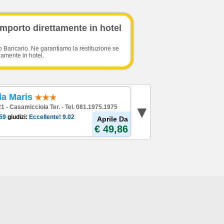
importo direttamente in hotel
o Bancario. Ne garantiamo la restituzione se
damente in hotel.
la Maris
 21 - Casamicciola Ter. - Tel. 081.1975.1975
59
giudizi:
Eccellente!
9.02
Aprile Da
€ 49,86