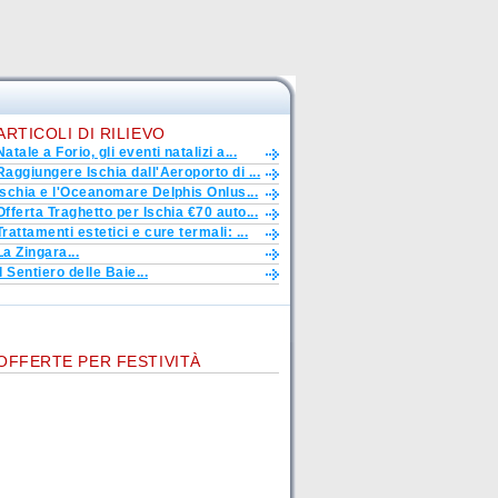
ARTICOLI DI RILIEVO
Natale a Forio, gli eventi natalizi a...
Raggiungere Ischia dall'Aeroporto di ...
Ischia e l'Oceanomare Delphis Onlus...
Offerta Traghetto per Ischia €70 auto...
Trattamenti estetici e cure termali: ...
La Zingara...
Il Sentiero delle Baie...
OFFERTE PER FESTIVITÀ