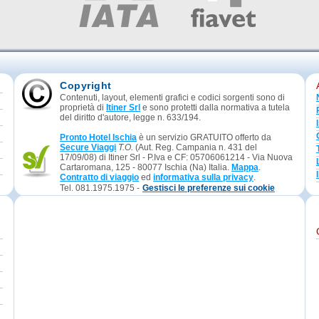
Copyright
Contenuti, layout, elementi grafici e codici sorgenti sono di
proprietà di
Itiner Srl
e sono protetti dalla normativa a tutela
del diritto d'autore, legge n. 633/194.
Pronto Hotel Ischia
è un servizio GRATUITO offerto da
Secure Viaggi
T.O.
(Aut. Reg. Campania n. 431 del
17/09/08) di Itiner Srl - P.Iva e CF: 05706061214 - Via Nuova
Cartaromana, 125 - 80077 Ischia (Na) Italia.
Mappa
.
Contratto di viaggio
ed
informativa sulla privacy
.
Tel. 081.1975.1975 -
Gestisci le preferenze sui cookie