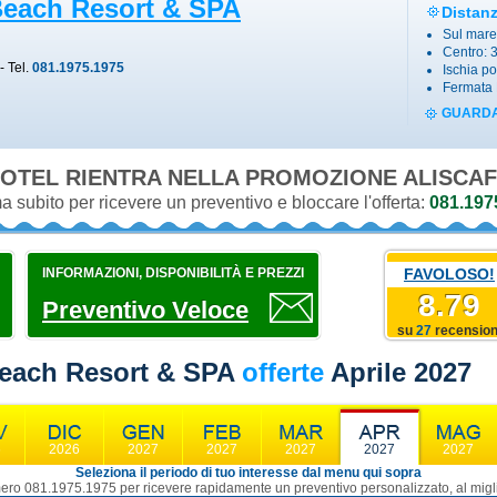
Beach Resort & SPA
Distan
Sul mare
Centro: 
- Tel.
081.1975.1975
Ischia po
Fermata 
GUARDA
OTEL RIENTRA NELLA PROMOZIONE
 subito per ricevere un preventivo e bloccare l'offerta:
081.197
INFORMAZIONI, DISPONIBILITÀ E PREZZI
FAVOLOSO!
8.79
Preventivo Veloce
su
27
recension
Beach Resort & SPA
offerte
Aprile 2027
6
2026
2027
2027
2027
2027
2027
Seleziona il periodo di tuo interesse dal menu qui sopra
ro 081.1975.1975 per ricevere rapidamente un preventivo personalizzato, al migli