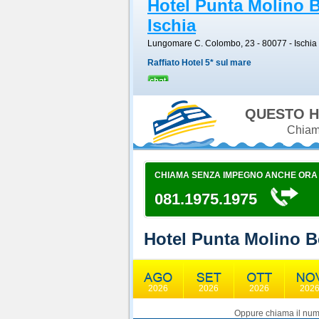
Hotel Punta Molino 
Ischia
Lungomare C. Colombo, 23 - 80077
-
Ischia
Raffiato Hotel 5* sul mare
QUESTO H
Chiama
CHIAMA SENZA IMPEGNO ANCHE ORA
081.1975.1975
Hotel Punta Molino 
2026
2026
2026
202
Oppure chiama il nume