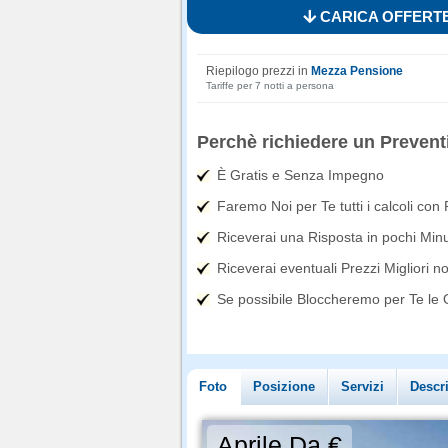
CARICA OFFERTE
Riepilogo prezzi in
Mezza Pensione
Tariffe per 7 notti a persona
Perchè richiedere un Prevent
È Gratis e Senza Impegno
Faremo Noi per Te tutti i calcoli con
Riceverai una Risposta in pochi Minut
Riceverai eventuali Prezzi Migliori n
Se possibile Bloccheremo per Te le Of
Foto
Posizione
Servizi
Descr
Aprile Da €