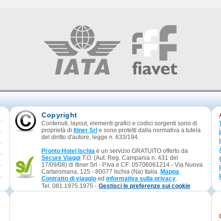
Copyright
Contenuti, layout, elementi grafici e codici sorgenti sono di
proprietà di
Itiner Srl
e sono protetti dalla normativa a tutela
del diritto d'autore, legge n. 633/194.
Pronto Hotel Ischia
è un servizio GRATUITO offerto da
Secure Viaggi
T.O.
(Aut. Reg. Campania n. 431 del
17/09/08) di Itiner Srl - P.Iva e CF: 05706061214 - Via Nuova
Cartaromana, 125 - 80077 Ischia (Na) Italia.
Mappa
.
Contratto di viaggio
ed
informativa sulla privacy
.
Tel. 081.1975.1975 -
Gestisci le preferenze sui cookie