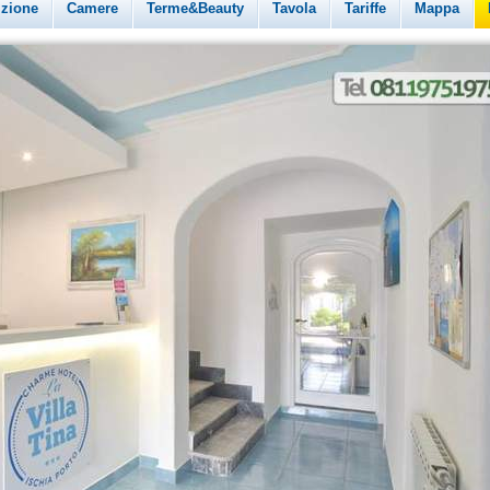
izione
Camere
Terme&Beauty
Tavola
Tariffe
Mappa