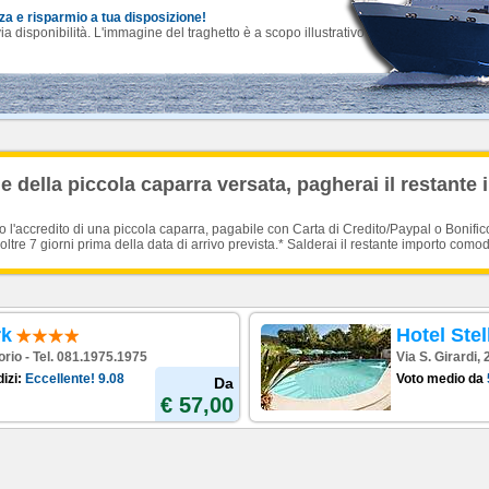
nza e risparmio a tua disposizione!
 disponibilità. L'immagine del traghetto è a scopo illustrativo.
 della piccola caparra versata, pagherai il restante 
'accredito di una piccola caparra, pagabile con Carta di Credito/Paypal o Bonific
oltre 7 giorni prima della data di arrivo prevista.* Salderai il restante importo como
rk
Hotel Stel
orio - Tel. 081.1975.1975
Via S. Girardi,
izi:
Eccellente!
9.08
Voto medio da
Da
€ 57,00