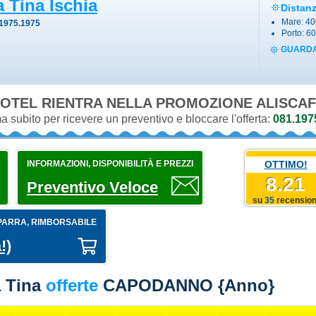
a Tina Ischia
Distan
Mare: 40
1975.1975
Porto: 6
GUARDA
OTEL RIENTRA NELLA PROMOZIONE
ALISCAF
 subito per ricevere un preventivo e bloccare l'offerta:
081.197
INFORMAZIONI, DISPONIBILITÀ E PREZZI
OTTIMO!
8.21
Preventivo Veloce
su
35
recension
PARRA, RIMBORSABILE
!)
 Tina
offerte
CAPODANNO {anno}