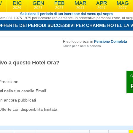
6
2026
2027
2027
2027
2027
2027
Seleziona il periodo di tuo interesse dal menu qui sopra
ro 081.1975.1975 per ricevere rapidamente un preventivo personalizzato, al migli
FFERTE DEI PERIODI SUCCESSIVI PER CHARME HOTEL LA V
Riepilogo prezzi in
Pensione Completa
Tariffe per 7 notti a persona
ivo a questo Hotel Ora?
C
 Precisione
i nella tua casella Email
on ancora pubblicati
ferte con disponibilità limitata