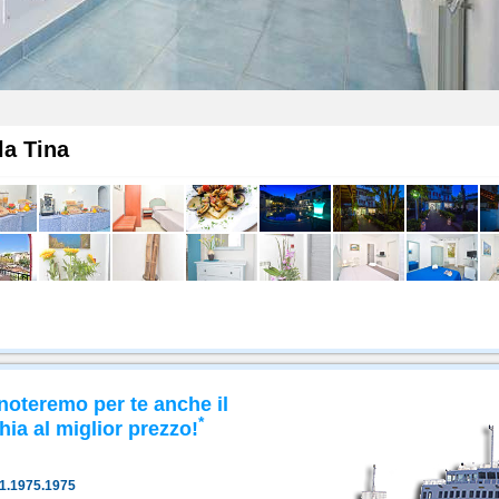
la Tina
noteremo per te anche il
*
hia al miglior prezzo!
81.1975.1975