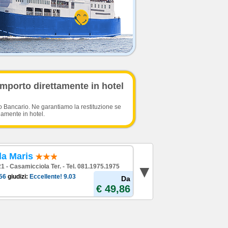
importo direttamente in hotel
o Bancario. Ne garantiamo la restituzione se
damente in hotel.
la Maris
 21 - Casamicciola Ter. - Tel. 081.1975.1975
56
giudizi:
Eccellente!
9.03
Da
€ 49,86