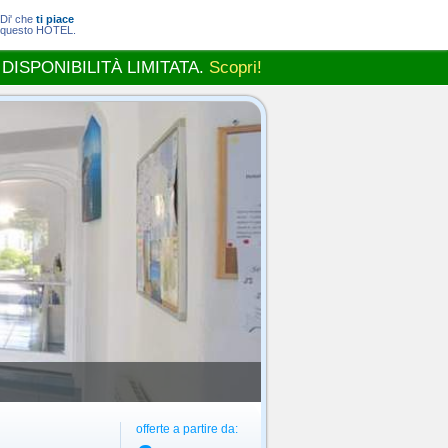
Di' che
ti piace
questo HOTEL.
 DISPONIBILITÀ LIMITATA.
Scopri!
offerte a partire da: