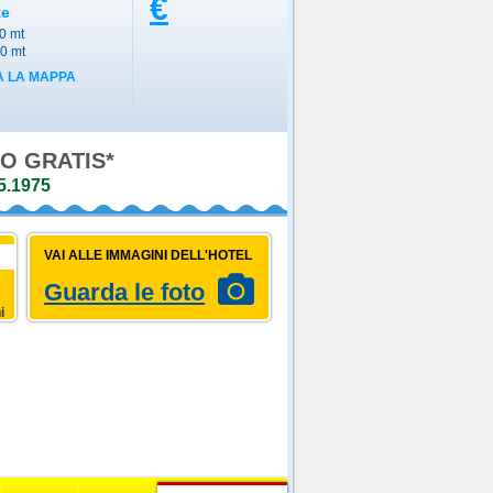
€
ze
0 mt
00 mt
 LA MAPPA
O GRATIS*
5.1975
VAI ALLE IMMAGINI DELL'HOTEL
Guarda le foto
i