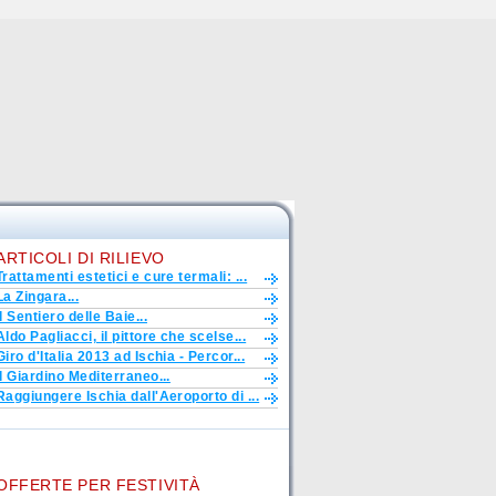
ARTICOLI DI RILIEVO
Trattamenti estetici e cure termali: ...
La Zingara...
Il Sentiero delle Baie...
Aldo Pagliacci, il pittore che scelse...
Giro d'Italia 2013 ad Ischia - Percor...
Il Giardino Mediterraneo...
Raggiungere Ischia dall'Aeroporto di ...
OFFERTE PER FESTIVITÀ