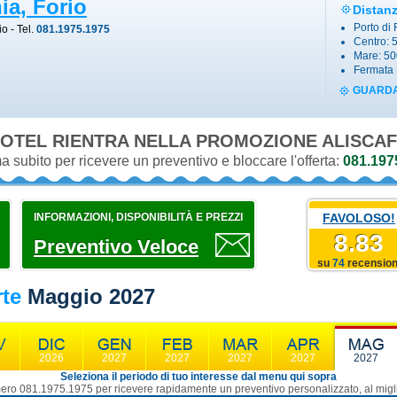
ia, Forio
Distan
Porto di 
io
- Tel.
081.1975.1975
Centro: 
Mare: 5
Fermata 
GUARDA
OTEL RIENTRA NELLA PROMOZIONE
ALISCAF
 subito per ricevere un preventivo e bloccare l'offerta:
081.197
INFORMAZIONI, DISPONIBILITÀ E PREZZI
FAVOLOSO!
8.83
Preventivo Veloce
su
74
recension
rte
Maggio 2027
6
2026
2027
2027
2027
2027
2027
Seleziona il periodo di tuo interesse dal menu qui sopra
ro 081.1975.1975 per ricevere rapidamente un preventivo personalizzato, al migli