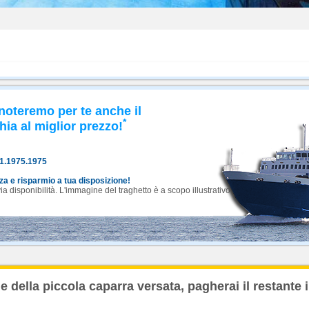
noteremo per te anche il
*
hia al miglior prezzo!
81.1975.1975
nza e risparmio a tua disposizione!
 disponibilità. L'immagine del traghetto è a scopo illustrativo.
 della piccola caparra versata, pagherai il restante 