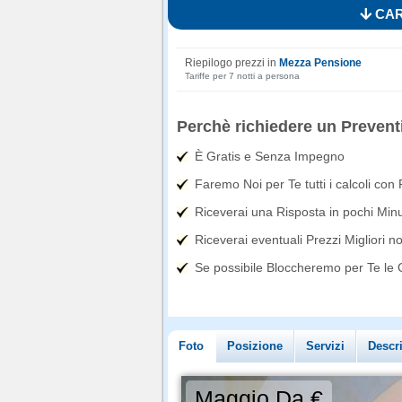
CAR
Riepilogo prezzi in
Mezza Pensione
Tariffe per 7 notti a persona
Perchè richiedere un Prevent
È Gratis e Senza Impegno
Faremo Noi per Te tutti i calcoli con
Riceverai una Risposta in pochi Minut
Riceverai eventuali Prezzi Migliori n
Se possibile Bloccheremo per Te le Of
Foto
Posizione
Servizi
Descr
Maggio Da €