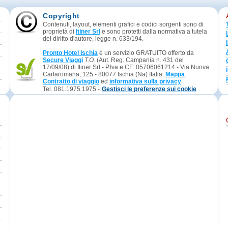
Copyright
Contenuti, layout, elementi grafici e codici sorgenti sono di
proprietà di
Itiner Srl
e sono protetti dalla normativa a tutela
del diritto d'autore, legge n. 633/194.
Pronto Hotel Ischia
è un servizio GRATUITO offerto da
Secure Viaggi
T.O.
(Aut. Reg. Campania n. 431 del
17/09/08) di Itiner Srl - P.Iva e CF: 05706061214 - Via Nuova
Cartaromana, 125 - 80077 Ischia (Na) Italia.
Mappa
.
Contratto di viaggio
ed
informativa sulla privacy
.
Tel. 081.1975.1975 -
Gestisci le preferenze sui cookie