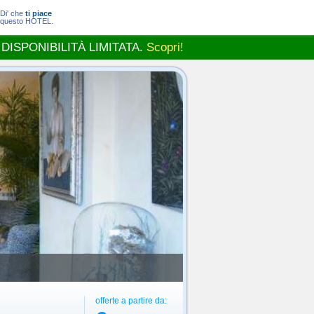
Di' che
ti piace
questo HOTEL.
 DISPONIBILITÀ LIMITATA.
Scopri!
offerte a partire da: