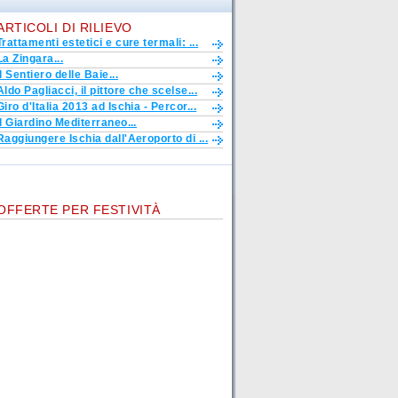
ARTICOLI DI RILIEVO
Trattamenti estetici e cure termali: ...
La Zingara...
Il Sentiero delle Baie...
Aldo Pagliacci, il pittore che scelse...
Giro d'Italia 2013 ad Ischia - Percor...
Il Giardino Mediterraneo...
Raggiungere Ischia dall'Aeroporto di ...
OFFERTE PER FESTIVITÀ