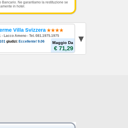
o Bancario. Ne garantiamo la restituzione se
damente in hotel.
erme Villa Svizzera
 1 - Lacco Ameno - Tel. 081.1975.1975
101
giudizi:
Eccellente!
9.06
Maggio Da
€ 71,29