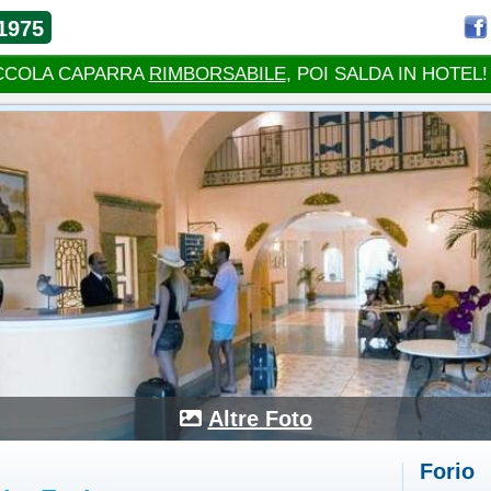
1975
CCOLA CAPARRA
RIMBORSABILE
, POI SALDA IN HOTEL!
Altre Foto
Forio