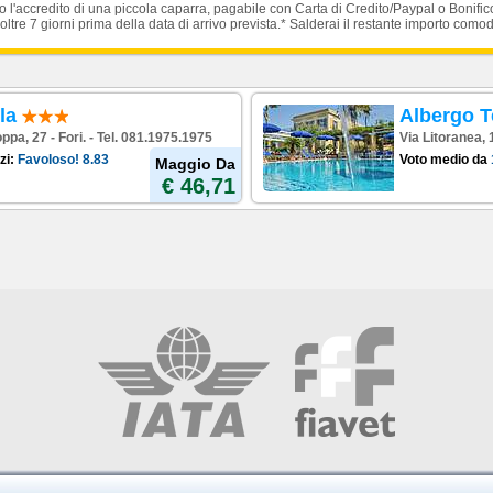
'accredito di una piccola caparra, pagabile con Carta di Credito/Paypal o Bonific
oltre 7 giorni prima della data di arrivo prevista.* Salderai il restante importo como
la
Albergo T
ppa, 27 - Fori. - Tel. 081.1975.1975
Via Litoranea,
zi:
Favoloso!
8.83
Voto medio da
Maggio Da
€ 46,71