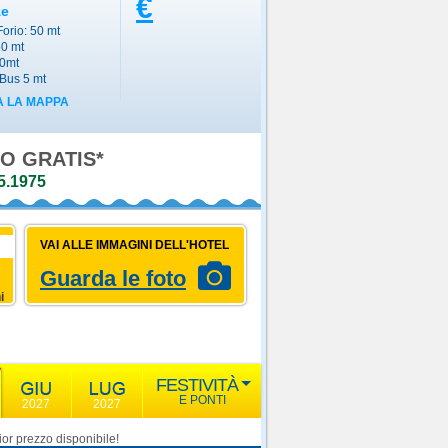
€
ze
Forio: 50 mt
50 mt
00mt
Bus 5 mt
 LA MAPPA
O GRATIS*
5.1975
VAI ALLE IMMAGINI DELL'HOTEL
Guarda le foto
i
FESTIVITÀ
E PONTI
2027
2027
or prezzo disponibile!