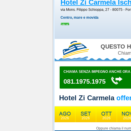
Hotel Zi Carmela Isch
via Mons. Filippo Schioppa, 27 - 80075
-
For
Centro, mare e movida
QUESTO H
Chiama
CHIAMA SENZA IMPEGNO ANCHE ORA
081.1975.1975
Hotel Zi Carmela
offe
2026
2026
2026
202
Oppure chiama il nume