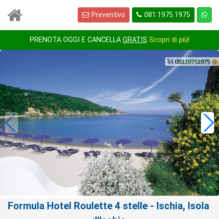
Preventivo
081.1975.1975
PRENOTA OGGI E CANCELLA
GRATIS
Scopri di più!
1
/
11
Formula Hotel Roulette 4 stelle
- Ischia, Isola