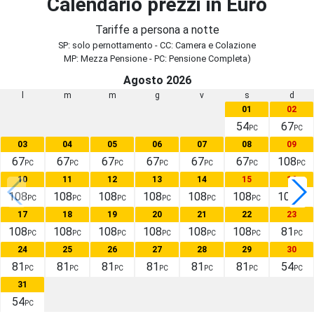
Calendario prezzi in Euro
Tariffe a persona a notte
SP: solo pernottamento - CC: Camera e Colazione
MP: Mezza Pensione - PC: Pensione Completa)
Agosto 2026
l
m
m
g
v
s
d
01
02
54
67
PC
PC
03
04
05
06
07
08
09
67
67
67
67
67
67
108
PC
PC
PC
PC
PC
PC
PC
10
11
12
13
14
15
16
108
108
108
108
108
108
108
PC
PC
PC
PC
PC
PC
PC
17
18
19
20
21
22
23
108
108
108
108
108
108
81
PC
PC
PC
PC
PC
PC
PC
24
25
26
27
28
29
30
81
81
81
81
81
81
54
PC
PC
PC
PC
PC
PC
PC
31
54
PC