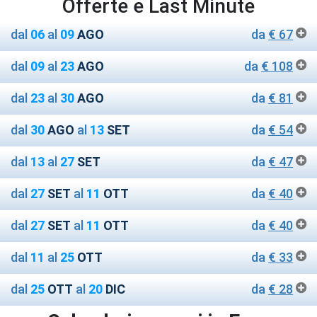
Offerte e Last Minute
dal
06
al
09
AGO
da
€ 67
dal
09
al
23
AGO
da
€ 108
dal
23
al
30
AGO
da
€ 81
dal
30
AGO
al
13
SET
da
€ 54
dal
13
al
27
SET
da
€ 47
dal
27
SET
al
11
OTT
da
€ 40
dal
27
SET
al
11
OTT
da
€ 40
dal
11
al
25
OTT
da
€ 33
dal
25
OTT
al
20
DIC
da
€ 28