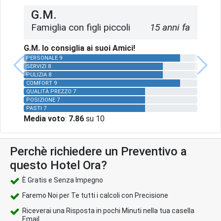
G.M.
Famiglia con figli piccoli
15 anni fa
G.M. lo consiglia ai suoi Amici!
PERSONALE 9
SERVIZI 8
PULIZIA 8
COMFORT 9
QUALITÀ PREZZO 7
POSIZIONE 7
PASTI 7
Media voto
:
7.86
su 10
Perchè richiedere un Preventivo a
questo Hotel Ora?
È Gratis e Senza Impegno
Faremo Noi per Te tutti i calcoli con Precisione
Riceverai una Risposta in pochi Minuti nella tua casella
Email