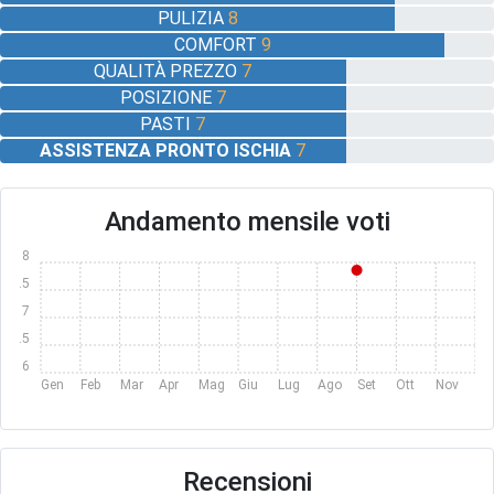
PULIZIA
8
COMFORT
9
QUALITÀ PREZZO
7
POSIZIONE
7
PASTI
7
ASSISTENZA PRONTO ISCHIA
7
Andamento mensile voti
8
7.5
7
6.5
6
Gen
Feb
Mar
Apr
Mag
Giu
Lug
Ago
Set
Ott
Nov
Dic
Recensioni