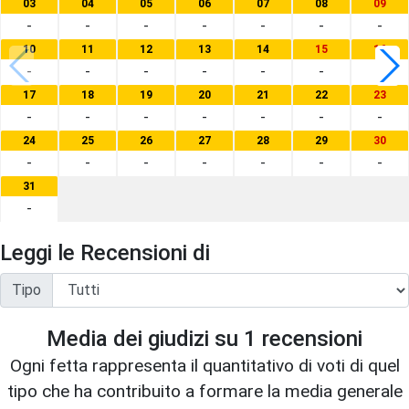
03
04
05
06
07
08
09
-
-
-
-
-
-
-
10
11
12
13
14
15
16
-
-
-
-
-
-
-
17
18
19
20
21
22
23
-
-
-
-
-
-
-
24
25
26
27
28
29
30
-
-
-
-
-
-
-
31
-
Leggi le Recensioni di
Tipo
Media dei giudizi su
1
recensioni
Ogni fetta rappresenta il quantitativo di voti di quel
tipo che ha contribuito a formare la media generale