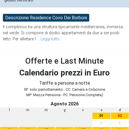
Descrizione Residence Covo Dei Borboni
Il complesso ha una struttura tipicamente mediterranea, immersa
nel verde. Si compone di dodici appartamenti da due a sei posti
letto. Per allietare l
...
Leggi tutto
Offerte e Last Minute
Calendario prezzi in Euro
Tariffe a persona a notte
SP: solo pernottamento - CC: Camera e Colazione
MP: Mezza Pensione - PC: Pensione Completa)
Agosto 2026
l
m
m
g
v
s
d
01
02
-
-