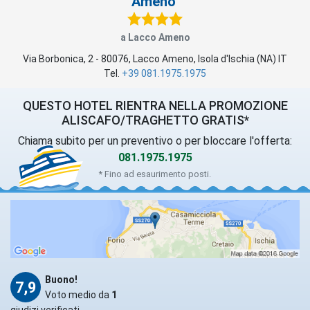
Ameno
a Lacco Ameno
Via Borbonica, 2
-
80076
,
Lacco Ameno
, Isola d'Ischia (
NA
)
IT
Tel.
+39 081.1975.1975
QUESTO HOTEL RIENTRA NELLA PROMOZIONE
ALISCAFO/TRAGHETTO GRATIS*
Chiama subito per un preventivo o per bloccare l'offerta:
081.1975.1975
* Fino ad esaurimento posti.
Buono!
7,9
Voto medio da
1
giudizi verificati