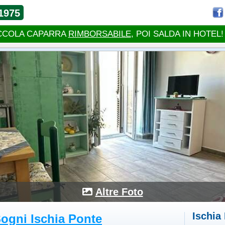
1975
CCOLA CAPARRA
RIMBORSABILE
, POI SALDA IN HOTEL!
Altre Foto
Ischia
Sogni Ischia Ponte