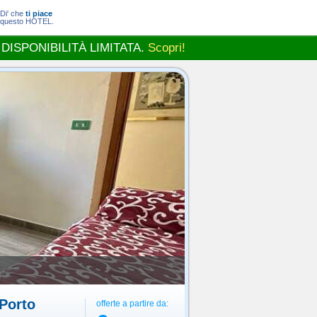
Di' che
ti piace
questo HOTEL.
 DISPONIBILITÀ LIMITATA.
Scopri!
 Porto
offerte a partire da: