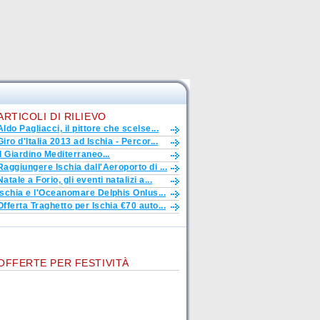
ARTICOLI DI RILIEVO
Aldo Pagliacci, il pittore che scelse...
Giro d'Italia 2013 ad Ischia - Percor...
Il Giardino Mediterraneo...
Raggiungere Ischia dall'Aeroporto di ...
Natale a Forio, gli eventi natalizi a...
Ischia e l'Oceanomare Delphis Onlus...
Offerta Traghetto per Ischia €70 auto...
OFFERTE PER FESTIVITÀ