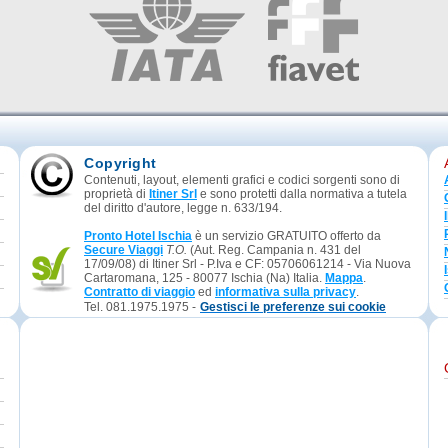
Copyright
Contenuti, layout, elementi grafici e codici sorgenti sono di
proprietà di
Itiner Srl
e sono protetti dalla normativa a tutela
del diritto d'autore, legge n. 633/194.
Pronto Hotel Ischia
è un servizio GRATUITO offerto da
Secure Viaggi
T.O.
(Aut. Reg. Campania n. 431 del
17/09/08) di Itiner Srl - P.Iva e CF: 05706061214 - Via Nuova
Cartaromana, 125 - 80077 Ischia (Na) Italia.
Mappa
.
Contratto di viaggio
ed
informativa sulla privacy
.
Tel. 081.1975.1975 -
Gestisci le preferenze sui cookie