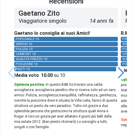
Recensioni
Gaetano Zito
R
Viaggiatore singolo
14 anni fa
Fa
Gaetano lo consiglia ai suoi Amici!
R.M. 
PERSONALE 10
PERSO
SERVIZI 10
SERVI
PULIZIA 10
PULIZ
COMFORT 10
COMF
QUALITÀ PREZZO 10
QUALI
POSIZIONE 10
POSIZ
PASTI 10
Medi
Media voto
:
10.00
su 10
Opinio
Opinione positiva:
In questo B&B ho trovato una calda
positiv
accoglienza; accoglienza peraltro che si riserva solo ad un caro
stato 
amico. Pulizia, accoglienza,tranquillità, raffinatezza, gentilezza,
incante
nonchè la posizione dove è situata la Villa Lieta, fanno di questa
adegua
struttura un posto da vero paradiso. Tutto ciò grazie a due
alberga
splendide persone che gestiscono la struttura quali Anna e
avercel
Roger. A loro un grazie per aver allietato 4 giorni più belli della
Opinio
mia estate 2012. (Ben presto ritornerò) Lo consiglio a tutti,
negati
singoli o con famiglie.