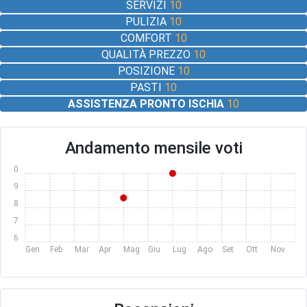
SERVIZI
10
PULIZIA
10
COMFORT
10
QUALITÀ PREZZO
10
POSIZIONE
10
PASTI
10
ASSISTENZA PRONTO ISCHIA
10
Andamento mensile voti
10
9
8
7
6
Gen
Feb
Mar
Apr
Mag
Giu
Lug
Ago
Set
Ott
Nov
Dic