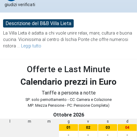
giudizi verificati
Descrizione del B&B Villa Lieta
La Villa Lieta è adatta a chi vuole unire relax, mare, cultura e buona
cucina. Vicinissima al centro di Ischia Ponte che offre numerosi
ristora
...
Leggi tutto
Offerte e Last Minute
Calendario prezzi in Euro
Tariffe a persona a notte
SP: solo pernottamento - CC: Camera e Colazione
MP: Mezza Pensione - PC: Pensione Completa)
Ottobre 2026
l
m
m
g
v
s
d
01
02
03
04
-
-
-
-