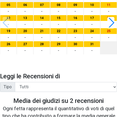
05
06
07
08
09
10
11
-
-
-
-
-
-
-
12
13
14
15
16
17
18
-
-
-
-
-
-
-
19
20
21
22
23
24
25
-
-
-
-
-
-
-
26
27
28
29
30
31
-
-
-
-
-
-
Leggi le Recensioni di
Tipo
Media dei giudizi su
2
recensioni
Ogni fetta rappresenta il quantitativo di voti di quel
tipo che ha contribuito a formare la media generale