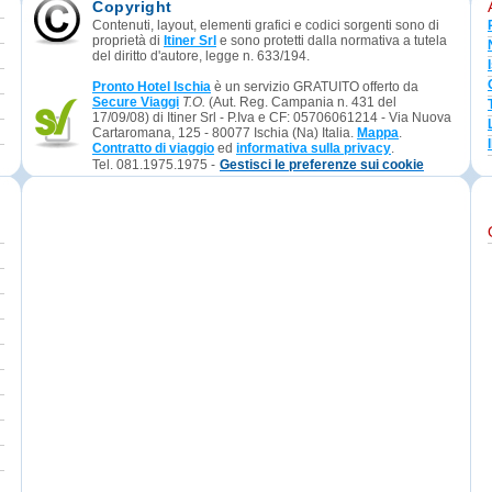
Copyright
Contenuti, layout, elementi grafici e codici sorgenti sono di
proprietà di
Itiner Srl
e sono protetti dalla normativa a tutela
del diritto d'autore, legge n. 633/194.
Pronto Hotel Ischia
è un servizio GRATUITO offerto da
Secure Viaggi
T.O.
(Aut. Reg. Campania n. 431 del
17/09/08) di Itiner Srl - P.Iva e CF: 05706061214 - Via Nuova
Cartaromana, 125 - 80077 Ischia (Na) Italia.
Mappa
.
Contratto di viaggio
ed
informativa sulla privacy
.
Tel. 081.1975.1975 -
Gestisci le preferenze sui cookie