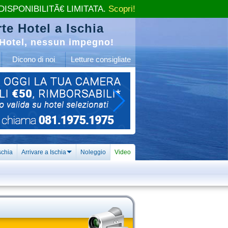
 DISPONIBILITÃ€ LIMITATA.
Scopri!
te Hotel a Ischia
Hotel, nessun impegno!
Dicono di noi
Letture consigliate
schia
Arrivare a Ischia
Noleggio
Video