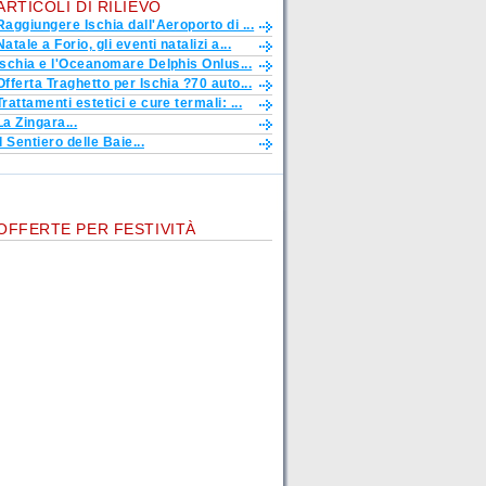
ARTICOLI DI RILIEVO
Raggiungere Ischia dall'Aeroporto di ...
Natale a Forio, gli eventi natalizi a...
Ischia e l'Oceanomare Delphis Onlus...
Offerta Traghetto per Ischia ?70 auto...
Trattamenti estetici e cure termali: ...
La Zingara...
Il Sentiero delle Baie...
OFFERTE PER FESTIVITÀ