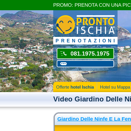
PROMO: PRENOTA CON UNA PI
PRENOTAZIONI
081.1975.1975
Offerte
hotel Ischia
Hotel su Mappa
Video Giardino Delle N
Giardino Delle Ninfe E La Fen