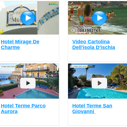
Hotel Mirage De
Video Cartolina
Charme
Dell'isola D'ischia
Hotel Terme Parco
Hotel Terme San
Aurora
Giovanni