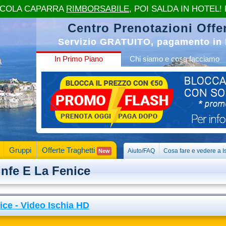
CCOLA CAPARRA
RIMBORSABILE
, POI SALDA IN HOTEL!
Centro Prenotazioni Offer
Servizio GRATUITO, pagamento in 
In Primo Piano
Chi siamo e cosa facciamo
Gruppi
Offerte Traghetti
Aiuto/FAQ
Cosa fare e vedere a I
New
infe E La Fenice
ice - Video Ischia HD