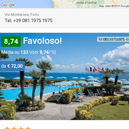
Via Monterone, Forio
Tel.
+39
081.1975.1975
Favoloso!
8,74
Media su
133
Voti:
8,74
/10
da
€ 72,00