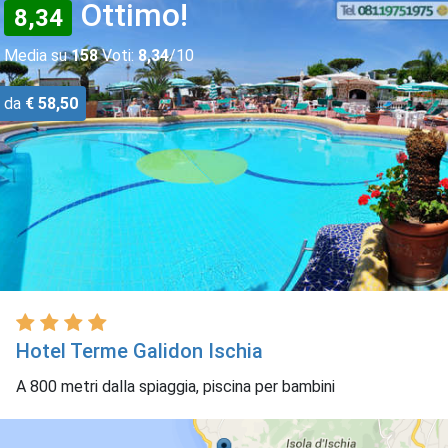
Ottimo!
8,34
Media su
158
Voti:
8,34
/10
da
€ 58,50
Hotel Terme Galidon Ischia
A 800 metri dalla spiaggia, piscina per bambini