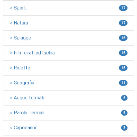
›› Sport
17
›› Natura
17
›› Spiagge
16
›› Film girati ad Ischia
15
›› Ricette
15
›› Geografia
11
›› Acque termali
6
›› Parchi Termali
5
›› Capodanno
5