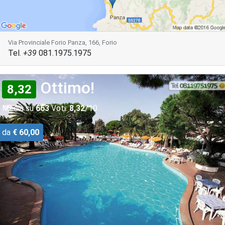
Via Provinciale Forio Panza, 166, Forio
Tel.
+39
081.1975.1975
Ottimo!
8,32
Media su
663
Voti:
8,32
/10
da
€ 60,00