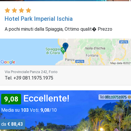
Hotel Park Imperial Ischia
A pochi minuti dalla Spiaggia, Ottimo qualit� Prezzo
Via Provinciale Panza 242, Forio
Tel.
+39
081.1975.1975
Eccellente!
9,08
Media su
103
Voti:
9,08
/10
da
€ 88,43