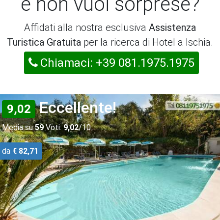
e non vuoi sorprese?
Affidati alla nostra esclusiva
Assistenza
Turistica Gratuita
per la ricerca di Hotel a Ischia.
Chiamaci: +39 081.1975.1975
Eccellente!
9,02
Media su
59
Voti:
9,02
/10
da
€ 82,71