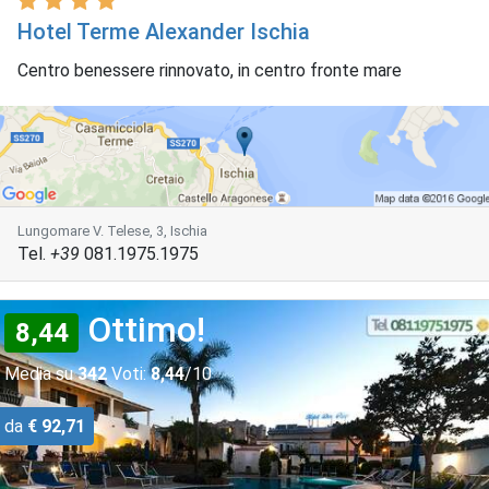
Hotel Terme Alexander Ischia
Centro benessere rinnovato, in centro fronte mare
Lungomare V. Telese, 3, Ischia
Tel.
+39
081.1975.1975
Ottimo!
8,44
Media su
342
Voti:
8,44
/10
da
€ 92,71