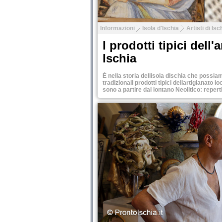
Informazioni
Isola d'Ischia
Artisti di Isc
I prodotti tipici dell'
Ischia
È nella storia dellisola dIschia che possiam
tradizionali prodotti tipici dellartigianato 
sono a partire dal lontano Neolitico: repert
Tweet