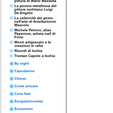
pittura di Mario Mazzella
La povera metafisica del
pittore ischitano Luigi
De Angelis
La solennità del gesto
nell'arte di Aniellantonio
Mascolo
Michele Petroni, alias
Peperone, artista naif di
Forio
Monti artigianato e le
creazioni in rafia
Ricordi di Ischia
Truman Capote a Ischia
By night
Capodanno
Chiese
Come arrivare
Cosa fare
Enogastronomia
Escursioni