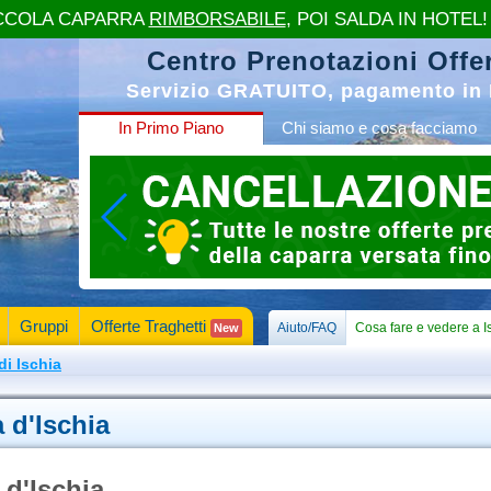
CCOLA CAPARRA
RIMBORSABILE
, POI SALDA IN HOTEL!
Centro Prenotazioni Offer
Servizio GRATUITO, pagamento in 
In Primo Piano
Chi siamo e cosa facciamo
Gruppi
Offerte Traghetti
Aiuto/FAQ
Cosa fare e vedere a I
New
 di Ischia
a d'Ischia
a d'Ischia