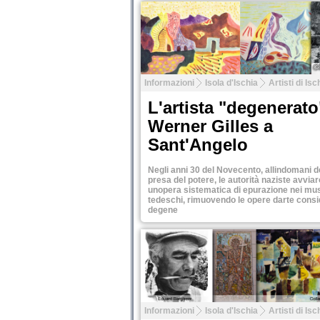
Tweet
Informazioni
Isola d'Ischia
Artisti di Isc
L'artista "degenerato
Werner Gilles a
Sant'Angelo
Negli anni 30 del Novecento, allindomani d
presa del potere, le autorità naziste avvia
unopera sistematica di epurazione nei mu
tedeschi, rimuovendo le opere darte consi
degene
Tweet
Informazioni
Isola d'Ischia
Artisti di Isc