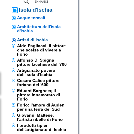
Isola d'Ischia
Acque termali
Architettura dell'isola
d'Ischia
Artisti di Ischia
Aldo Pagliacci, il pittore
che scelse di vivere a
Forio
Alfonso Di Spigna
pittore lacchese del '700
Artigianato povero
dell'isola d'Ischia
Cesare Calise pittore
foriano del '600
Eduard Bargheer, il
pittore innamorato di
Forio
Forio: l'amore di Auden
per una terra del Sud
Giovanni Maltese,
l'artista ribelle di Forio
I prodotti tipici
dell'artigianato di Ischia