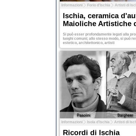
Informazioni
Forio d'Ischia
Artisti di Isc
Ischia, ceramica d'au
Maioliche Artistiche 
Si può esser profondamente legati alla prop
luoghi comuni; allo stesso modo, si può rest
estetico, architettonico, artisti
Tweet
Informazioni
Isola d'Ischia
Artisti di Isc
Ricordi di Ischia