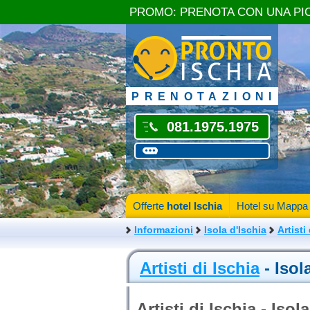
PROMO: PRENOTA CON UNA PI
PRENOTAZIONI
081.1975.1975
Offerte
hotel Ischia
Hotel su Mappa
Informazioni
Isola d'Ischia
Artisti
Artisti di Ischia
- Isol
Artisti di Ischia - Isol