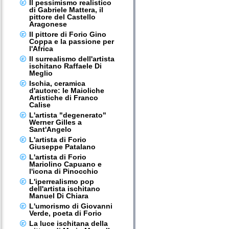
Il pessimismo realistico
di Gabriele Mattera, il
pittore del Castello
Aragonese
Il pittore di Forio Gino
Coppa e la passione per
l'Africa
Il surrealismo dell'artista
ischitano Raffaele Di
Meglio
Ischia, ceramica
d'autore: le Maioliche
Artistiche di Franco
Calise
L'artista "degenerato"
Werner Gilles a
Sant'Angelo
L'artista di Forio
Giuseppe Patalano
L'artista di Forio
Mariolino Capuano e
l'icona di Pinocchio
L'iperrealismo pop
dell'artista ischitano
Manuel Di Chiara
L'umorismo di Giovanni
Verde, poeta di Forio
La luce ischitana della