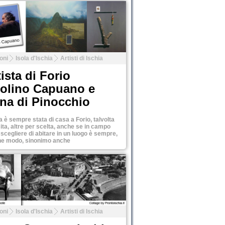
oni
Isola d'Ischia
Artisti di Ischia
tista di Forio
iolino Capuano e
ona di Pinocchio
a è sempre stata di casa a Forio, talvolta
ita, altre per scelta, anche se in campo
 scegliere di abitare in un luogo è sempre,
he modo, sinonimo anche
oni
Isola d'Ischia
Artisti di Ischia