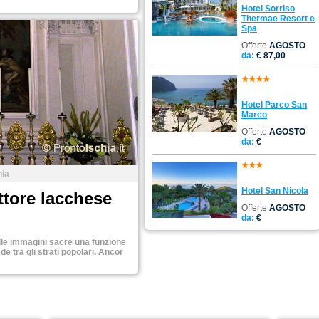
Hotel Sorriso
Thermae Resort e
Spa
Offerte
AGOSTO
da:
€ 87,00
Hotel Parco San
Marco
Offerte
AGOSTO
da:
€
hia
Hotel San Nicola
ttore lacchese
Offerte
AGOSTO
da:
€
lle immagini sacre una funzione
de tra gli strati popolari. Ancor