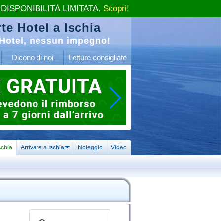
 DISPONIBILITÀ LIMITATA.
Scopri!
te Hotel a Ischia
Hotel, nessun impegno!
Dicono di noi
Letture consigliate
schia
Arrivare a Ischia
Noleggio
Video