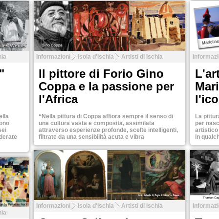
Tweet
Tweet
hia
Informazioni
Isola d'Ischia
Artisti di Ischia
Informazi
"
Il pittore di Forio Gino
L'ar
Coppa e la passione per
Mar
l'Africa
l'ic
ella
“Nella pittura di Coppa affiora sempre il senso di
La pittur
rono
una cultura vasta e composita, assimilata
per nasc
sei
attraverso esperienze profonde, scelte intelligenti,
artistico
derate
filtrate da una sensibilità acuta e vibra
in qualc
Tweet
Tweet
Informazioni
Isola d'Ischia
Artisti di Ischia
Informazi
hia