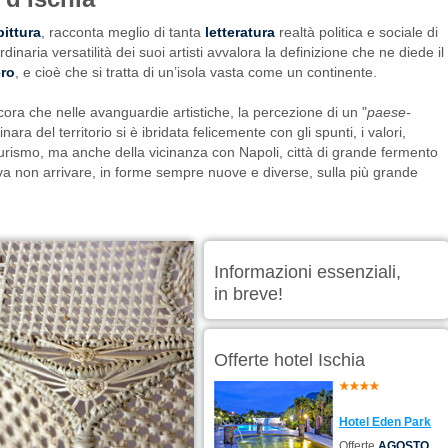
pittura
, racconta meglio di tanta
letteratura
realtà politica e sociale di
ordinaria versatilità dei suoi artisti avvalora la definizione che ne diede il
ero
, e cioè che si tratta di un’isola vasta come un continente.
ora che nelle avanguardie artistiche, la percezione di un "
paese-
nara del territorio si è ibridata felicemente con gli spunti, i valori,
 turismo, ma anche della vicinanza con Napoli, città di grande fermento
teva non arrivare, in forme sempre nuove e diverse, sulla più grande
Informazioni essenziali,
in breve!
Offerte hotel Ischia
Hotel Eden Park
Offerte
AGOSTO