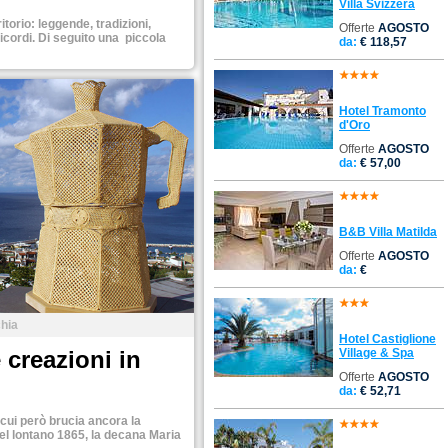
Villa Svizzera
torio: leggende, tradizioni,
Offerte
AGOSTO
ricordi. Di seguito una piccola
da:
€ 118,57
Hotel Tramonto
d'Oro
Offerte
AGOSTO
da:
€ 57,00
B&B Villa Matilda
Offerte
AGOSTO
da:
€
chia
Hotel Castiglione
Village & Spa
 creazioni in
Offerte
AGOSTO
da:
€ 52,71
n cui però brucia ancora la
nel lontano 1865, la decana Maria