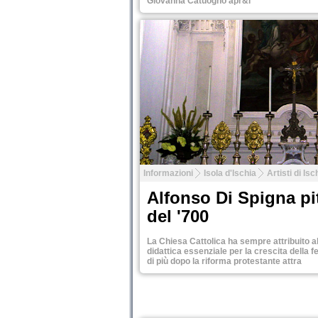
Giovanna Catuogno apr&i
Tweet
Informazioni
Isola d'Ischia
Artisti di Isc
Alfonso Di Spigna pi
del '700
La Chiesa Cattolica ha sempre attribuito a
didattica essenziale per la crescita della fe
di più dopo la riforma protestante attra