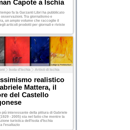
man Capote a Ischia
tempo fa la Garzanti Libri ha pubblicato
 e osservazioni. Tra giornalismo e
ura, un ampio volume che raccoglie il
gli articoli prodotti per giornali e riviste
oni
Isola d'Ischia
Artisti di Ischia
essimismo realistico
abriele Mattera, il
ore del Castello
gonese
 più interessante della pittura di Gabriele
(1929 - 2005) sta nel fatto che mentre la
zione turistica dell’isola d’Ischia
a l’esaltazio