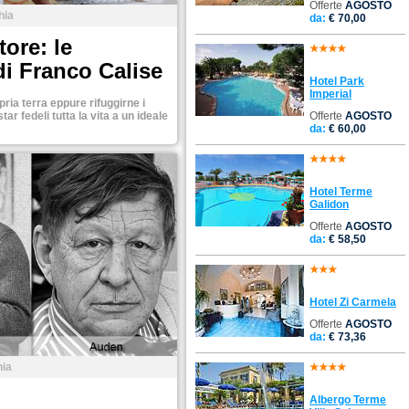
Offerte
AGOSTO
hia
da:
€ 70,00
tore: le
di Franco Calise
Hotel Park
Imperial
ria terra eppure rifuggirne i
ar fedeli tutta la vita a un ideale
Offerte
AGOSTO
da:
€ 60,00
Hotel Terme
Galidon
Offerte
AGOSTO
da:
€ 58,50
Hotel Zi Carmela
Offerte
AGOSTO
da:
€ 73,36
hia
Albergo Terme