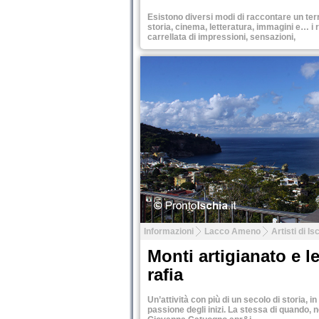
Esistono diversi modi di raccontare un terri
storia, cinema, letteratura, immagini e… i 
carrellata di impressioni, sensazioni,
Tweet
Informazioni
Lacco Ameno
Artisti di Is
Monti artigianato e le
rafia
Un’attività con più di un secolo di storia, i
passione degli inizi. La stessa di quando, 