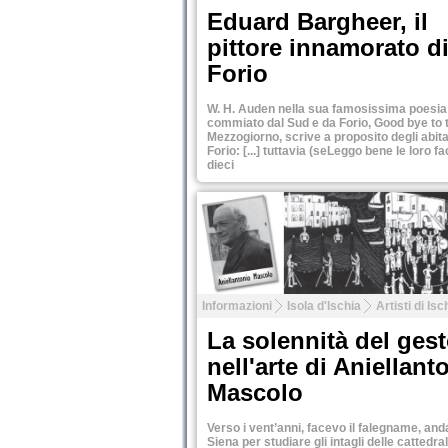
Eduard Bargheer, il
pittore innamorato d
Forio
W. H. Auden nella sua famosissima poesia
commiato dal Sud e da Forio, Good bye to 
Mezzogiorno, scrive a proposito degli abita
Forio: [...] tuttavia (seLeggo bene le loro 
dieci
Tweet
Informazioni
Isola d'Ischia
Artisti di Isc
La solennità del ges
nell'arte di Aniellant
Mascolo
Verso i vent’anni, facevo il falegname, and
Siena per studiare gli intagli delle cattedral