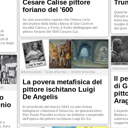
Cesare Calise pittore
Tru
foriano del '600
i
Qualche 
Ritratti
Se non avessimo saputo che l’intero ciclo
letterat
decorativo della bella chiesa di San Carlo in
meglio de
località Cierco, a Forio, è frutto dellingegno del
dal gran
 di
pittore foriano del ‘600 Cesare Cal
the
nti di
facce dopo
Tweet
Tweet
Informazi
Informazioni
Isola d'Ischia
Artisti di Ischia
Il p
La povera metafisica del
di G
hia
pittore ischitano Luigi
pitt
De Angelis
to
Ara
onio
In un’articolo del marzo 1943 su una rivista
bolognese chiamata Il Setaccio, un giovanissimo
L’aspetto
Pier Paolo Pasolini scrisse un brillante compendio
Mattera 
dell’opera del pittore ischitano Luigi De An
valorizza
ai a
suggeriv
i. Sora