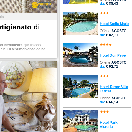
da:
€ 88,43
hia
Hotel Stella Maris
artigianato di
Offerte
AGOSTO
da:
€ 82,71
o identificare quali sono i
locale. Di testimonianze ce ne
i
Hotel Don Pepe
Offerte
AGOSTO
da:
€ 92,71
Hotel Terme Villa
Teresa
Offerte
AGOSTO
da:
€ 66,14
Hotel Park
Victoria