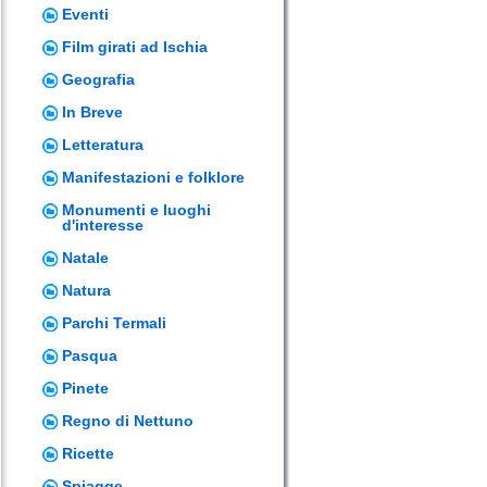
Eventi
Film girati ad Ischia
Geografia
In Breve
Letteratura
Manifestazioni e folklore
Monumenti e luoghi
d'interesse
Natale
Natura
Parchi Termali
Pasqua
Pinete
Regno di Nettuno
Ricette
Spiagge