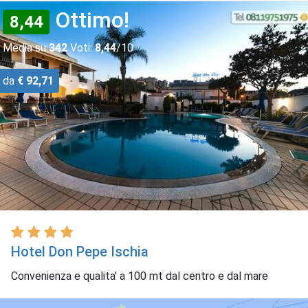
Ottimo!
8,44
Media su
342
Voti:
8,44
/10
da
€ 92,71
Hotel Don Pepe Ischia
Convenienza e qualita' a 100 mt dal centro e dal mare