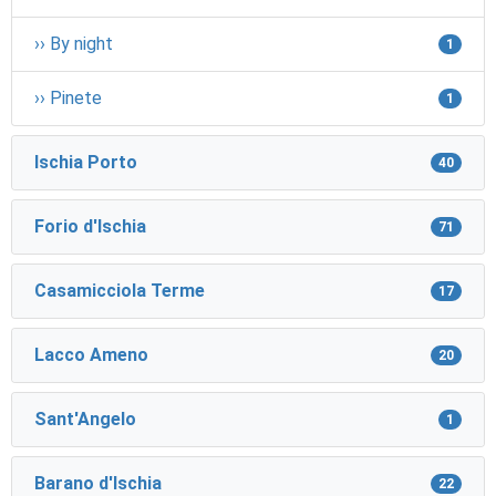
›› By night
1
›› Pinete
1
Ischia Porto
40
Forio d'Ischia
71
Casamicciola Terme
17
Lacco Ameno
20
Sant'Angelo
1
Barano d'Ischia
22