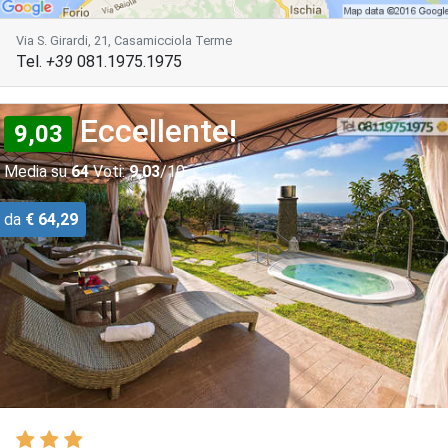
Via S. Girardi, 21, Casamicciola Terme
Tel.
+39
081.1975.1975
Eccellente!
9,03
Media su
64
Voti:
9,03
/10
da
€ 64,29