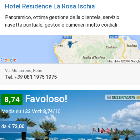
Hotel Residence La Rosa Ischia
Panoramico, ottima gestione della clientela, servizio
navetta puntuale, gestori e camerieri molto cordiali
Via Monterone, Forio
Tel.
+39
081.1975.1975
Favoloso!
8,74
Media su
133
Voti:
8,74
/10
da
€ 72,00