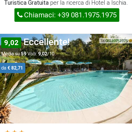
Turistica Gratuita
per la ricerca di Hotel a Ischia.
Chiamaci: +39 081.1975.1975
Eccellente!
9,02
Media su
59
Voti:
9,02
/10
da
€ 82,71