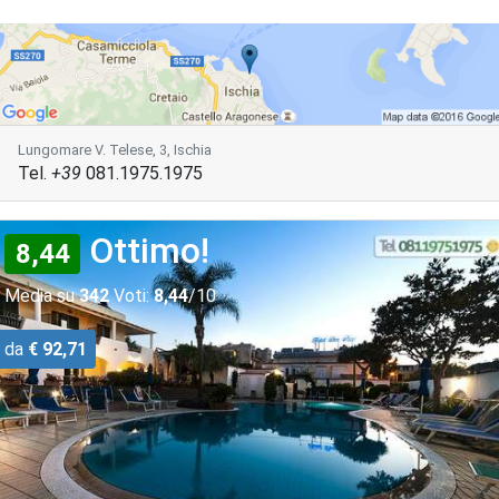
Lungomare V. Telese, 3, Ischia
Tel.
+39
081.1975.1975
Ottimo!
8,44
Media su
342
Voti:
8,44
/10
da
€ 92,71