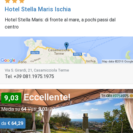
Hotel Stella Maris Ischia
Hotel Stella Maris: di fronte al mare, a pochi passi dal
centro
Via S. Girardi, 21, Casamicciola Terme
Tel.
+39
081.1975.1975
Eccellente!
9,03
Media su
64
Voti:
9,03
/10
da
€ 64,29