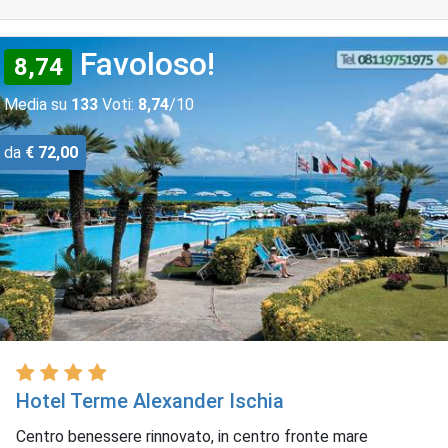
Favoloso!
8,74
Media su
133
Voti:
8,74
/10
da
€ 72,00
Hotel Terme Alexander Ischia
Centro benessere rinnovato, in centro fronte mare