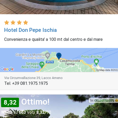
Hotel Don Pepe Ischia
Convenienza e qualita' a 100 mt dal centro e dal mare
Via Circumvallazione 39, Lacco Ameno
Tel.
+39
081.1975.1975
Ottimo!
8,32
Media su
663
Voti:
8,32
/10