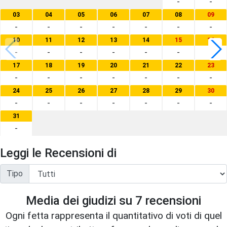
-
-
03
04
05
06
07
08
09
-
-
-
-
-
-
-
10
11
12
13
14
15
16
-
-
-
-
-
-
-
17
18
19
20
21
22
23
-
-
-
-
-
-
-
24
25
26
27
28
29
30
-
-
-
-
-
-
-
31
-
Leggi le Recensioni di
Tipo
Media dei giudizi su
7
recensioni
Ogni fetta rappresenta il quantitativo di voti di quel