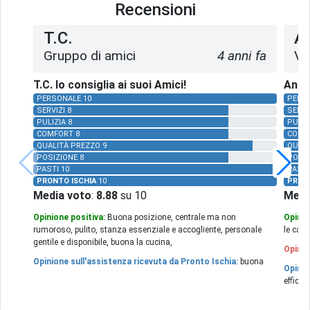
Recensioni
T.C.
An
Gruppo di amici
4 anni fa
Vi
T.C. lo consiglia ai suoi Amici!
Anton
PERSONALE 10
PERS
SERVIZI 8
SERVI
PULIZIA 8
PULIZ
COMFORT 8
COMF
QUALITÀ PREZZO 9
QUALI
POSIZIONE 8
POSIZ
PASTI 10
PASTI
PRONTO ISCHIA
10
PRON
Media voto
:
8.88
su 10
Medi
Opinione positiva:
Buona posizione, centrale ma non
Opinio
rumoroso, pulito, stanza essenziale e accogliente, personale
le came
gentile e disponibile, buona la cucina,
Opinio
Opinione sull'assistenza ricevuta da Pronto Ischia:
buona
Opinio
efficie