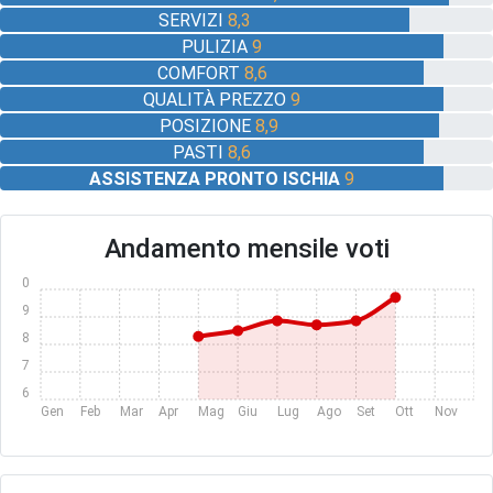
SERVIZI
8,3
PULIZIA
9
COMFORT
8,6
QUALITÀ PREZZO
9
POSIZIONE
8,9
PASTI
8,6
ASSISTENZA PRONTO ISCHIA
9
Andamento mensile voti
10
9
8
7
6
Gen
Feb
Mar
Apr
Mag
Giu
Lug
Ago
Set
Ott
Nov
Dic