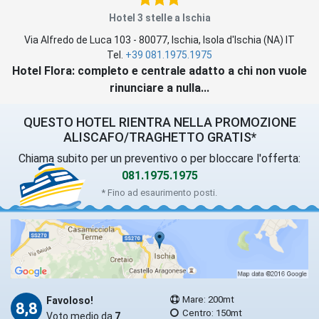
Hotel 3 stelle a Ischia
Via Alfredo de Luca 103
-
80077
,
Ischia
, Isola d'Ischia (
NA
)
IT
Tel.
+39 081.1975.1975
Hotel Flora: completo e centrale adatto a chi non vuole
rinunciare a nulla...
QUESTO HOTEL RIENTRA NELLA PROMOZIONE
ALISCAFO/TRAGHETTO GRATIS*
Chiama subito per un preventivo o per bloccare l'offerta:
081.1975.1975
* Fino ad esaurimento posti.
Mare: 200mt
Favoloso!
8,8
Centro: 150mt
Voto medio da
7