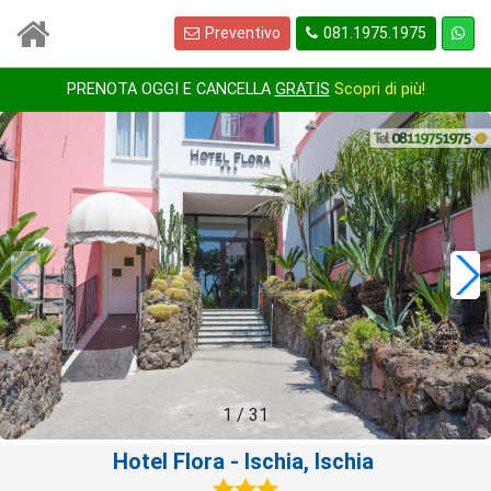
Preventivo
081.1975.1975
PRENOTA OGGI E CANCELLA
GRATIS
Scopri di più!
1
/
31
Hotel Flora
- Ischia, Ischia