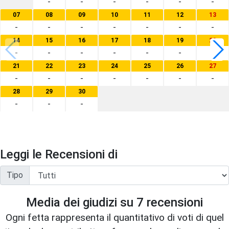
-
-
-
-
-
-
07
08
09
10
11
12
13
-
-
-
-
-
-
-
14
15
16
17
18
19
20
-
-
-
-
-
-
-
21
22
23
24
25
26
27
-
-
-
-
-
-
-
28
29
30
-
-
-
Leggi le Recensioni di
Tipo
Media dei giudizi su
7
recensioni
Ogni fetta rappresenta il quantitativo di voti di quel