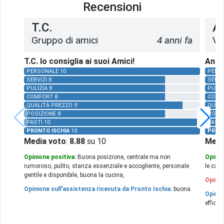
Recensioni
T.C.
An
Gruppo di amici
4 anni fa
Vi
T.C. lo consiglia ai suoi Amici!
Anton
PERSONALE 10
PERS
SERVIZI 8
SERVI
PULIZIA 8
PULIZ
COMFORT 8
COMF
QUALITÀ PREZZO 9
QUALI
POSIZIONE 8
POSIZ
PASTI 10
PASTI
PRONTO ISCHIA
10
PRON
Media voto
:
8.88
su 10
Medi
Opinione positiva:
Buona posizione, centrale ma non
Opinio
rumoroso, pulito, stanza essenziale e accogliente, personale
le came
gentile e disponibile, buona la cucina,
Opinio
Opinione sull'assistenza ricevuta da Pronto Ischia:
buona
Opinio
efficie