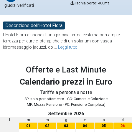
Ischia porto: 400mt
giudizi verificati
Descrizione dell'Hotel Flora
L'Hotel Flora dispone di una piscina termaleesterna con ampie
terrazza per cure elioterapiche e di un solarium con vasca
idromassaggio jacuzzi, do
...
Leggi tutto
Offerte e Last Minute
Calendario prezzi in Euro
Tariffe a persona a notte
SP: solo pernottamento - CC: Camera e Colazione
MP: Mezza Pensione - PC: Pensione Completa)
Settembre 2026
l
m
m
g
v
s
d
01
02
03
04
05
06