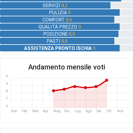
SERVIZI
8,3
PULIZIA
9
COMFORT
8,6
QUALITÀ PREZZO
9
POSIZIONE
8,9
PASTI
8,6
ASSISTENZA PRONTO ISCHIA
9
Andamento mensile voti
10
9
8
7
6
Gen
Feb
Mar
Apr
Mag
Giu
Lug
Ago
Set
Ott
Nov
Dic