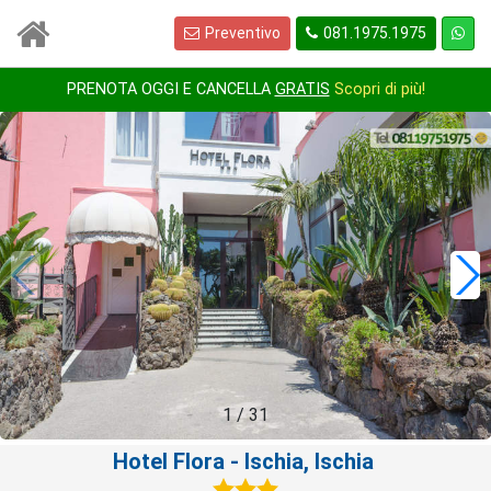
Preventivo
081.1975.1975
PRENOTA OGGI E CANCELLA
GRATIS
Scopri di più!
1
/
31
Hotel Flora
- Ischia, Ischia