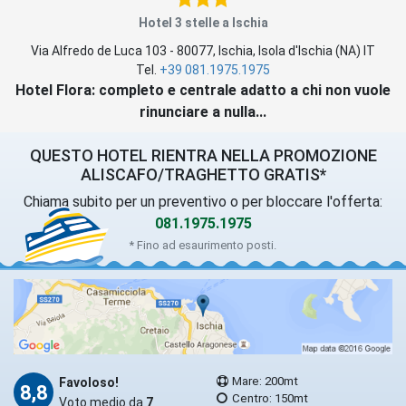
Hotel 3 stelle a Ischia
Via Alfredo de Luca 103
-
80077
,
Ischia
, Isola d'Ischia (
NA
)
IT
Tel.
+39 081.1975.1975
Hotel Flora: completo e centrale adatto a chi non vuole
rinunciare a nulla...
QUESTO HOTEL RIENTRA NELLA PROMOZIONE
ALISCAFO/TRAGHETTO GRATIS*
Chiama subito per un preventivo o per bloccare l'offerta:
081.1975.1975
* Fino ad esaurimento posti.
Mare: 200mt
Favoloso!
8,8
Centro: 150mt
Voto medio da
7